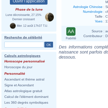
M
Astrologie Chinoise
:
S
Phase de la lune
Numérologie
:
c
Lune décroissante, 27.15%
Taille :
C
Dernier croissant
Vues
:
1
Mer. 12 août 17h37 T.U.
AA
Source :
a
Contributeur :
D
Recherche de célébrité
Fiabilité
Des informations complé
naissance sont parfois di
Calculs astrologiques
dessous.
Horoscope personnalisé
Horoscope du jour
Personnalité
Ascendant et thème astral
Signe et Ascendant
Atlas astrologique gratuit
Calcul de l'élément dominant
Les 360 degrés symboliques