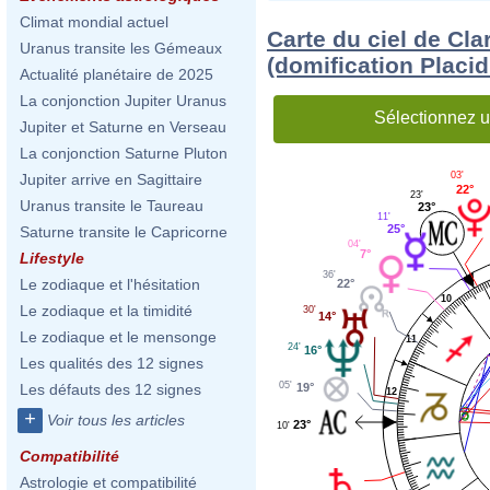
Climat mondial actuel
Carte du ciel de Cl
Uranus transite les Gémeaux
(domification Placi
Actualité planétaire de 2025
La conjonction Jupiter Uranus
Sélectionnez u
Jupiter et Saturne en Verseau
La conjonction Saturne Pluton
03'
Jupiter arrive en Sagittaire
22°
23'
Uranus transite le Taureau
23°
11'
25°
Saturne transite le Capricorne
04'
7°
Lifestyle
36'
Le zodiaque et l'hésitation
22°
10
Le zodiaque et la timidité
30'
14°
Le zodiaque et le mensonge
11
24'
16°
Les qualités des 12 signes
05'
19°
Les défauts des 12 signes
12
+
Voir tous les articles
23°
10'
Compatibilité
Astrologie et compatibilité