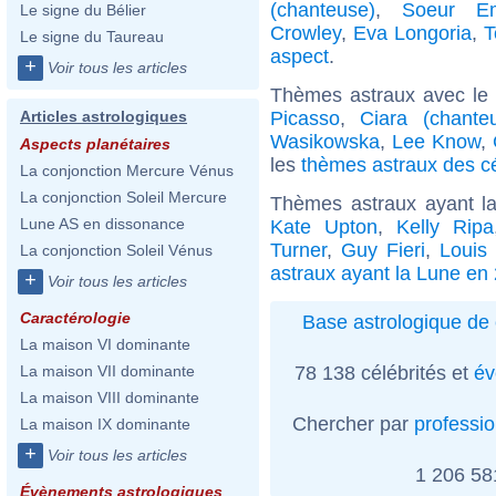
(chanteuse)
,
Soeur Em
Le signe du Bélier
Crowley
,
Eva Longoria
,
T
Le signe du Taureau
aspect
.
+
Voir tous les articles
Thèmes astraux avec le
Picasso
,
Ciara (chante
Articles astrologiques
Wasikowska
,
Lee Know
,
Aspects planétaires
les
thèmes astraux des cé
La conjonction Mercure Vénus
La conjonction Soleil Mercure
Thèmes astraux ayant l
Lune AS en dissonance
Kate Upton
,
Kelly Ripa
Turner
,
Guy Fieri
,
Louis
La conjonction Soleil Vénus
astraux ayant la Lune en
+
Voir tous les articles
Caractérologie
Base astrologique de 
La maison VI dominante
78 138 célébrités et
év
La maison VII dominante
La maison VIII dominante
Chercher par
professi
La maison IX dominante
+
Voir tous les articles
1 206 5
Évènements astrologiques