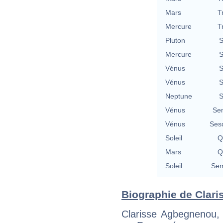
Mars
T
Mercure
T
Pluton
S
Mercure
S
Vénus
S
Vénus
S
Neptune
S
Vénus
Se
Vénus
Ses
Soleil
Q
Mars
Q
Soleil
Sem
Biographie de Clari
Clarisse Agbegnenou,