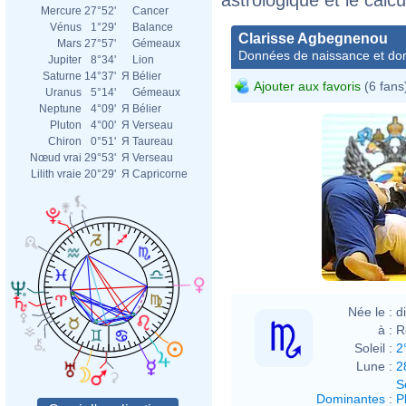
Mercure
27°52'
Cancer
Vénus
1°29'
Balance
Clarisse Agbegnenou
Mars
27°57'
Gémeaux
Données de naissance et dom
Jupiter
8°34'
Lion
Saturne
14°37'
Я
Bélier
Ajouter aux favoris
(6 fans
Uranus
5°14'
Gémeaux
Neptune
4°09'
Я
Bélier
Pluton
4°00'
Я
Verseau
Chiron
0°51'
Я
Taureau
Nœud vrai
29°53'
Я
Verseau
Lilith vraie
20°29'
Я
Capricorne
Née le :
d
à :
R
Soleil :
2
Lune :
2
S
Dominantes
:
P