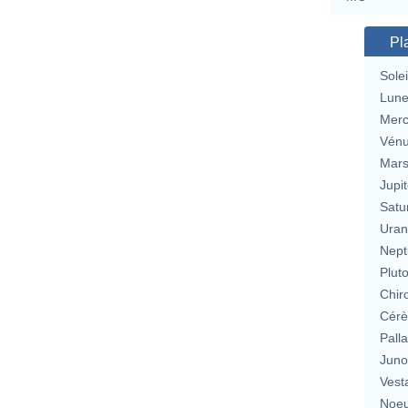
Pl
Solei
Lun
Merc
Vén
Mar
Jupit
Satu
Uran
Nept
Plut
Chir
Cérè
Pall
Jun
Vest
Noeu