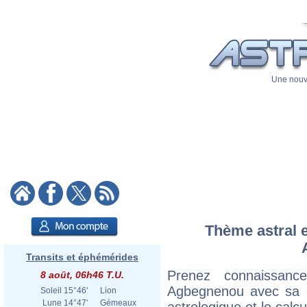
Une nouve
Thème astral e
Transits et éphémérides
Prenez connaissanc
8 août, 06h46 T.U.
Agbegnenou avec sa ca
Soleil
15°46'
Lion
Lune
14°47'
Gémeaux
astrologique et le calc