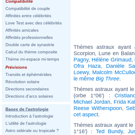
Compatibilité
Compatibilité de couple
Affinités entre célébrités
Love Test avec des célébrités
Affinités amicales
Affinités professionnelles
Double carte de synastrie
Thèmes astraux ayant
Calcul du thème composite
Scorpion, Lune en Balan
Pagny
,
Hélène Grimaud
,
Thème mi-espace mi-temps
Ofra Haza
,
Danièle Sa
Prévisions
Loewy
,
Malcolm McCullo
Transits et éphémérides
le même
Big Three
.
Révolution solaire
Thèmes astraux ayant le
Directions secondaires
(orbe 1°06') :
Cristia
Directions d'arcs solaires
Michael Jordan
,
Frida Ka
Reese Witherspoon
,
Seb
Bases de l'astrologie
cet aspect
.
Introduction à l'astrologie
L'utilité de l'astrologie
Thèmes astraux ayant le
Astro sidérale ou tropicale ?
1°16') :
Ted Bundy
,
Ju