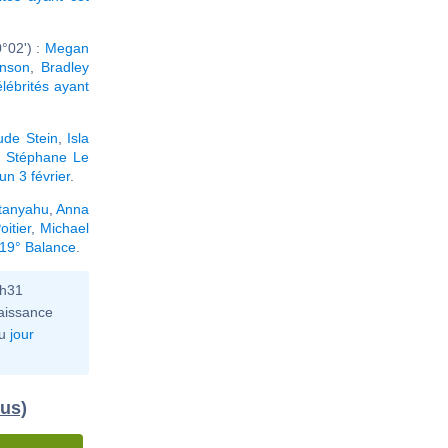
°02') :
Megan
nson
,
Bradley
élébrités ayant
ude Stein
,
Isla
,
Stéphane Le
n 3 février
.
tanyahu
,
Anna
oitier
,
Michael
 19° Balance
.
6h31
aissance
u
jour
dus)