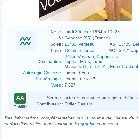
Né le :
lundi
3 février
1964 à 10h25
à :
Gonesse (95) (France)
Soleil :
13°35' Verseau
AS :
13°35' Bél
Lune :
19°55' Balance
MC :
5°47' Cap
Bélier
,
Verseau
,
Capricorne
Dominantes
:
Jupiter
,
Mars
,
Lune
Maisons
11
,
7
,
12
/
Air
,
Feu
/
Cardinal
Astrologie Chinoise
:
Lièvre d'Eau
Numérologie
:
chemin de vie 7
Vues
:
7 827
AA
Source :
acte de naissance ou registre d'état-ci
Contributeur :
Didier Geslain
Fiabilité
Des informations complémentaires sur la source de l'heure de n
parfois disponibles dans l'extrait de
biographie
ci-dessous.