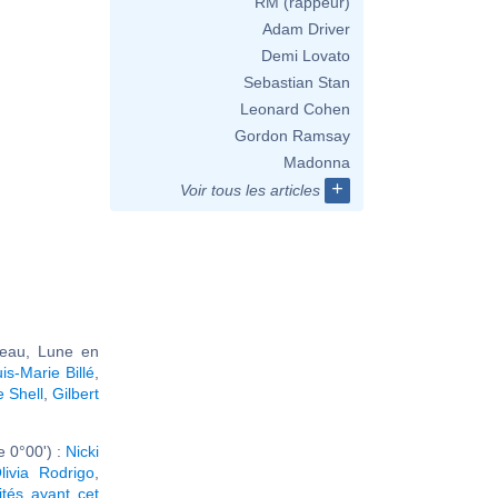
RM (rappeur)
Adam Driver
Demi Lovato
Sebastian Stan
Leonard Cohen
Gordon Ramsay
Madonna
+
Voir tous les articles
seau, Lune en
is-Marie Billé
,
 Shell
,
Gilbert
 0°00') :
Nicki
livia Rodrigo
,
ités ayant cet