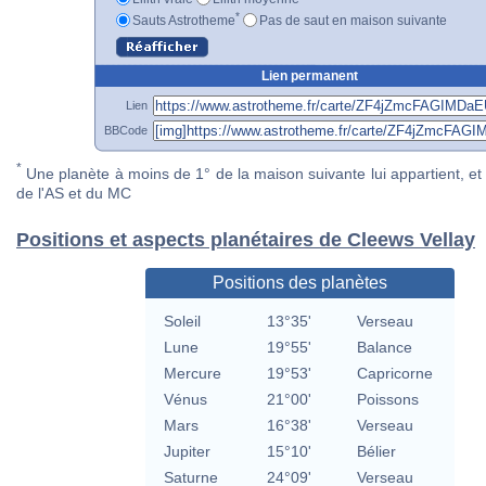
*
Sauts Astrotheme
Pas de saut en maison suivante
Lien permanent
Lien
BBCode
*
Une planète à moins de 1° de la maison suivante lui appartient, et 
de l'AS et du MC
Positions et aspects planétaires de Cleews Vellay
Positions des planètes
Soleil
13°35'
Verseau
Lune
19°55'
Balance
Mercure
19°53'
Capricorne
Vénus
21°00'
Poissons
Mars
16°38'
Verseau
Jupiter
15°10'
Bélier
Saturne
24°09'
Verseau