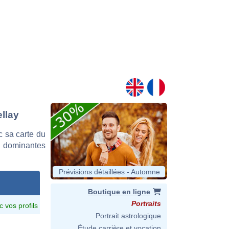
ellay
 sa carte du
es dominantes
Prévisions détaillées - Automne
Boutique en ligne
Portraits
c vos profils
Portrait astrologique
Étude carrière et vocation