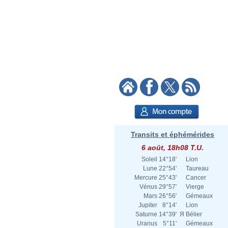
Transits et éphémérides
6 août, 18h08 T.U.
Soleil
14°18'
Lion
Lune
22°54'
Taureau
Mercure
25°43'
Cancer
Vénus
29°57'
Vierge
Mars
26°56'
Gémeaux
Jupiter
8°14'
Lion
Saturne
14°39'
Я
Bélier
Uranus
5°11'
Gémeaux