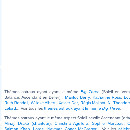
Thèmes astraux ayant ayant le même
Big Three
(Soleil en Ver
Balance, Ascendant en Bélier) :
Marilou Berry
,
Katharine Ross
,
Lou
Ruth Rendell
,
Willeke Alberti
,
Xavier Dor
,
Régis Mailhot
,
N. Theodore
Lelord
... Voir tous les
thèmes astraux ayant le même
Big Three
.
Thèmes astraux ayant le même aspect Soleil sextile Ascendant (orbe
Minaj
,
Drake (chanteur)
,
Christina Aguilera
,
Sophie Marceau
,
O
Salman Khan
,
Lorde
,
Neymar
,
Conor McGregor
... Voir les
célébr