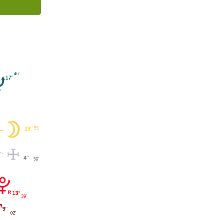
46'
17°
55'
19°
4°
59'
13°
39'
9°
02'