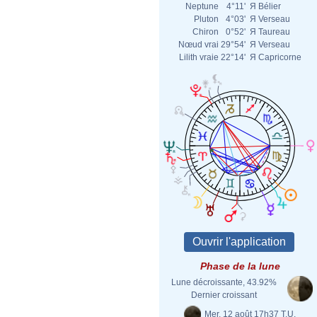
Neptune
4°11'
Я
Bélier
Pluton
4°03'
Я
Verseau
Chiron
0°52'
Я
Taureau
Nœud vrai
29°54'
Я
Verseau
Lilith vraie
22°14'
Я
Capricorne
Phase de la lune
Lune décroissante, 43.92%
Dernier croissant
Mer. 12 août 17h37 T.U.