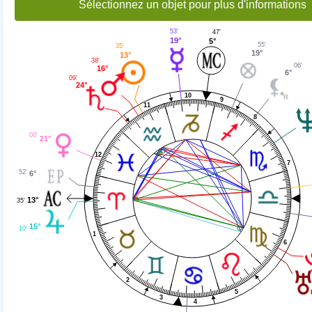
Sélectionnez un objet pour plus d'informations
53'
47'
19°
5°
55'
35'
19°
13°
38'
06'
16°
6°
09'
24°
10
9
11
8
00'
21°
12
7
52'
6°
13°
35'
15°
10'
1
6
2
5
3
4