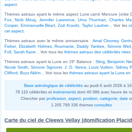
aspect
.
Thèmes astraux ayant le même aspect Lune carré Mercure (orbe 0
Fox
,
Nicki Minaj
,
Jennifer Lawrence
,
Uma Thurman
,
Charles Ma
Cooper
,
Emmanuelle Béart
,
Zoë Kravitz
,
Taylor Lautner
... Voir les
c
cet aspect
.
Thèmes astraux avec le même anniversaire :
Amal Clooney
,
Gertr
Fisher
,
Elizabeth Holmes
,
Roumanie
,
Daddy Yankee
,
Simone Weil
Foll
,
Sarah Kane
... Voir tous les
thèmes astraux des célébrités nées u
Thèmes astraux ayant la Lune en 19° Balance :
Sting
,
Benjamin Ne
Nicole Smith
,
Simone Signoret
,
J. D. Vance
,
Louis Vuitton
,
Sidney P
Clifford
,
Buzz Aldrin
... Voir tous les
thèmes astraux ayant la Lune en
Base astrologique de célébrités
au jeudi 6 août 2026 à 1
78 110 célébrités et
évènements
dont 40 086 avec heure de n
Chercher par
profession
,
aspect
,
position
,
catégorie
,
date
o
1 205 789 336 thèmes
consultés
Carte du ciel de Cleews Vellay (domification Placi