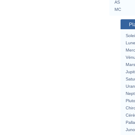
AS
MC
Pl
Solei
Lun
Merc
Vén
Mar
Jupit
Satu
Uran
Nept
Plut
Chir
Cérè
Pall
Jun