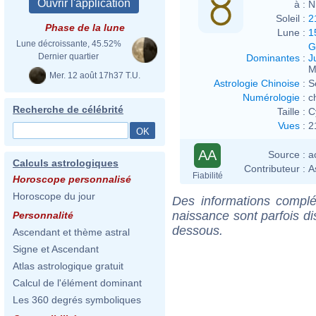
à :
N
Soleil :
2
Phase de la lune
Lune :
1
Lune décroissante, 45.52%
G
Dernier quartier
Dominantes
:
J
M
Mer. 12 août 17h37 T.U.
Astrologie Chinoise
:
S
Numérologie
:
c
Recherche de célébrité
Taille :
C
Vues
:
2
AA
Source :
a
Calculs astrologiques
Contributeur :
A
Fiabilité
Horoscope personnalisé
Horoscope du jour
Des informations complé
naissance sont parfois di
Personnalité
dessous.
Ascendant et thème astral
Signe et Ascendant
Atlas astrologique gratuit
Calcul de l'élément dominant
Les 360 degrés symboliques