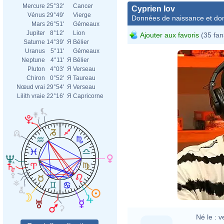
Mercure
25°32'
Cancer
Cyprien Iov
Vénus
29°49'
Vierge
Données de naissance et dom
Mars
26°51'
Gémeaux
Jupiter
8°12'
Lion
Ajouter aux favoris
(35 fan
Saturne
14°39'
Я
Bélier
Uranus
5°11'
Gémeaux
Neptune
4°11'
Я
Bélier
Pluton
4°03'
Я
Verseau
Chiron
0°52'
Я
Taureau
Nœud vrai
29°54'
Я
Verseau
Lilith vraie
22°16'
Я
Capricorne
Né le :
v