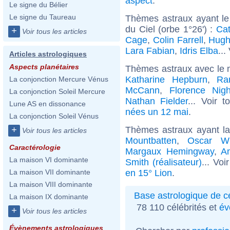
aspect
.
Le signe du Bélier
Le signe du Taureau
Thèmes astraux ayant le
du Ciel (orbe 1°26') :
Cat
+
Voir tous les articles
Cage
,
Colin Farrell
,
Hugh
Lara Fabian
,
Idris Elba
...
Articles astrologiques
Aspects planétaires
Thèmes astraux avec le 
Katharine Hepburn
,
Ra
La conjonction Mercure Vénus
McCann
,
Florence Nigh
La conjonction Soleil Mercure
Nathan Fielder
... Voir 
Lune AS en dissonance
nées un 12 mai
.
La conjonction Soleil Vénus
Thèmes astraux ayant l
+
Voir tous les articles
Mountbatten
,
Oscar Wi
Caractérologie
Margaux Hemingway
,
A
La maison VI dominante
Smith (réalisateur)
... Voi
en 15° Lion
.
La maison VII dominante
La maison VIII dominante
Base astrologique de cé
La maison IX dominante
78 110 célébrités et
év
+
Voir tous les articles
Évènements astrologiques