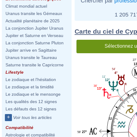
Chercher par
professi
Climat mondial actuel
Uranus transite les Gémeaux
1 205 7
Actualité planétaire de 2025
La conjonction Jupiter Uranus
Carte du ciel de Cyp
Jupiter et Saturne en Verseau
La conjonction Saturne Pluton
Sélectionnez u
Jupiter arrive en Sagittaire
Uranus transite le Taureau
27'
13
Saturne transite le Capricorne
54'
Lifestyle
4°
11'
Le zodiaque et l'hésitation
12°
38'
Le zodiaque et la timidité
13°
10
Le zodiaque et le mensonge
11
Les qualités des 12 signes
Les défauts des 12 signes
+
Voir tous les articles
12
Compatibilité
27°
58'
Astrologie et compatibilité