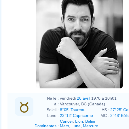
Né le :
vendredi
28 avril
1978 à 10h01
à :
Vancouver, BC (Canada)
Soleil :
8°05' Taureau
AS :
27°25' Ca
Lune :
23°12' Capricorne
MC :
3°48' Béli
Cancer
,
Lion
,
Bélier
Dominantes
:
Mars
,
Lune
,
Mercure