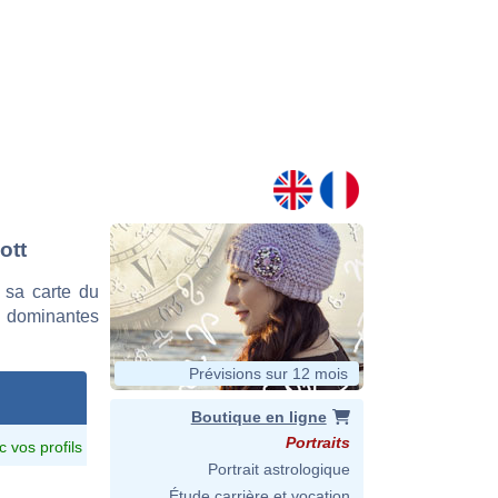
ott
 sa carte du
es dominantes
Prévisions sur 12 mois
Boutique en ligne
Portraits
c vos profils
Portrait astrologique
Étude carrière et vocation