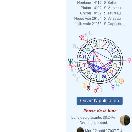
Neptune
4°10'
Я
Bélier
Pluton
4°02'
Я
Verseau
Chiron
0°52'
Я
Taureau
Nœud vrai
29°54'
Я
Verseau
Lilith vraie
21°53'
Я
Capricorne
Phase de la lune
Lune décroissante, 38.24%
Dernier croissant
Mer. 12 août 17h37 T.U.