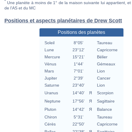
*
Une planète à moins de 1° de la maison suivante lui appartient, et 
de l'AS et du MC
Positions et aspects planétaires de Drew Scott
Positions des planètes
Soleil
8°05'
Taureau
Lune
23°12'
Capricorne
Mercure
15°21'
Bélier
Vénus
1°44'
Gémeaux
Mars
7°01'
Lion
Jupiter
2°39'
Cancer
Saturne
23°40'
Lion
Uranus
14°40'
Я
Scorpion
Neptune
17°56'
Я
Sagittaire
Pluton
14°42'
Я
Balance
Chiron
5°31'
Taureau
Cérès
22°50'
Capricorne
Pallas
22°38'
Я
Sagittaire