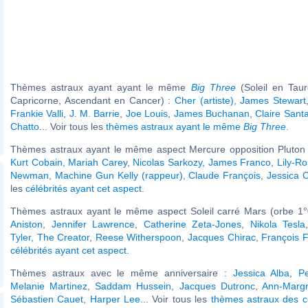
Thèmes astraux ayant ayant le même
Big Three
(Soleil en Tau
Capricorne, Ascendant en Cancer) :
Cher (artiste)
,
James Stewart
Frankie Valli
,
J. M. Barrie
,
Joe Louis
,
James Buchanan
,
Claire Santa
Chatto
... Voir tous les
thèmes astraux ayant le même
Big Three
.
Thèmes astraux ayant le même aspect Mercure opposition Pluton (
Kurt Cobain
,
Mariah Carey
,
Nicolas Sarkozy
,
James Franco
,
Lily-R
Newman
,
Machine Gun Kelly (rappeur)
,
Claude François
,
Jessica 
les
célébrités ayant cet aspect
.
Thèmes astraux ayant le même aspect Soleil carré Mars (orbe 1°
Aniston
,
Jennifer Lawrence
,
Catherine Zeta-Jones
,
Nikola Tesla
Tyler, The Creator
,
Reese Witherspoon
,
Jacques Chirac
,
François F
célébrités ayant cet aspect
.
Thèmes astraux avec le même anniversaire :
Jessica Alba
,
P
Melanie Martinez
,
Saddam Hussein
,
Jacques Dutronc
,
Ann-Margr
Sébastien Cauet
,
Harper Lee
... Voir tous les
thèmes astraux des c