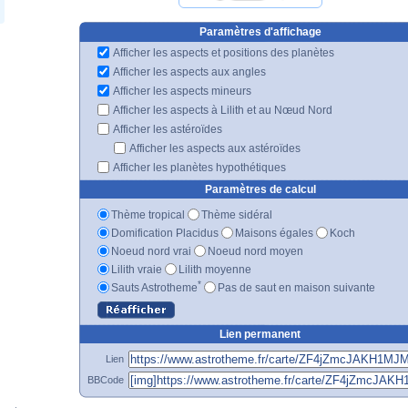
Paramètres d'affichage
Afficher les aspects et positions des planètes
Afficher les aspects aux angles
Afficher les aspects mineurs
Afficher les aspects à Lilith et au Nœud Nord
Afficher les astéroïdes
Afficher les aspects aux astéroïdes
Afficher les planètes hypothétiques
Paramètres de calcul
Thème tropical
Thème sidéral
Domification Placidus
Maisons égales
Koch
Noeud nord vrai
Noeud nord moyen
Lilith vraie
Lilith moyenne
*
Sauts Astrotheme
Pas de saut en maison suivante
Lien permanent
Lien
BBCode