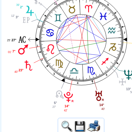
11
9
39'
2°
12'
3°
8
12
7
27°
25'
1
7°
6
01'
2
23°
40'
3
5
4
13°
5
5°
14°
14°
27'
40'
42'