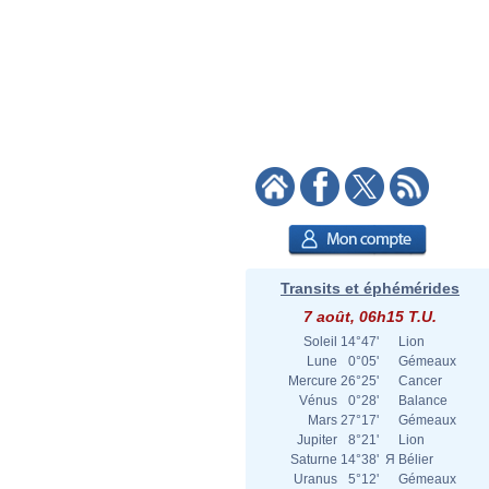
Transits et éphémérides
7 août, 06h15 T.U.
Soleil
14°47'
Lion
Lune
0°05'
Gémeaux
Mercure
26°25'
Cancer
Vénus
0°28'
Balance
Mars
27°17'
Gémeaux
Jupiter
8°21'
Lion
Saturne
14°38'
Я
Bélier
Uranus
5°12'
Gémeaux