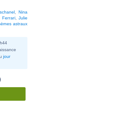
schanel
,
Nina
 Ferrari
,
Julie
hèmes astraux
0h44
aissance
u
jour
)