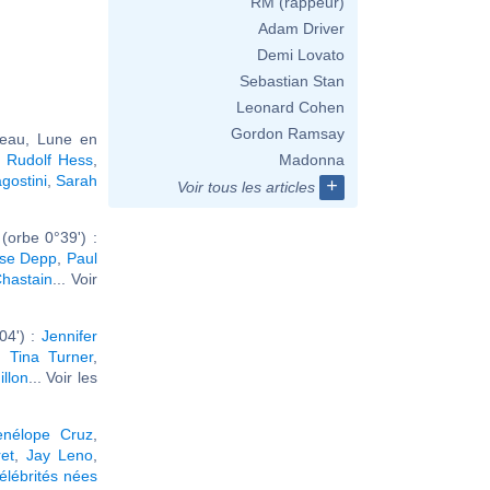
RM (rappeur)
Adam Driver
Demi Lovato
Sebastian Stan
Leonard Cohen
Gordon Ramsay
reau, Lune en
,
Rudolf Hess
,
Madonna
gostini
,
Sarah
+
Voir tous les articles
orbe 0°39') :
ose Depp
,
Paul
Chastain
... Voir
04') :
Jennifer
,
Tina Turner
,
illon
... Voir les
enélope Cruz
,
et
,
Jay Leno
,
élébrités nées