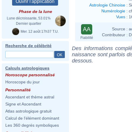
Astrologie Chinoise
:
S
Numérologie
:
c
Phase de la lune
Vues
:
1
Lune décroissante, 53.01%
Dernier quartier
AA
Source :
a
Mer. 12 août 17h37 T.U.
Contributeur :
D
Fiabilité
Recherche de célébrité
Des informations complé
naissance sont parfois di
dessous.
Calculs astrologiques
Horoscope personnalisé
Horoscope du jour
Personnalité
Ascendant et thème astral
Signe et Ascendant
Atlas astrologique gratuit
Calcul de l'élément dominant
Les 360 degrés symboliques