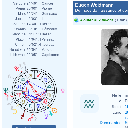
Mercure
24°40'
Cancer
Eugen Weidmann
Vénus
29°08'
Vierge
Données de naissance et dom
Mars
26°24'
Gémeaux
Jupiter
8°03'
Lion
Ajouter aux favoris
(1 fan)
Saturne
14°40'
Я
Bélier
Uranus
5°10'
Gémeaux
Neptune
4°11'
Я
Bélier
Pluton
4°04'
Я
Verseau
Chiron
0°52'
Я
Taureau
Nœud vrai
29°54'
Verseau
Lilith vraie
22°05'
Capricorne
Né le :
m
à :
F
Soleil :
1
Lune :
2
P
Dominantes
:
S
M