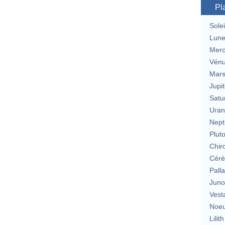
Pl
Solei
Lun
Merc
Vén
Mar
Jupit
Satu
Uran
Nept
Plut
Chir
Cérè
Pall
Jun
Vest
Noeu
Lilith