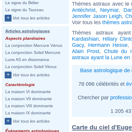
Le signe du Bélier
Thèmes astraux avec le
Antéchrist
,
Neymar
,
Dan
Le signe du Taureau
Jennifer Jason Leigh
,
Ch
+
Voir tous les articles
Voir tous les
thèmes astra
Articles astrologiques
Thèmes astraux ayan
Kardashian
,
Hillary Clint
Aspects planétaires
Gacy
,
Hermann Hesse
,
La conjonction Mercure Vénus
Alain Prost
,
Chute du m
La conjonction Soleil Mercure
astraux ayant la Lune en
Lune AS en dissonance
La conjonction Soleil Vénus
Base astrologique de 
+
Voir tous les articles
78 096 célébrités et
év
Caractérologie
La maison VI dominante
Chercher par
professi
La maison VII dominante
La maison VIII dominante
1 205 4
La maison IX dominante
+
Voir tous les articles
Carte du ciel d'Eug
Évènements astrologiques