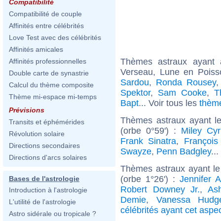
Compatibilité
Compatibilité de couple
Affinités entre célébrités
Love Test avec des célébrités
Affinités amicales
Thèmes astraux ayant
Affinités professionnelles
Verseau, Lune en Pois
Double carte de synastrie
Sardou
,
Ronda Rousey
Calcul du thème composite
Spektor
,
Sam Cooke
,
T
Thème mi-espace mi-temps
Bapt
... Voir tous les
thèm
Prévisions
Thèmes astraux ayant l
Transits et éphémérides
(orbe 0°59') :
Miley Cyr
Révolution solaire
Frank Sinatra
,
François 
Directions secondaires
Swayze
,
Penn Badgley
..
Directions d'arcs solaires
Thèmes astraux ayant le
(orbe 1°26') :
Jennifer A
Bases de l'astrologie
Robert Downey Jr.
,
As
Introduction à l'astrologie
Demie
,
Vanessa Hudg
L'utilité de l'astrologie
célébrités ayant cet aspe
Astro sidérale ou tropicale ?