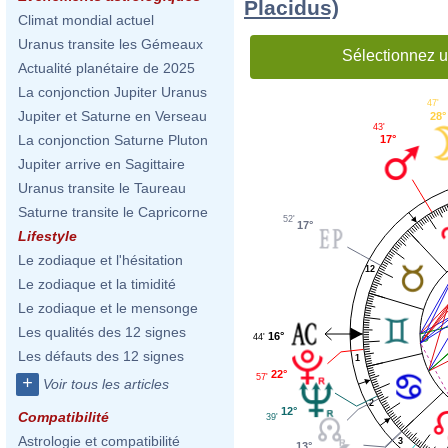
Placidus)
Climat mondial actuel
Uranus transite les Gémeaux
Sélectionnez u
Actualité planétaire de 2025
La conjonction Jupiter Uranus
47'
Jupiter et Saturne en Verseau
28°
43'
La conjonction Saturne Pluton
17°
Jupiter arrive en Sagittaire
Uranus transite le Taureau
Saturne transite le Capricorne
52'
17°
Lifestyle
Le zodiaque et l'hésitation
12
Le zodiaque et la timidité
Le zodiaque et le mensonge
Les qualités des 12 signes
16°
44'
Les défauts des 12 signes
1
22°
57'
+
Voir tous les articles
2
12°
Compatibilité
39'
Astrologie et compatibilité
3
13°