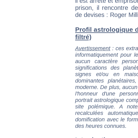
il est arrêté et empri
prison, il rencontre d
de devises : Roger Mill
Profil astrologique
filtré)
Avertissement
: ces extra
informatiquement pour le
aucun caractère perso
significations des pla
signes et/ou en maiso
dominantes planétaires,
moderne. De plus, aucun a
l'honneur d'une personn
portrait astrologique com
site polémique. A note
recalculées automatiq
domification avec le form
des heures connues.