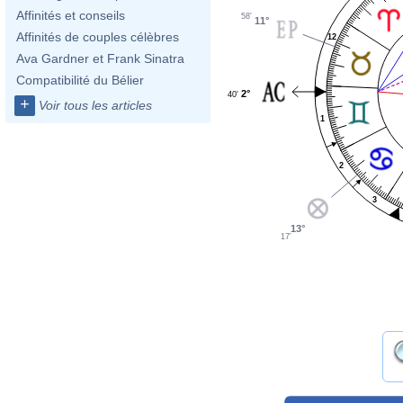
Affinités et conseils
58'
11°
Affinités de couples célèbres
12
Ava Gardner et Frank Sinatra
Compatibilité du Bélier
2°
40'
+
Voir tous les articles
1
2
3
13°
17'