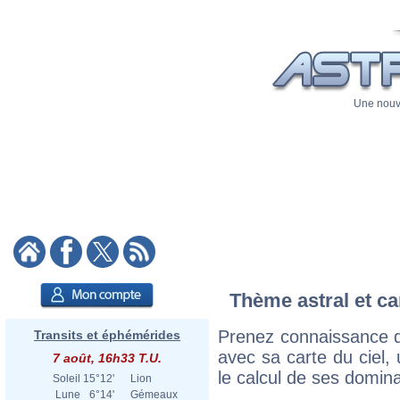
Une nouve
Thème astral et ca
Prenez connaissance d
Transits et éphémérides
avec sa carte du ciel, 
7 août, 16h33 T.U.
le calcul de ses domina
Soleil
15°12'
Lion
Lune
6°14'
Gémeaux