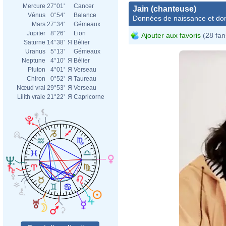
Mercure
27°01'
Cancer
Jain (chanteuse)
Vénus
0°54'
Balance
Données de naissance et dom
Mars
27°34'
Gémeaux
Jupiter
8°26'
Lion
Ajouter aux favoris
(28 fan
Saturne
14°38'
Я
Bélier
Uranus
5°13'
Gémeaux
Neptune
4°10'
Я
Bélier
Pluton
4°01'
Я
Verseau
Chiron
0°52'
Я
Taureau
Nœud vrai
29°53'
Я
Verseau
Lilith vraie
21°22'
Я
Capricorne