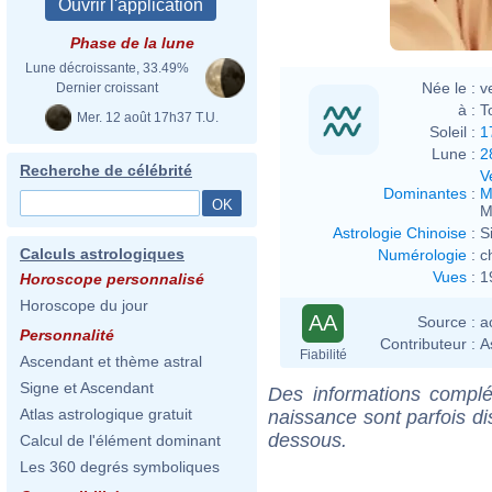
Phase de la lune
Lune décroissante, 33.49%
Née le :
v
Dernier croissant
à :
T
Mer. 12 août 17h37 T.U.
Soleil :
1
Lune :
2
Recherche de célébrité
V
Dominantes
:
M
M
Astrologie Chinoise
:
S
Calculs astrologiques
Numérologie
:
c
Vues
:
1
Horoscope personnalisé
Horoscope du jour
AA
Source :
a
Personnalité
Contributeur :
A
Fiabilité
Ascendant et thème astral
Signe et Ascendant
Des informations complé
Atlas astrologique gratuit
naissance sont parfois di
dessous.
Calcul de l'élément dominant
Les 360 degrés symboliques