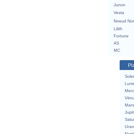
Junon
Vesta
Noeud No
Lilith
Fortune
AS
MC
Pl
Solei
Lun
Merc
Vén
Mar
Jupit
Satu
Uran
Nept