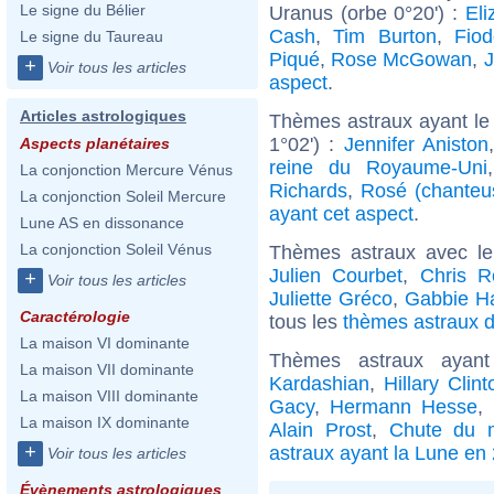
Le signe du Bélier
Uranus (orbe 0°20') :
Eli
Cash
,
Tim Burton
,
Fiod
Le signe du Taureau
Piqué
,
Rose McGowan
,
+
Voir tous les articles
aspect
.
Articles astrologiques
Thèmes astraux ayant le
1°02') :
Jennifer Aniston
Aspects planétaires
reine du Royaume-Uni
La conjonction Mercure Vénus
Richards
,
Rosé (chanteu
La conjonction Soleil Mercure
ayant cet aspect
.
Lune AS en dissonance
La conjonction Soleil Vénus
Thèmes astraux avec l
Julien Courbet
,
Chris R
+
Voir tous les articles
Juliette Gréco
,
Gabbie H
Caractérologie
tous les
thèmes astraux de
La maison VI dominante
Thèmes astraux ayan
La maison VII dominante
Kardashian
,
Hillary Clint
La maison VIII dominante
Gacy
,
Hermann Hesse
,
La maison IX dominante
Alain Prost
,
Chute du m
+
astraux ayant la Lune en
Voir tous les articles
Évènements astrologiques