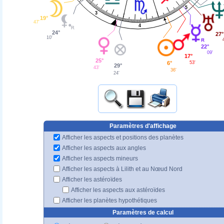
5
3
19°
47'
4
24°
27°
10'
22°
09'
17°
25°
6°
53'
29°
43'
36'
24'
Paramètres d'affichage
Afficher les aspects et positions des planètes
Afficher les aspects aux angles
Afficher les aspects mineurs
Afficher les aspects à Lilith et au Nœud Nord
Afficher les astéroïdes
Afficher les aspects aux astéroïdes
Afficher les planètes hypothétiques
Paramètres de calcul