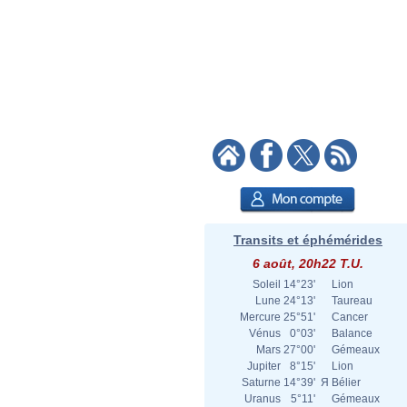
Transits et éphémérides
6 août, 20h22 T.U.
Soleil
14°23'
Lion
Lune
24°13'
Taureau
Mercure
25°51'
Cancer
Vénus
0°03'
Balance
Mars
27°00'
Gémeaux
Jupiter
8°15'
Lion
Saturne
14°39'
Я
Bélier
Uranus
5°11'
Gémeaux