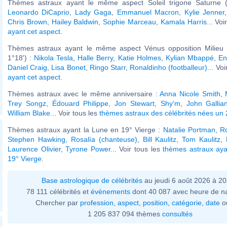
Thèmes astraux ayant le même aspect Soleil trigone Saturne (
Leonardo DiCaprio
,
Lady Gaga
,
Emmanuel Macron
,
Kylie Jenner
Chris Brown
,
Hailey Baldwin
,
Sophie Marceau
,
Kamala Harris
... Voi
ayant cet aspect
.
Thèmes astraux ayant le même aspect Vénus opposition Milieu 
1°18') :
Nikola Tesla
,
Halle Berry
,
Katie Holmes
,
Kylian Mbappé
,
En
Daniel Craig
,
Lisa Bonet
,
Ringo Starr
,
Ronaldinho (footballeur)
... Vo
ayant cet aspect
.
Thèmes astraux avec le même anniversaire :
Anna Nicole Smith
,
Trey Songz
,
Édouard Philippe
,
Jon Stewart
,
Shy'm
,
John Gallia
William Blake
... Voir tous les
thèmes astraux des célébrités nées un
Thèmes astraux ayant la Lune en 19° Vierge :
Natalie Portman
,
R
Stephen Hawking
,
Rosalía (chanteuse)
,
Bill Kaulitz
,
Tom Kaulitz
,
Laurence Olivier
,
Tyrone Power
... Voir tous les
thèmes astraux aya
19° Vierge
.
Base astrologique de célébrités
au jeudi 6 août 2026 à 2
78 111 célébrités et
évènements
dont 40 087 avec heure de n
Chercher par
profession
,
aspect
,
position
,
catégorie
,
date
o
1 205 837 094 thèmes
consultés