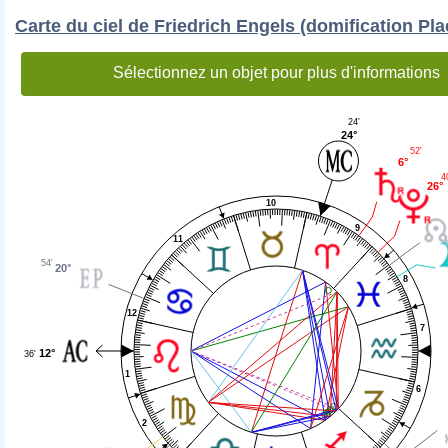
Carte du ciel de Friedrich Engels (domification Pla
Sélectionnez un objet pour plus d'informations
24'
24°
52'
6°
4
26°
10
9
11
54'
20°
8
12
7
12°
36'
1
6
2