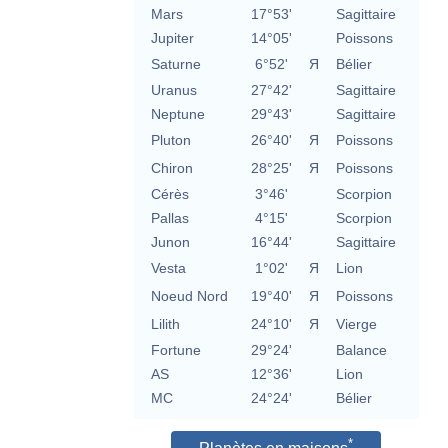
Mars
17°53'
Sagittaire
Jupiter
14°05'
Poissons
Saturne
6°52'
Я
Bélier
Uranus
27°42'
Sagittaire
Neptune
29°43'
Sagittaire
Pluton
26°40'
Я
Poissons
Chiron
28°25'
Я
Poissons
Cérès
3°46'
Scorpion
Pallas
4°15'
Scorpion
Junon
16°44'
Sagittaire
Vesta
1°02'
Я
Lion
Noeud Nord
19°40'
Я
Poissons
Lilith
24°10'
Я
Vierge
Fortune
29°24'
Balance
AS
12°36'
Lion
MC
24°24'
Bélier
*