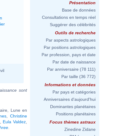
Présentation
Base de données
Consultations en temps réel
on
ier
Suggérer des célébrités
Outils de recherche
Par aspects astrologiques
Par positions astrologiques
Par profession, pays et date
Par date de naissance
Par anniversaire
(78 111)
vil
Par taille
(36 772)
Informations et données
aissance sont
Par pays et catégories
Anniversaires d'aujourd'hui
Dominantes planétaires
taire, Lune en
Positions planétaires
mes
,
Christine
,
Eula Valdez
,
Focus thèmes astraux
hree
.
Zinedine Zidane