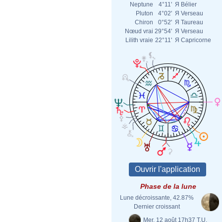
Neptune
4°11'
Я
Bélier
Pluton
4°02'
Я
Verseau
Chiron
0°52'
Я
Taureau
Nœud vrai
29°54'
Я
Verseau
Lilith vraie
22°11'
Я
Capricorne
Phase de la lune
Lune décroissante, 42.87%
Dernier croissant
Mer. 12 août 17h37 T.U.