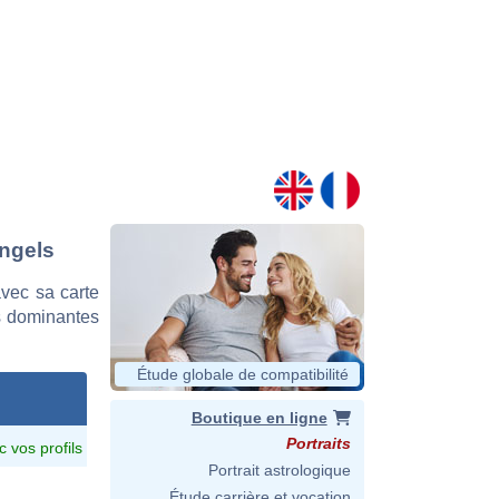
Engels
vec sa carte
es dominantes
Étude globale de compatibilité
Boutique en ligne
Portraits
c vos profils
Portrait astrologique
Étude carrière et vocation