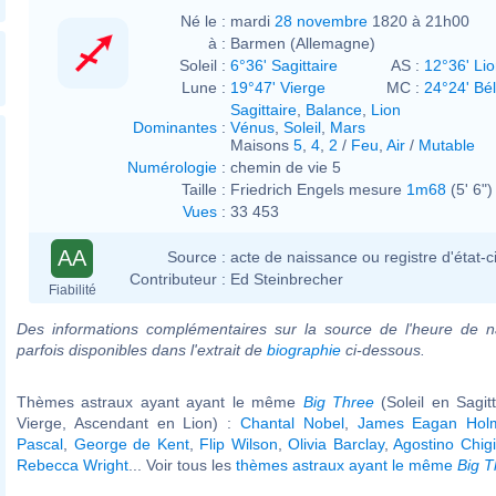
Né le :
mardi
28 novembre
1820 à 21h00
à :
Barmen (Allemagne)
Soleil :
6°36' Sagittaire
AS :
12°36' Li
Lune :
19°47' Vierge
MC :
24°24' Bél
Sagittaire
,
Balance
,
Lion
Dominantes
:
Vénus
,
Soleil
,
Mars
Maisons
5
,
4
,
2
/
Feu
,
Air
/
Mutable
Numérologie
:
chemin de vie 5
Taille :
Friedrich Engels mesure
1m68
(5' 6")
Vues
:
33 453
AA
Source :
acte de naissance ou registre d'état-ci
Contributeur :
Ed Steinbrecher
Fiabilité
Des informations complémentaires sur la source de l'heure de n
parfois disponibles dans l'extrait de
biographie
ci-dessous.
Thèmes astraux ayant ayant le même
Big Three
(Soleil en Sagit
Vierge, Ascendant en Lion) :
Chantal Nobel
,
James Eagan Hol
Pascal
,
George de Kent
,
Flip Wilson
,
Olivia Barclay
,
Agostino Chigi
Rebecca Wright
... Voir tous les
thèmes astraux ayant le même
Big T