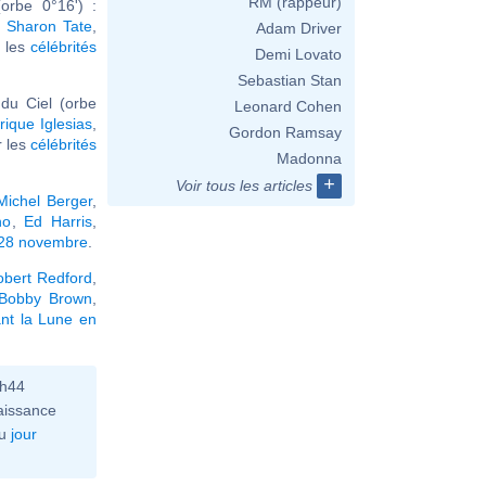
RM (rappeur)
orbe 0°16') :
,
Sharon Tate
,
Adam Driver
r les
célébrités
Demi Lovato
Sebastian Stan
du Ciel (orbe
Leonard Cohen
rique Iglesias
,
Gordon Ramsay
ir les
célébrités
Madonna
+
Voir tous les articles
Michel Berger
,
no
,
Ed Harris
,
 28 novembre
.
obert Redford
,
Bobby Brown
,
nt la Lune en
0h44
aissance
u
jour