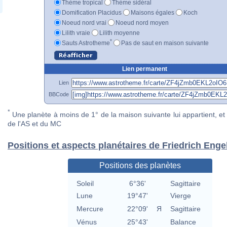
Thème tropical
Thème sidéral
Domification Placidus
Maisons égales
Koch
Noeud nord vrai
Noeud nord moyen
Lilith vraie
Lilith moyenne
*
Sauts Astrotheme
Pas de saut en maison suivante
Lien permanent
Lien
BBCode
*
Une planète à moins de 1° de la maison suivante lui appartient, et 
de l'AS et du MC
Positions et aspects planétaires de Friedrich Enge
Positions des planètes
Soleil
6°36'
Sagittaire
Lune
19°47'
Vierge
Mercure
22°09'
Я
Sagittaire
Vénus
25°43'
Balance