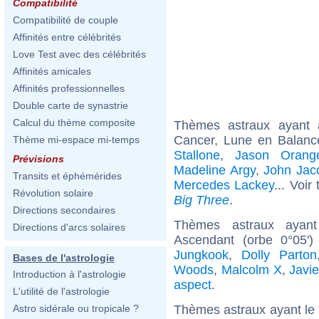
Compatibilité
Compatibilité de couple
Affinités entre célébrités
Love Test avec des célébrités
Affinités amicales
Affinités professionnelles
Double carte de synastrie
Calcul du thème composite
Thèmes astraux ayant
Cancer, Lune en Balance
Thème mi-espace mi-temps
Stallone
,
Jason Orang
Prévisions
Madeline Argy
,
John Jac
Transits et éphémérides
Mercedes Lackey
... Voir
Révolution solaire
Big Three
.
Directions secondaires
Thèmes astraux ayan
Directions d'arcs solaires
Ascendant (orbe 0°05'
Jungkook
,
Dolly Parton
Bases de l'astrologie
Woods
,
Malcolm X
,
Javi
Introduction à l'astrologie
aspect
.
L'utilité de l'astrologie
Thèmes astraux ayant le
Astro sidérale ou tropicale ?