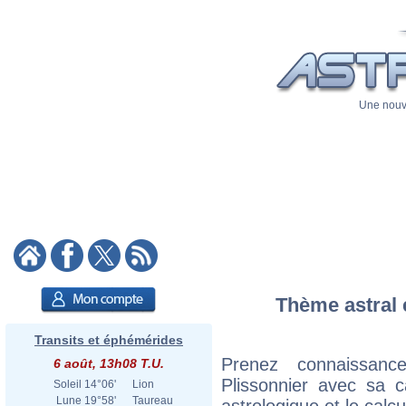
Une nouve
Thème astral 
Transits et éphémérides
Prenez connaissan
6 août, 13h08 T.U.
Plissonnier avec sa ca
Soleil
14°06'
Lion
Lune
19°58'
Taureau
astrologique et le calc