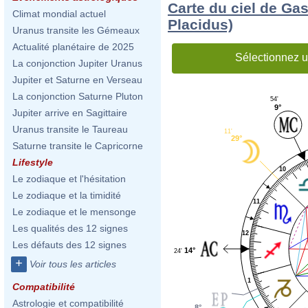
Carte du ciel de Gas
Climat mondial actuel
Placidus)
Uranus transite les Gémeaux
Actualité planétaire de 2025
Sélectionnez u
La conjonction Jupiter Uranus
Jupiter et Saturne en Verseau
La conjonction Saturne Pluton
54'
9°
Jupiter arrive en Sagittaire
Uranus transite le Taureau
11'
29°
Saturne transite le Capricorne
Lifestyle
10
Le zodiaque et l'hésitation
Le zodiaque et la timidité
11
Le zodiaque et le mensonge
Les qualités des 12 signes
12
Les défauts des 12 signes
14°
24'
+
Voir tous les articles
1
Compatibilité
Astrologie et compatibilité
8°