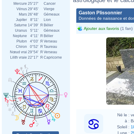
Mercure
25°27'
Cancer
Vénus
29°45'
Vierge
Gaston Plissonnier
Mars
26°48'
Gémeaux
Données de naissance et dom
Jupiter
8°11'
Lion
Saturne
14°39'
Я
Bélier
Ajouter aux favoris
(1 fan)
Uranus
5°11'
Gémeaux
Neptune
4°11'
Я
Bélier
Pluton
4°03'
Я
Verseau
Chiron
0°52'
Я
Taureau
Nœud vrai
29°54'
Я
Verseau
Lilith vraie
22°17'
Я
Capricorne
Né le :
v
à :
B
Soleil :
1
Lune :
2