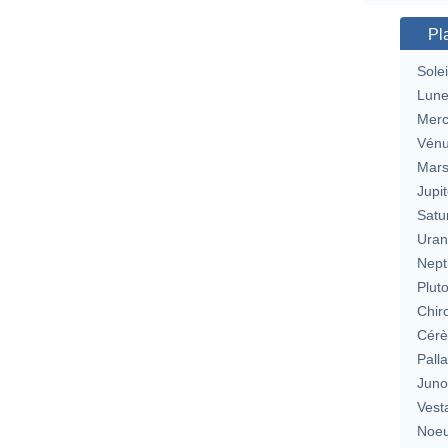
Pl
Solei
Lun
Merc
Vén
Mar
Jupit
Satu
Uran
Nept
Plut
Chir
Cérè
Pall
Jun
Vest
Noeu