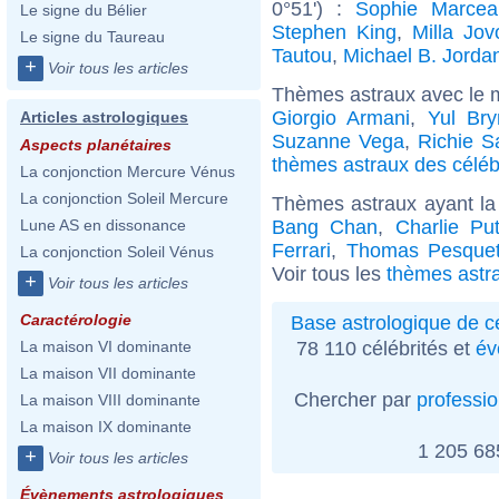
0°51') :
Sophie Marcea
Le signe du Bélier
Stephen King
,
Milla Jov
Le signe du Taureau
Tautou
,
Michael B. Jorda
+
Voir tous les articles
Thèmes astraux avec le 
Giorgio Armani
,
Yul Bry
Articles astrologiques
Suzanne Vega
,
Richie 
Aspects planétaires
thèmes astraux des célébr
La conjonction Mercure Vénus
La conjonction Soleil Mercure
Thèmes astraux ayant la
Bang Chan
,
Charlie Pu
Lune AS en dissonance
Ferrari
,
Thomas Pesque
La conjonction Soleil Vénus
Voir tous les
thèmes astr
+
Voir tous les articles
Caractérologie
Base astrologique de cé
78 110 célébrités et
év
La maison VI dominante
La maison VII dominante
Chercher par
professi
La maison VIII dominante
La maison IX dominante
1 205 6
+
Voir tous les articles
Évènements astrologiques