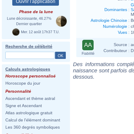
G
Dominantes
:
S
Phase de la lune
M
Lune décroissante, 46.27%
Astrologie Chinoise
:
B
Dernier quartier
Numérologie
:
c
Mer. 12 août 17h37 T.U.
Vues
:
1
AA
Source :
a
Recherche de célébrité
Contributeur :
D
Fiabilité
Des informations complé
Calculs astrologiques
naissance sont parfois di
Horoscope personnalisé
dessous.
Horoscope du jour
Personnalité
Ascendant et thème astral
Signe et Ascendant
Atlas astrologique gratuit
Calcul de l'élément dominant
Les 360 degrés symboliques