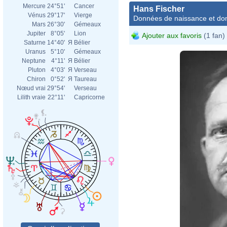
Mercure
24°51'
Cancer
Hans Fischer
Vénus
29°17'
Vierge
Données de naissance et dom
Mars
26°30'
Gémeaux
Jupiter
8°05'
Lion
Ajouter aux favoris
(1 fan)
Saturne
14°40'
Я
Bélier
Uranus
5°10'
Gémeaux
Neptune
4°11'
Я
Bélier
Pluton
4°03'
Я
Verseau
Chiron
0°52'
Я
Taureau
Nœud vrai
29°54'
Verseau
Lilith vraie
22°11'
Capricorne