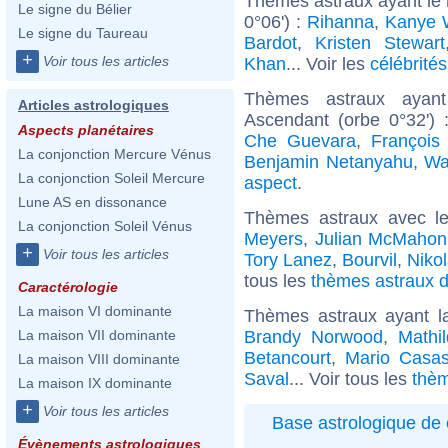
Thèmes astraux ayant le
Le signe du Bélier
0°06') :
Rihanna
,
Kanye 
Le signe du Taureau
Bardot
,
Kristen Stewart
+
Voir tous les articles
Khan
... Voir les
célébrité
Thèmes astraux ayan
Articles astrologiques
Ascendant (orbe 0°32')
Aspects planétaires
Che Guevara
,
François
La conjonction Mercure Vénus
Benjamin Netanyahu
,
Wa
La conjonction Soleil Mercure
aspect
.
Lune AS en dissonance
Thèmes astraux avec l
La conjonction Soleil Vénus
Meyers
,
Julian McMahon
+
Voir tous les articles
Tory Lanez
,
Bourvil
,
Niko
tous les
thèmes astraux de
Caractérologie
La maison VI dominante
Thèmes astraux ayant l
Brandy Norwood
,
Mathi
La maison VII dominante
Betancourt
,
Mario Casa
La maison VIII dominante
Saval
... Voir tous les
thèm
La maison IX dominante
+
Voir tous les articles
Base astrologique de 
Évènements astrologiques