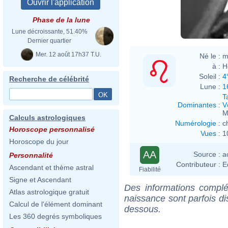
Phase de la lune
Lune décroissante, 51.40%
Dernier quartier
Mer. 12 août 17h37 T.U.
Né le :
m
à :
H
Soleil :
4
Recherche de célébrité
Lune :
1
T
Dominantes
:
V
M
Calculs astrologiques
Numérologie
:
c
Horoscope personnalisé
Vues
:
1
Horoscope du jour
AA
Source :
a
Personnalité
Contributeur :
E
Ascendant et thème astral
Fiabilité
Signe et Ascendant
Des informations complé
Atlas astrologique gratuit
naissance sont parfois di
Calcul de l'élément dominant
dessous.
Les 360 degrés symboliques