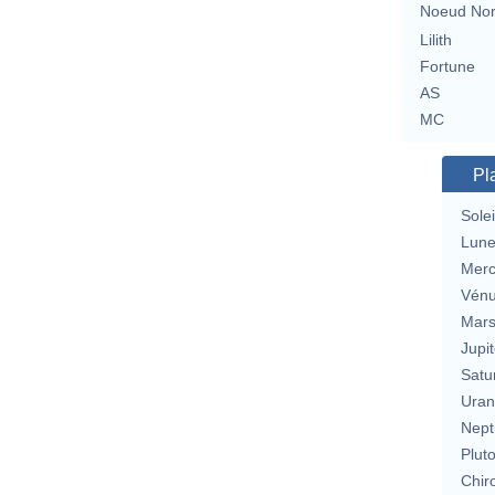
Noeud No
Lilith
Fortune
AS
MC
Pl
Solei
Lun
Merc
Vén
Mar
Jupit
Satu
Uran
Nept
Plut
Chir