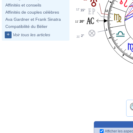
Affinités et conseils
12'
15°
12
Affinités de couples célèbres
Ava Gardner et Frank Sinatra
20°
11'
Compatibilité du Bélier
1
+
Voir tous les articles
2°
21'
2
Afficher les aspec