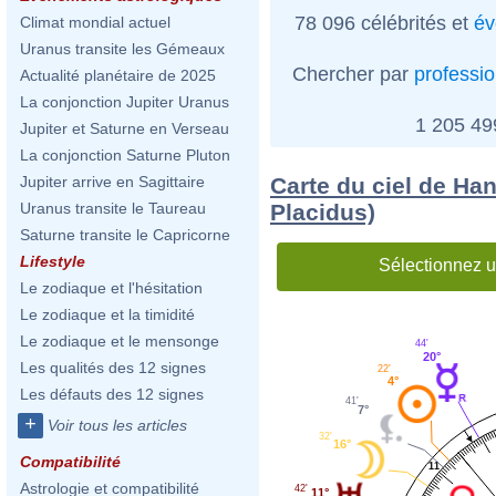
78 096 célébrités et
év
Climat mondial actuel
Uranus transite les Gémeaux
Chercher par
professi
Actualité planétaire de 2025
La conjonction Jupiter Uranus
1 205 4
Jupiter et Saturne en Verseau
La conjonction Saturne Pluton
Carte du ciel de Ha
Jupiter arrive en Sagittaire
Placidus)
Uranus transite le Taureau
Saturne transite le Capricorne
Lifestyle
Sélectionnez u
Le zodiaque et l'hésitation
Le zodiaque et la timidité
Le zodiaque et le mensonge
44'
20°
Les qualités des 12 signes
22'
4°
Les défauts des 12 signes
41'
7°
+
Voir tous les articles
32'
16°
Compatibilité
11
Astrologie et compatibilité
42'
11°