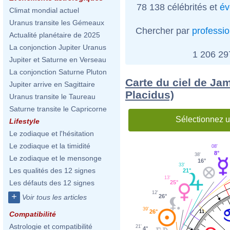
78 138 célébrités et
év
Climat mondial actuel
Uranus transite les Gémeaux
Chercher par
professi
Actualité planétaire de 2025
La conjonction Jupiter Uranus
1 206 2
Jupiter et Saturne en Verseau
La conjonction Saturne Pluton
Carte du ciel de Ja
Jupiter arrive en Sagittaire
Placidus)
Uranus transite le Taureau
Saturne transite le Capricorne
Sélectionnez u
Lifestyle
Le zodiaque et l'hésitation
Le zodiaque et la timidité
08'
8°
38'
Le zodiaque et le mensonge
16°
33'
Les qualités des 12 signes
21°
13'
Les défauts des 12 signes
25°
12'
+
26°
Voir tous les articles
39'
26°
11
Compatibilité
Astrologie et compatibilité
21'
4°