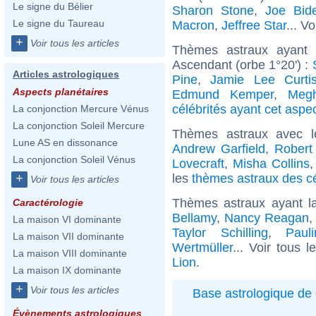
Le signe du Bélier
Sharon Stone
,
Joe Bid
Le signe du Taureau
Macron
,
Jeffree Star
... Vo
+
Voir tous les articles
Thèmes astraux ayant 
Ascendant (orbe 1°20') :
Articles astrologiques
Pine
,
Jamie Lee Curti
Aspects planétaires
Edmund Kemper
,
Megh
célébrités ayant cet aspe
La conjonction Mercure Vénus
La conjonction Soleil Mercure
Thèmes astraux avec 
Lune AS en dissonance
Andrew Garfield
,
Robert
La conjonction Soleil Vénus
Lovecraft
,
Misha Collins
les
thèmes astraux des cé
+
Voir tous les articles
Thèmes astraux ayant l
Caractérologie
Bellamy
,
Nancy Reagan
La maison VI dominante
Taylor Schilling
,
Paul
La maison VII dominante
Wertmüller
... Voir tous 
La maison VIII dominante
Lion
.
La maison IX dominante
+
Voir tous les articles
Base astrologique de 
Évènements astrologiques