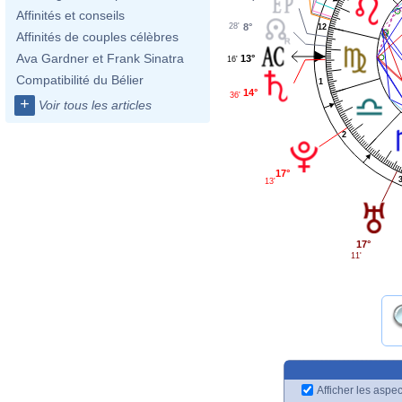
Affinités et conseils
28'
8°
12
Affinités de couples célèbres
Ava Gardner et Frank Sinatra
13°
16'
Compatibilité du Bélier
1
14°
36'
+
Voir tous les articles
2
17°
13'
17°
11'
Afficher les aspec