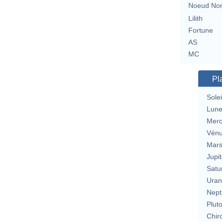
Noeud No
Lilith
Fortune
AS
MC
Pl
Solei
Lun
Merc
Vén
Mar
Jupit
Satu
Uran
Nept
Plut
Chir