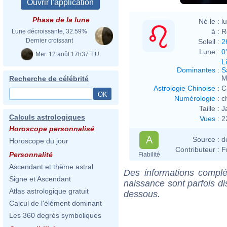
Phase de la lune
Né le :
l
à :
R
Lune décroissante, 32.59%
Dernier croissant
Soleil :
2
Lune :
0
Mer. 12 août 17h37 T.U.
L
Dominantes
:
S
M
Recherche de célébrité
Astrologie Chinoise
:
C
Numérologie
:
c
Taille :
J
Calculs astrologiques
Vues
:
2
Horoscope personnalisé
A
Source :
d
Horoscope du jour
Contributeur :
F
Personnalité
Fiabilité
Ascendant et thème astral
Des informations complé
Signe et Ascendant
naissance sont parfois di
Atlas astrologique gratuit
dessous.
Calcul de l'élément dominant
Les 360 degrés symboliques