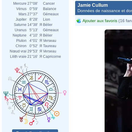
Mercure
27°08'
Cancer
Jamie Cullum
Vénus
0°59'
Balance
Données de naissance et dom
Mars
27°37'
Gémeaux
Jupiter
8°28'
Lion
Ajouter aux favoris
(16 fan
Saturne
14°38'
Я
Bélier
Uranus
5°13'
Gémeaux
Neptune
4°10'
Я
Bélier
Pluton
4°01'
Я
Verseau
Chiron
0°52'
Я
Taureau
Nœud vrai
29°53'
Я
Verseau
Lilith vraie
21°16'
Я
Capricorne