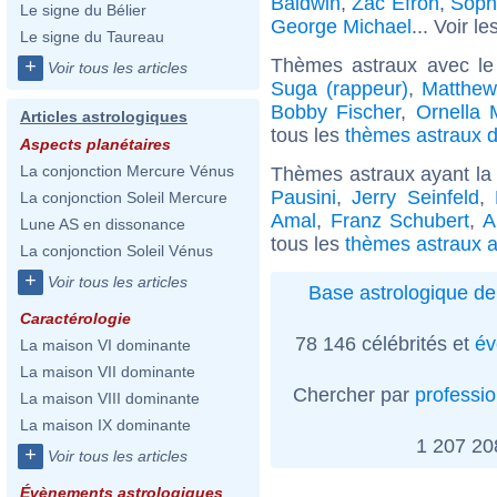
Baldwin
,
Zac Efron
,
Soph
Le signe du Bélier
George Michael
... Voir le
Le signe du Taureau
Thèmes astraux avec le
+
Voir tous les articles
Suga (rappeur)
,
Matthew
Bobby Fischer
,
Ornella 
Articles astrologiques
tous les
thèmes astraux d
Aspects planétaires
La conjonction Mercure Vénus
Thèmes astraux ayant la
Pausini
,
Jerry Seinfeld
,
La conjonction Soleil Mercure
Amal
,
Franz Schubert
,
A
Lune AS en dissonance
tous les
thèmes astraux a
La conjonction Soleil Vénus
+
Voir tous les articles
Base astrologique de
Caractérologie
78 146 célébrités et
év
La maison VI dominante
La maison VII dominante
Chercher par
professi
La maison VIII dominante
La maison IX dominante
1 207 2
+
Voir tous les articles
Évènements astrologiques