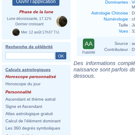
Dominantes
:
V
M
Phase de la lune
Astrologie Chinoise
:
D
Numérologie
:
c
Lune décroissante, 17.11%
Dernier croissant
Taille :
J
Vues
:
3
Mer. 12 août 17h37 T.U.
AA
Source :
a
Recherche de célébrité
Contributeur :
D
Fiabilité
Des informations complé
naissance sont parfois di
Calculs astrologiques
dessous.
Horoscope personnalisé
Horoscope du jour
Personnalité
Ascendant et thème astral
Signe et Ascendant
Atlas astrologique gratuit
Calcul de l'élément dominant
Les 360 degrés symboliques