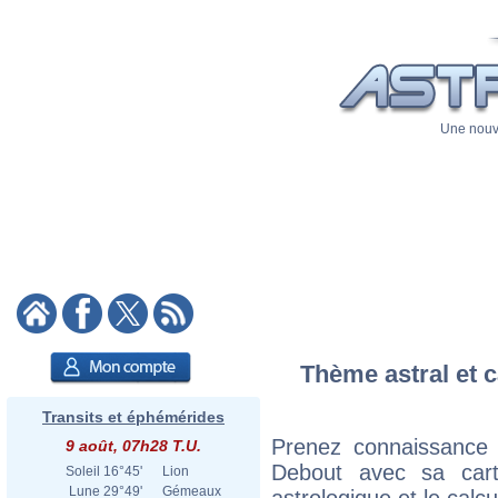
Une nouve
Thème astral et c
Transits et éphémérides
Prenez connaissance
9 août, 07h28 T.U.
Debout avec sa carte
Soleil
16°45'
Lion
Lune
29°49'
Gémeaux
astrologique et le calc