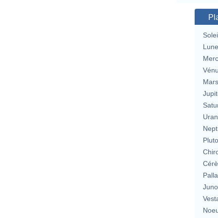
Pl
Solei
Lun
Merc
Vén
Mar
Jupit
Satu
Uran
Nept
Plut
Chir
Cérè
Pall
Jun
Vest
Noeu