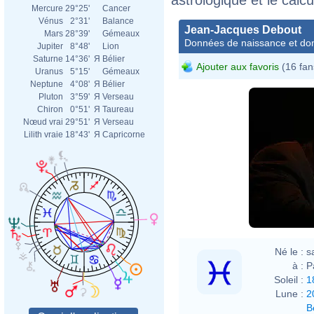
Mercure
29°25'
Cancer
Vénus
2°31'
Balance
Jean-Jacques Debout
Mars
28°39'
Gémeaux
Données de naissance et dom
Jupiter
8°48'
Lion
Saturne
14°36'
Я
Bélier
Ajouter aux favoris
(16 fan
Uranus
5°15'
Gémeaux
Neptune
4°08'
Я
Bélier
Pluton
3°59'
Я
Verseau
Chiron
0°51'
Я
Taureau
Nœud vrai
29°51'
Я
Verseau
Lilith vraie
18°43'
Я
Capricorne
Né le :
s
à :
P
Soleil :
1
Lune :
2
B