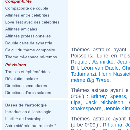
Compatibilité
Compatibilité de couple
Affinités entre célébrités
Love Test avec des célébrités
Affinités amicales
Affinités professionnelles
Double carte de synastrie
Thèmes astraux ayant
Calcul du thème composite
Poissons, Lune en Pois
Thème mi-espace mi-temps
Ruquier
,
Ashnikko
,
Jean-
Prévisions
Bill
,
Léon van Daele
,
Cha
Transits et éphémérides
Tettamanzi
,
Henri Nassie
Révolution solaire
même
Big Three
.
Directions secondaires
Thèmes astraux ayant le
Directions d'arcs solaires
0°08') :
Britney Spears
,
Lipa
,
Jack Nicholson
,
Bases de l'astrologie
Shakespeare
,
Jennie Ki
Introduction à l'astrologie
Thèmes astraux ayant l
L'utilité de l'astrologie
(orbe 0°09') :
Rihanna
,
J
Astro sidérale ou tropicale ?