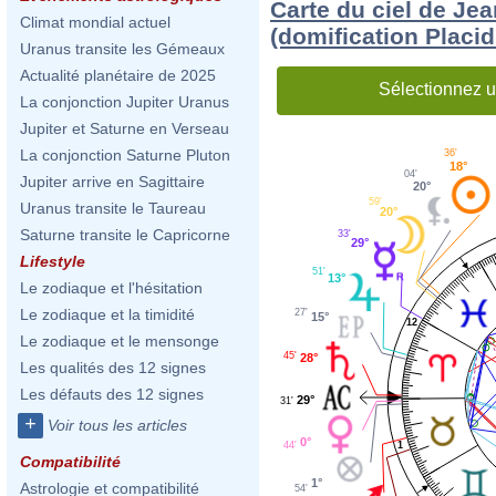
Carte du ciel de Je
Climat mondial actuel
(domification Placi
Uranus transite les Gémeaux
Actualité planétaire de 2025
Sélectionnez u
La conjonction Jupiter Uranus
Jupiter et Saturne en Verseau
La conjonction Saturne Pluton
36'
18°
04'
Jupiter arrive en Sagittaire
20°
59'
Uranus transite le Taureau
20°
Saturne transite le Capricorne
33'
29°
Lifestyle
51'
13°
Le zodiaque et l'hésitation
Le zodiaque et la timidité
27'
15°
12
Le zodiaque et le mensonge
45'
28°
Les qualités des 12 signes
Les défauts des 12 signes
29°
31'
+
Voir tous les articles
0°
44'
1
Compatibilité
1°
Astrologie et compatibilité
54'