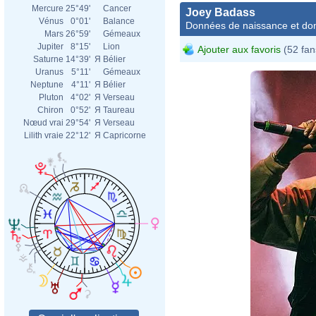
Mercure
25°49'
Cancer
Joey Badass
Vénus
0°01'
Balance
Données de naissance et dom
Mars
26°59'
Gémeaux
Jupiter
8°15'
Lion
Ajouter aux favoris
(52 fan
Saturne
14°39'
Я
Bélier
Uranus
5°11'
Gémeaux
Neptune
4°11'
Я
Bélier
Pluton
4°02'
Я
Verseau
Chiron
0°52'
Я
Taureau
Nœud vrai
29°54'
Я
Verseau
Lilith vraie
22°12'
Я
Capricorne