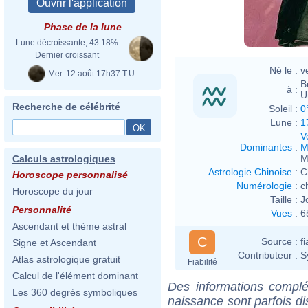
Phase de la lune
Lune décroissante, 43.18%
Dernier croissant
Né le :
v
Mer. 12 août 17h37 T.U.
B
à :
U
Recherche de célébrité
Soleil :
0
Lune :
1
V
Dominantes
:
M
M
Calculs astrologiques
Astrologie Chinoise
:
C
Horoscope personnalisé
Numérologie
:
c
Horoscope du jour
Taille :
J
Personnalité
Vues
:
6
Ascendant et thème astral
C
Source :
f
Signe et Ascendant
Contributeur :
S
Atlas astrologique gratuit
Fiabilité
Calcul de l'élément dominant
Des informations complé
Les 360 degrés symboliques
naissance sont parfois di