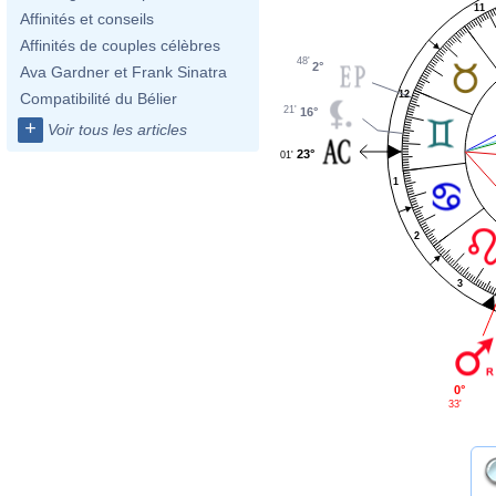
11
Affinités et conseils
Affinités de couples célèbres
48'
2°
Ava Gardner et Frank Sinatra
12
Compatibilité du Bélier
21'
16°
+
Voir tous les articles
23°
01'
1
2
3
0°
33'