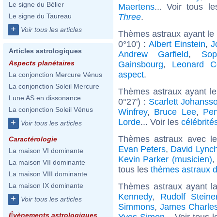
Le signe du Bélier
Maertens
... Voir tous l
Three
.
Le signe du Taureau
+
Voir tous les articles
Thèmes astraux ayant le 
0°10') :
Albert Einstein
,
J
Articles astrologiques
Andrew Garfield
,
Sop
Aspects planétaires
Gainsbourg
,
Leonard C
aspect
.
La conjonction Mercure Vénus
La conjonction Soleil Mercure
Thèmes astraux ayant le
Lune AS en dissonance
0°27') :
Scarlett Johanss
La conjonction Soleil Vénus
Winfrey
,
Bruce Lee
,
Pen
Lorde
... Voir les
célébrité
+
Voir tous les articles
Thèmes astraux avec l
Caractérologie
Evan Peters
,
David Lync
La maison VI dominante
Kevin Parker (musicien)
La maison VII dominante
tous les
thèmes astraux d
La maison VIII dominante
Thèmes astraux ayant l
La maison IX dominante
Kennedy
,
Rudolf Steine
+
Voir tous les articles
Simmons
,
James Charle
Évènements astrologiques
Yves Simon
... Voir tous 