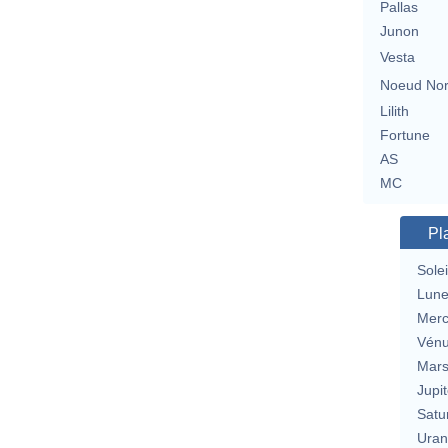
Pallas
Junon
Vesta
Noeud No
Lilith
Fortune
AS
MC
Pl
Solei
Lun
Merc
Vén
Mar
Jupit
Satu
Uran