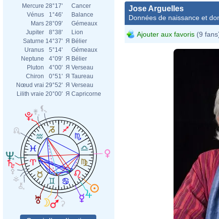
Mercure
28°17'
Cancer
Jose Arguelles
Vénus
1°46'
Balance
Données de naissance et dom
Mars
28°09'
Gémeaux
Jupiter
8°38'
Lion
Ajouter aux favoris
(9 fans
Saturne
14°37'
Я
Bélier
Uranus
5°14'
Gémeaux
Neptune
4°09'
Я
Bélier
Pluton
4°00'
Я
Verseau
Chiron
0°51'
Я
Taureau
Nœud vrai
29°52'
Я
Verseau
Lilith vraie
20°00'
Я
Capricorne