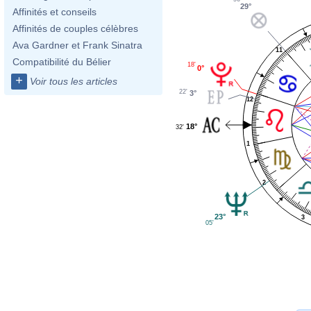
29°
Affinités et conseils
Affinités de couples célèbres
Ava Gardner et Frank Sinatra
11
Compatibilité du Bélier
18'
0°
+
Voir tous les articles
22'
3°
12
18°
32'
1
2
23°
3
05'