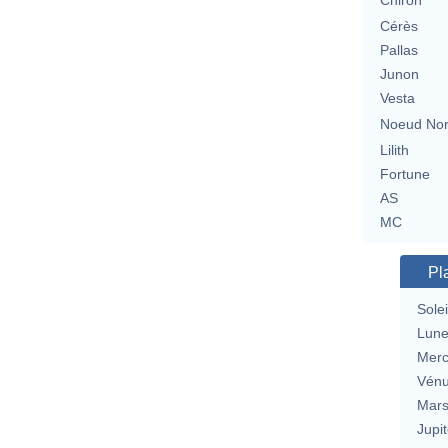
Chiron
Cérès
Pallas
Junon
Vesta
Noeud No
Lilith
Fortune
AS
MC
Pl
Solei
Lun
Merc
Vén
Mar
Jupit