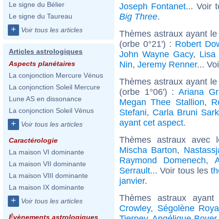
Le signe du Bélier
Joseph Fontanet
... Voir
Big Three
.
Le signe du Taureau
+
Voir tous les articles
Thèmes astraux ayant le
(orbe 0°21') :
Robert Dow
Articles astrologiques
John Wayne Gacy
,
Lisa
Nin
,
Jeremy Renner
... Vo
Aspects planétaires
La conjonction Mercure Vénus
Thèmes astraux ayant le
La conjonction Soleil Mercure
(orbe 1°06') :
Ariana G
Lune AS en dissonance
Megan Thee Stallion
,
R
La conjonction Soleil Vénus
Stefani
,
Carla Bruni Sar
ayant cet aspect
.
+
Voir tous les articles
Thèmes astraux avec 
Caractérologie
Mischa Barton
,
Nastassj
La maison VI dominante
Raymond Domenech
,
A
La maison VII dominante
Serrault
... Voir tous les
th
La maison VIII dominante
janvier
.
La maison IX dominante
Thèmes astraux ayant
+
Voir tous les articles
Crowley
,
Ségolène Roya
Évènements astrologiques
Tierney
,
Angélique Boyer