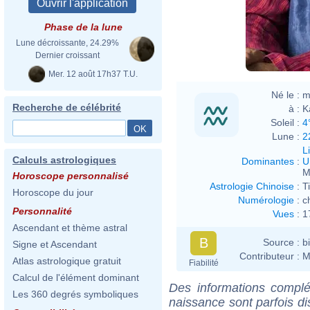
Phase de la lune
Lune décroissante, 24.29%
Dernier croissant
Mer. 12 août 17h37 T.U.
Né le :
m
Recherche de célébrité
à :
K
Soleil :
4
Lune :
2
L
Calculs astrologiques
Dominantes
:
U
M
Horoscope personnalisé
Astrologie Chinoise
:
T
Horoscope du jour
Numérologie
:
c
Personnalité
Vues
:
1
Ascendant et thème astral
B
Source :
b
Signe et Ascendant
Contributeur :
M
Atlas astrologique gratuit
Fiabilité
Calcul de l'élément dominant
Des informations complé
Les 360 degrés symboliques
naissance sont parfois di