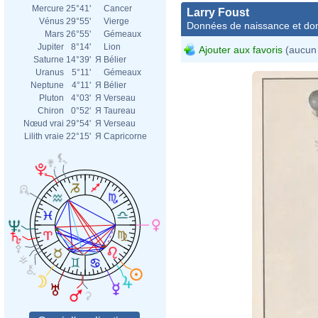
Mercure
25°41'
Cancer
Larry Foust
Vénus
29°55'
Vierge
Données de naissance et dom
Mars
26°55'
Gémeaux
Jupiter
8°14'
Lion
Ajouter aux favoris
(aucun 
Saturne
14°39'
Я
Bélier
Uranus
5°11'
Gémeaux
Neptune
4°11'
Я
Bélier
Pluton
4°03'
Я
Verseau
Chiron
0°52'
Я
Taureau
Nœud vrai
29°54'
Я
Verseau
Lilith vraie
22°15'
Я
Capricorne