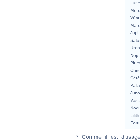
Lun
Merc
Vén
Mar
Jupit
Satu
Uran
Nept
Plut
Chir
Cérè
Pall
Jun
Vest
Noeu
Lilith
Fort
* Comme il est d'usage