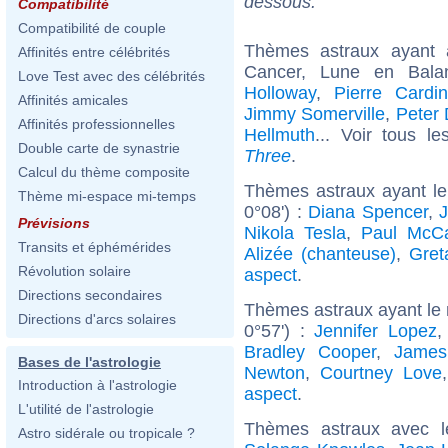
dessous.
Compatibilité
Compatibilité de couple
Thèmes astraux ayant
Affinités entre célébrités
Cancer, Lune en Bala
Love Test avec des célébrités
Holloway
,
Pierre Cardi
Affinités amicales
Jimmy Somerville
,
Peter
Affinités professionnelles
Hellmuth
... Voir tous l
Double carte de synastrie
Three
.
Calcul du thème composite
Thèmes astraux ayant l
Thème mi-espace mi-temps
0°08') :
Diana Spencer
,
J
Prévisions
Nikola Tesla
,
Paul McCa
Transits et éphémérides
Alizée (chanteuse)
,
Gret
Révolution solaire
aspect
.
Directions secondaires
Thèmes astraux ayant le m
Directions d'arcs solaires
0°57') :
Jennifer Lopez
Bradley Cooper
,
James
Bases de l'astrologie
Newton
,
Courtney Love
Introduction à l'astrologie
aspect
.
L'utilité de l'astrologie
Thèmes astraux avec 
Astro sidérale ou tropicale ?