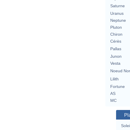
Saturne
Uranus
Neptune
Pluton
Chiron
Cérès
Pallas
Junon
Vesta
Noeud No
Lilith
Fortune
AS
MC
Pl
Solei