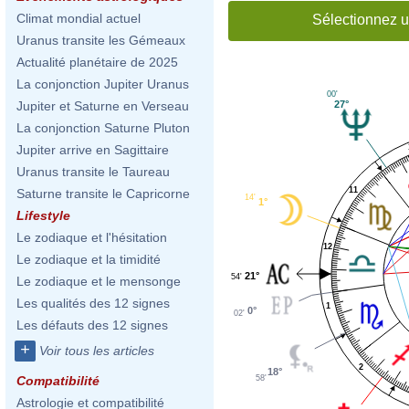
Climat mondial actuel
Sélectionnez u
Uranus transite les Gémeaux
Actualité planétaire de 2025
La conjonction Jupiter Uranus
00'
27°
Jupiter et Saturne en Verseau
La conjonction Saturne Pluton
Jupiter arrive en Sagittaire
Uranus transite le Taureau
11
Saturne transite le Capricorne
14'
1°
Lifestyle
Le zodiaque et l'hésitation
12
Le zodiaque et la timidité
21°
54'
Le zodiaque et le mensonge
Les qualités des 12 signes
1
0°
02'
Les défauts des 12 signes
+
Voir tous les articles
2
18°
58'
Compatibilité
Astrologie et compatibilité