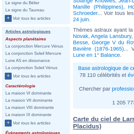
Solange Knowles
,
Jean-
Le signe du Bélier
Manille (Philippines)
,
H
Le signe du Taureau
Schroeder
... Voir tous le
+
Voir tous les articles
24 juin
.
Thèmes astraux ayant la
Articles astrologiques
Novak
,
Angela Lansbury
Aspects planétaires
Besse
,
George V du Ro
La conjonction Mercure Vénus
Bavière (1876-1965)
... 
La conjonction Soleil Mercure
Lune en 1° Balance
.
Lune AS en dissonance
Base astrologique de cé
La conjonction Soleil Vénus
78 110 célébrités et
év
+
Voir tous les articles
Caractérologie
Chercher par
professi
La maison VI dominante
La maison VII dominante
1 205 7
La maison VIII dominante
La maison IX dominante
Carte du ciel de Lar
+
Voir tous les articles
Placidus)
Évènements astrologiques