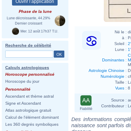
Phase de la lune
Lune décroissante, 44.29%
Dernier croissant
Mer. 12 août 17h37 T.U.
Né le :
d
à :
P
Soleil :
2
Recherche de célébrité
Lune :
1
C
Dominantes
:
M
M
Calculs astrologiques
Astrologie Chinoise
:
D
Horoscope personnalisé
Numérologie
:
c
Horoscope du jour
Taille :
L
Vues
:
8
Personnalité
Ascendant et thème astral
AA
Source :
a
Signe et Ascendant
Contributeur :
L
Fiabilité
Atlas astrologique gratuit
Calcul de l'élément dominant
Des informations complé
Les 360 degrés symboliques
naissance sont parfois di