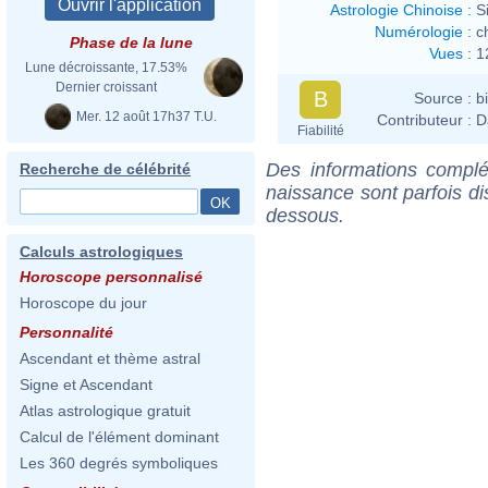
Astrologie Chinoise
:
S
Numérologie
:
c
Phase de la lune
Vues
:
1
Lune décroissante, 17.53%
Dernier croissant
B
Source :
b
Mer. 12 août 17h37 T.U.
Contributeur :
D
Fiabilité
Des informations complé
Recherche de célébrité
naissance sont parfois di
dessous.
Calculs astrologiques
Horoscope personnalisé
Horoscope du jour
Personnalité
Ascendant et thème astral
Signe et Ascendant
Atlas astrologique gratuit
Calcul de l'élément dominant
Les 360 degrés symboliques