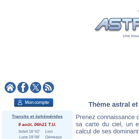
Une nouve
Thème astral et
Prenez connaissance d
Transits et éphémérides
sa carte du ciel, un ex
9 août, 06h21 T.U.
calcul de ses dominant
Soleil
16°42'
Lion
Lune
29°08'
Gémeaux