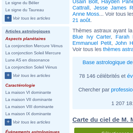
Usain Bolt
,
Hayden Pane
Le signe du Bélier
Cattrall
,
Jesse James Ru
Le signe du Taureau
Anne Moss
... Voir tous l
+
Voir tous les articles
21 août
.
Thèmes astraux ayant la
Articles astrologiques
Blue Ivy Carter
,
Farah 
Aspects planétaires
Emmanuel Petit
,
John H
La conjonction Mercure Vénus
Voir tous les
thèmes astra
La conjonction Soleil Mercure
Lune AS en dissonance
Base astrologique de
La conjonction Soleil Vénus
+
78 146 célébrités et
év
Voir tous les articles
Caractérologie
Chercher par
professi
La maison VI dominante
La maison VII dominante
1 207 1
La maison VIII dominante
La maison IX dominante
Carte du ciel de M. 
+
Voir tous les articles
Évènements astrologiques