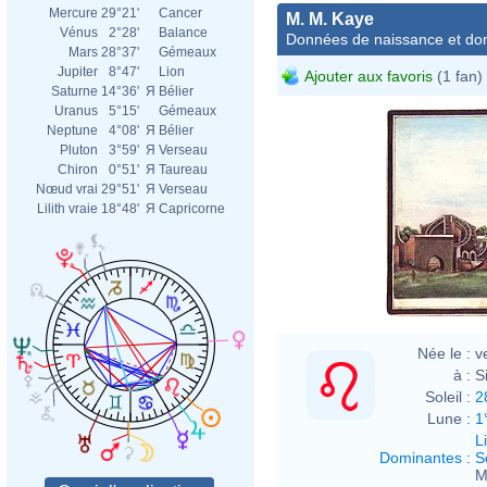
Mercure
29°21'
Cancer
M. M. Kaye
Vénus
2°28'
Balance
Données de naissance et dom
Mars
28°37'
Gémeaux
Jupiter
8°47'
Lion
Ajouter aux favoris
(1 fan)
Saturne
14°36'
Я
Bélier
Uranus
5°15'
Gémeaux
Neptune
4°08'
Я
Bélier
Pluton
3°59'
Я
Verseau
Chiron
0°51'
Я
Taureau
Nœud vrai
29°51'
Я
Verseau
Lilith vraie
18°48'
Я
Capricorne
Née le :
v
à :
S
Soleil :
2
Lune :
1
L
Dominantes
:
S
M