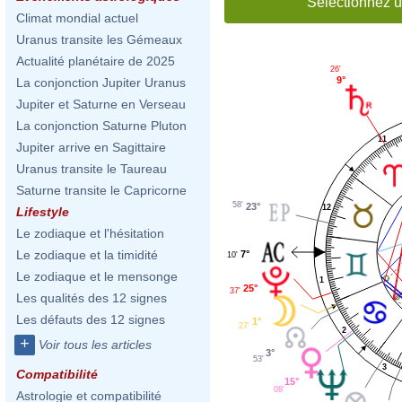
Sélectionnez u
Climat mondial actuel
Uranus transite les Gémeaux
Actualité planétaire de 2025
26'
9°
La conjonction Jupiter Uranus
Jupiter et Saturne en Verseau
La conjonction Saturne Pluton
11
Jupiter arrive en Sagittaire
Uranus transite le Taureau
Saturne transite le Capricorne
58'
23°
12
Lifestyle
Le zodiaque et l'hésitation
Le zodiaque et la timidité
7°
10'
Le zodiaque et le mensonge
1
25°
37'
Les qualités des 12 signes
Les défauts des 12 signes
1°
27'
2
+
Voir tous les articles
3°
53'
3
Compatibilité
15°
08'
Astrologie et compatibilité