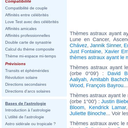
Compatibilité
Compatibilité de couple
Affinités entre célébrités
Love Test avec des célébrités
Affinités amicales
Thèmes astraux ayant a
Affinités professionnelles
Lune en Cancer, Asce
Double carte de synastrie
Chávez
,
Jannik Sinner
,
E
Calcul du thème composite
Just Fontaine
,
Xavier Em
Thème mi-espace mi-temps
thèmes astraux ayant l
Prévisions
Thèmes astraux ayant le
Transits et éphémérides
(orbe 0°09') :
David B
Révolution solaire
Aaliyah
,
Amitabh Bachc
Directions secondaires
Wood
,
François Bayrou
..
Directions d'arcs solaires
Thèmes astraux ayant le
(orbe 1°00') :
Justin Bieb
Bases de l'astrologie
Bloom
,
Kendrick Lamar
Introduction à l'astrologie
Juliette Binoche
... Voir le
L'utilité de l'astrologie
Thèmes astraux avec le 
Astro sidérale ou tropicale ?