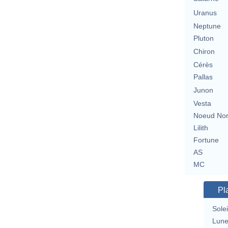
Uranus
Neptune
Pluton
Chiron
Cérès
Pallas
Junon
Vesta
Noeud No
Lilith
Fortune
AS
MC
Pl
Solei
Lun