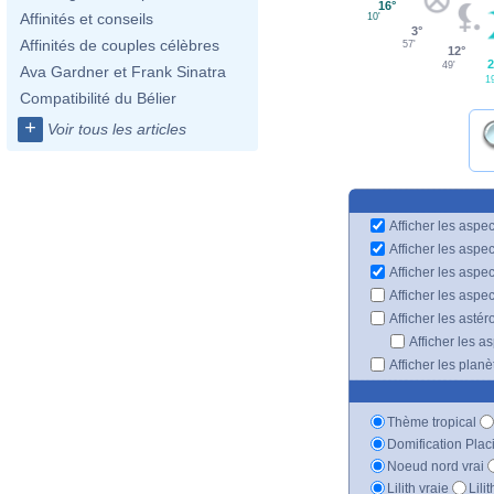
16°
Affinités et conseils
10'
3°
Affinités de couples célèbres
57'
12°
2
49'
Ava Gardner et Frank Sinatra
1
Compatibilité du Bélier
+
Voir tous les articles
Afficher les aspec
Afficher les aspe
Afficher les aspe
Afficher les aspe
Afficher les astér
Afficher les a
Afficher les plan
Thème tropical
Domification Plac
Noeud nord vrai
Lilith vraie
Lili