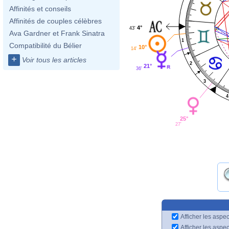
Affinités et conseils
Affinités de couples célèbres
4°
43'
Ava Gardner et Frank Sinatra
1
Compatibilité du Bélier
10°
14'
+
Voir tous les articles
2
21°
36'
3
4
25°
27'
Afficher les aspec
Afficher les aspe