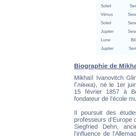
Soleil
Se
Vénus
Ses
Soleil
Ses
Jupiter
Ses
Lune
Bi
Jupiter
Sem
Biographie de Mikhai
Mikhaïl Ivanovitch Gl
Гли́нка), né le 1er j
15 février 1857 à Be
fondateur de l'école m
Il poursuit des étu
professeurs d'Europe 
Siegfried Dehn, anc
l'influence de l'Allema