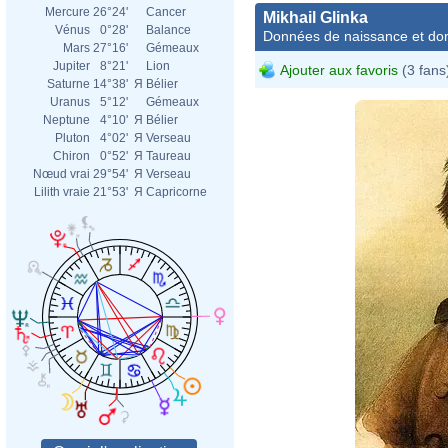
Mercure
26°24'
Cancer
Mikhail Glinka
Vénus
0°28'
Balance
Données de naissance et dom
Mars
27°16'
Gémeaux
Jupiter
8°21'
Lion
Ajouter aux favoris
(3 fans
Saturne
14°38'
Я
Bélier
Uranus
5°12'
Gémeaux
Neptune
4°10'
Я
Bélier
Pluton
4°02'
Я
Verseau
Chiron
0°52'
Я
Taureau
Nœud vrai
29°54'
Я
Verseau
Lilith vraie
21°53'
Я
Capricorne
Karl 