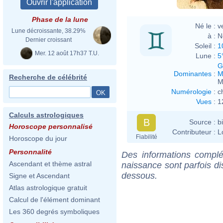
Phase de la lune
Né le :
v
Lune décroissante, 38.29%
à :
N
Dernier croissant
Soleil :
1
Mer. 12 août 17h37 T.U.
Lune :
5
G
Dominantes
:
M
Recherche de célébrité
M
Numérologie
:
c
Vues
:
1
Calculs astrologiques
B
Source :
b
Horoscope personnalisé
Contributeur :
L
Fiabilité
Horoscope du jour
Personnalité
Des informations complé
Ascendant et thème astral
naissance sont parfois di
dessous.
Signe et Ascendant
Atlas astrologique gratuit
Calcul de l'élément dominant
Les 360 degrés symboliques