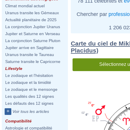
78 111 célébrités et
év
Climat mondial actuel
Uranus transite les Gémeaux
Chercher par
professi
Actualité planétaire de 2025
La conjonction Jupiter Uranus
1 206 0
Jupiter et Saturne en Verseau
La conjonction Saturne Pluton
Carte du ciel de Mik
Jupiter arrive en Sagittaire
Placidus)
Uranus transite le Taureau
Saturne transite le Capricorne
Sélectionnez u
Lifestyle
Le zodiaque et l'hésitation
Le zodiaque et la timidité
Le zodiaque et le mensonge
Les qualités des 12 signes
Les défauts des 12 signes
25'
0°
+
Voir tous les articles
02'
4°
Compatibilité
12
Astrologie et compatibilité