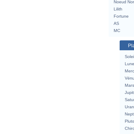
Noeud No
Lilith
Fortune
AS
MC
Pl
Solei
Lun
Merc
Vén
Mar
Jupit
Satu
Uran
Nept
Plut
Chir