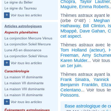
Chopra
,
Taylor Lautner
Le signe du Bélier
Maguire
,
Emma Roberts
.
Le signe du Taureau
+
Thèmes astraux ayant le
Voir tous les articles
(orbe 0°48') :
Meghan
Hathaway
,
Bill Clinton
,
I
Articles astrologiques
Mbappé
,
Dave Gahan
,
C
Aspects planétaires
cet aspect
.
La conjonction Mercure Vénus
La conjonction Soleil Mercure
Thèmes astraux avec le
Tom Holland (acteur)
,
H
Lune AS en dissonance
Freeman
,
Amy Schume
La conjonction Soleil Vénus
Karen Mulder
... Voir tou
+
Voir tous les articles
un 1er juin
.
Caractérologie
Thèmes astraux ayant la
La maison VI dominante
Frank Sinatra
,
Yannick
La maison VII dominante
Benjamin Franklin
,
Eliz
La maison VIII dominante
Celentano
... Voir tous l
Poissons
.
La maison IX dominante
+
Voir tous les articles
Base astrologique de cé
Évènements astrologiques