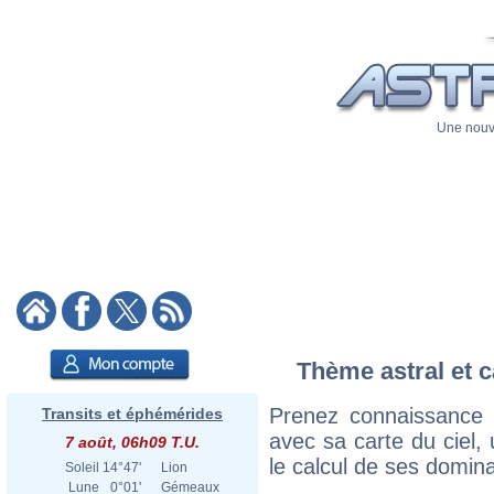
Une nouve
Thème astral et c
Prenez connaissance 
Transits et éphémérides
avec sa carte du ciel, 
7 août, 06h09 T.U.
le calcul de ses domina
Soleil
14°47'
Lion
Lune
0°01'
Gémeaux