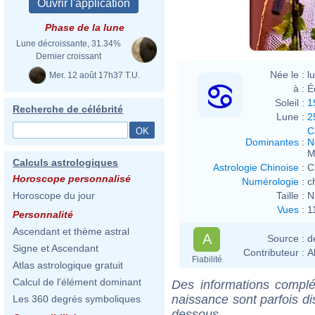
Phase de la lune
Lune décroissante, 31.34%
Dernier croissant
Née le :
l
Mer. 12 août 17h37 T.U.
à :
É
Soleil :
1
Recherche de célébrité
Lune :
2
C
Dominantes
:
N
M
Calculs astrologiques
Astrologie Chinoise
:
C
Horoscope personnalisé
Numérologie
:
c
Taille :
N
Horoscope du jour
Vues
:
1
Personnalité
Ascendant et thème astral
A
Source :
d
Signe et Ascendant
Contributeur :
A
Fiabilité
Atlas astrologique gratuit
Calcul de l'élément dominant
Des informations complé
naissance sont parfois di
Les 360 degrés symboliques
dessous.