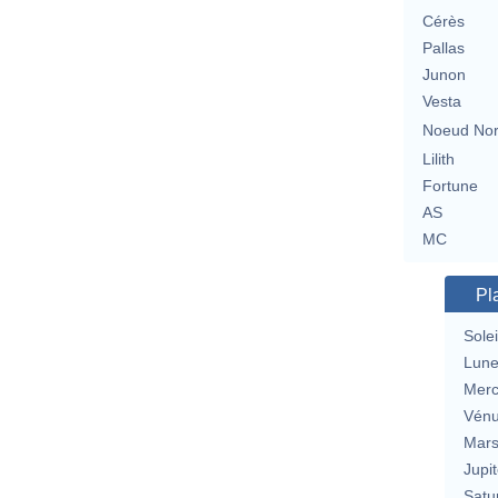
Cérès
Pallas
Junon
Vesta
Noeud No
Lilith
Fortune
AS
MC
Pl
Solei
Lun
Merc
Vén
Mar
Jupit
Satu