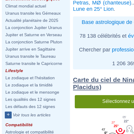
Petras
,
MØ (chanteuse)
.
Climat mondial actuel
Lune en 25° Lion
.
Uranus transite les Gémeaux
Actualité planétaire de 2025
Base astrologique de 
La conjonction Jupiter Uranus
Jupiter et Saturne en Verseau
78 138 célébrités et
év
La conjonction Saturne Pluton
Chercher par
professi
Jupiter arrive en Sagittaire
Uranus transite le Taureau
1 206 3
Saturne transite le Capricorne
Lifestyle
Le zodiaque et l'hésitation
Carte du ciel de Nin
Le zodiaque et la timidité
Placidus)
Le zodiaque et le mensonge
Les qualités des 12 signes
Sélectionnez u
Les défauts des 12 signes
+
Voir tous les articles
05'
22°
27'
Compatibilité
25°
43'
Astrologie et compatibilité
0°