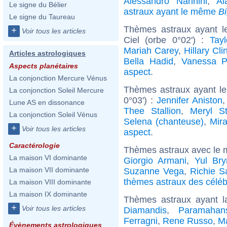
Alessandro Nannini
,
Al
Le signe du Bélier
astraux ayant le même
B
Le signe du Taureau
Thèmes astraux ayant l
+
Voir tous les articles
Ciel (orbe 0°02') :
Tayl
Mariah Carey
,
Hillary Cli
Articles astrologiques
Bella Hadid
,
Vanessa P
Aspects planétaires
aspect
.
La conjonction Mercure Vénus
Thèmes astraux ayant le
La conjonction Soleil Mercure
0°03') :
Jennifer Aniston
Lune AS en dissonance
Thee Stallion
,
Meryl St
La conjonction Soleil Vénus
Selena (chanteuse)
,
Mir
+
Voir tous les articles
aspect
.
Caractérologie
Thèmes astraux avec le 
La maison VI dominante
Giorgio Armani
,
Yul Bry
La maison VII dominante
Suzanne Vega
,
Richie 
thèmes astraux des célébr
La maison VIII dominante
La maison IX dominante
Thèmes astraux ayant l
+
Voir tous les articles
Diamandis
,
Paramahan
Ferragni
,
Rene Russo
,
Ma
Évènements astrologiques