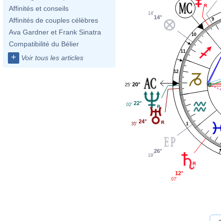
Affinités et conseils
14'
14°
Affinités de couples célèbres
9
Ava Gardner et Frank Sinatra
10
Compatibilité du Bélier
11
+
Voir tous les articles
12
20°
25'
22°
02'
24°
1
35'
26°
19'
12°
07'