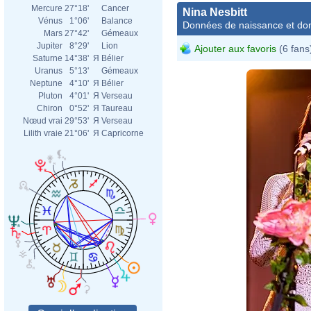
Mercure
27°18'
Cancer
Nina Nesbitt
Vénus
1°06'
Balance
Données de naissance et dom
Mars
27°42'
Gémeaux
Jupiter
8°29'
Lion
Ajouter aux favoris
(6 fans
Saturne
14°38'
Я
Bélier
Uranus
5°13'
Gémeaux
Neptune
4°10'
Я
Bélier
Pluton
4°01'
Я
Verseau
Chiron
0°52'
Я
Taureau
Nœud vrai
29°53'
Я
Verseau
Lilith vraie
21°06'
Я
Capricorne