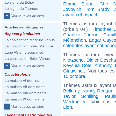
Le signe du Bélier
Emma Stone
,
Che G
Le signe du Taureau
Jovovich
,
Tom Brady
,
ayant cet aspect
.
+
Voir tous les articles
Thèmes astraux ayant 
Articles astrologiques
(orbe 1°04') :
Timothée 
Aspects planétaires
Charlize Theron
,
Camil
Mélenchon
,
Edgar Cayc
La conjonction Mercure Vénus
célébrités ayant cet aspe
La conjonction Soleil Mercure
Lune AS en dissonance
Thèmes astraux ave
La conjonction Soleil Vénus
Nietzsche
,
Didier Desch
Keyshia Cole
,
Anthony 
+
Voir tous les articles
Ginuwine
... Voir tous le
Caractérologie
15 octobre
.
La maison VI dominante
Thèmes astraux ayant l
La maison VII dominante
Bellamy
,
Nancy Reagan
La maison VIII dominante
Taylor Schilling
,
Paul
La maison IX dominante
Wertmüller
... Voir tous 
+
Voir tous les articles
Lion
.
Évènements astrologiques