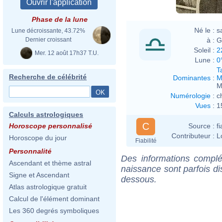
Phase de la lune
Né le :
s
Lune décroissante, 43.72%
à :
G
Dernier croissant
Soleil :
2
Mer. 12 août 17h37 T.U.
Lune :
0
T
Recherche de célébrité
Dominantes
:
M
M
Numérologie
:
c
Vues
:
1
Calculs astrologiques
C
Source :
f
Horoscope personnalisé
Contributeur :
L
Horoscope du jour
Fiabilité
Personnalité
Des informations complé
Ascendant et thème astral
naissance sont parfois di
Signe et Ascendant
dessous.
Atlas astrologique gratuit
Calcul de l'élément dominant
Les 360 degrés symboliques