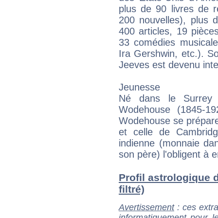
plus de 90 livres de 
200 nouvelles), plus 
400 articles, 19 pièc
33 comédies musicale
Ira Gershwin, etc.). 
Jeeves est devenu inte
Jeunesse
Né dans le Surrey 
Wodehouse (1845-1929)
Wodehouse se prépare à
et celle de Cambrid
indienne (monnaie dan
son père) l'obligent à e
Profil astrologique 
filtré)
Avertissement
: ces extra
informatiquement pour le