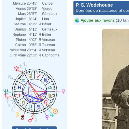
Mercure
25°45'
Cancer
P. G. Wodehouse
Vénus
29°58'
Vierge
Données de naissance et dom
Mars
26°57'
Gémeaux
Jupiter
8°14'
Lion
Ajouter aux favoris
(10 fan
Saturne
14°39'
Я
Bélier
Uranus
5°11'
Gémeaux
Neptune
4°11'
Я
Bélier
Pluton
4°02'
Я
Verseau
Chiron
0°52'
Я
Taureau
Nœud vrai
29°54'
Я
Verseau
Lilith vraie
22°13'
Я
Capricorne