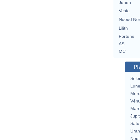
Junon
Vesta
Noeud No
Lilith
Fortune
AS
MC
Pl
Solei
Lun
Merc
Vén
Mar
Jupit
Satu
Uran
Nept