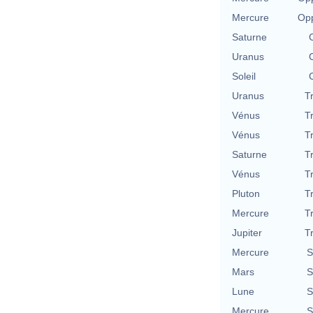
Mercure
Opp
Saturne
Uranus
Soleil
Uranus
T
Vénus
T
Vénus
T
Saturne
T
Vénus
T
Pluton
T
Mercure
T
Jupiter
T
Mercure
S
Mars
S
Lune
S
Mercure
S