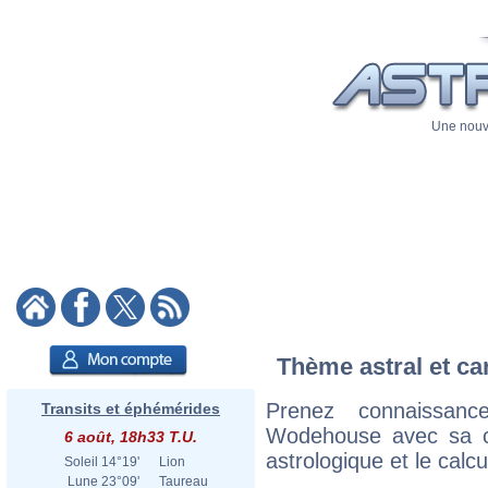
Une nouve
Thème astral et ca
Prenez connaissan
Transits et éphémérides
Wodehouse avec sa car
6 août, 18h33 T.U.
astrologique et le calc
Soleil
14°19'
Lion
Lune
23°09'
Taureau