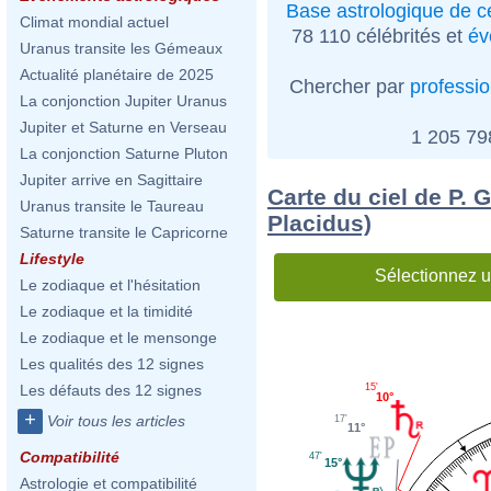
Base astrologique de cé
Climat mondial actuel
78 110 célébrités et
év
Uranus transite les Gémeaux
Actualité planétaire de 2025
Chercher par
professi
La conjonction Jupiter Uranus
Jupiter et Saturne en Verseau
1 205 7
La conjonction Saturne Pluton
Jupiter arrive en Sagittaire
Carte du ciel de P.
Uranus transite le Taureau
Placidus)
Saturne transite le Capricorne
Lifestyle
Sélectionnez u
Le zodiaque et l'hésitation
Le zodiaque et la timidité
Le zodiaque et le mensonge
Les qualités des 12 signes
15'
Les défauts des 12 signes
10°
+
Voir tous les articles
17'
11°
Compatibilité
47'
15°
Astrologie et compatibilité