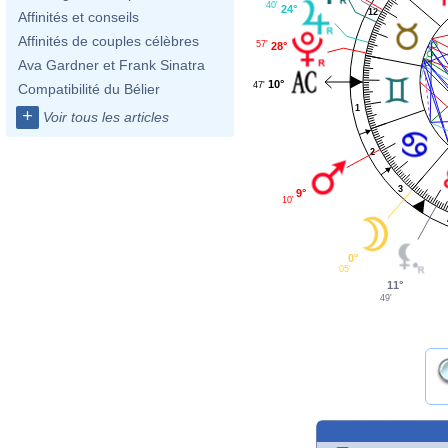
40'
24°
12
Affinités et conseils
Affinités de couples célèbres
57'
28°
Ava Gardner et Frank Sinatra
10°
47'
Compatibilité du Bélier
1
+
Voir tous les articles
2
3
9°
10'
0°
05'
11°
49'