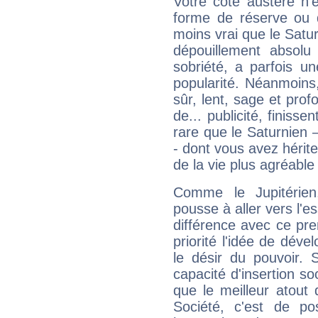
Votre côté austère n'
forme de réserve ou d
moins vrai que le Satur
dépouillement absolu 
sobriété, a parfois u
popularité. Néanmoins, l
sûr, lent, sage et pro
de... publicité, finisse
rare que le Saturnien 
- dont vous avez hérite
de la vie plus agréable
Comme le Jupitérien
pousse à aller vers l'es
différence avec ce pr
priorité l'idée de déve
le désir du pouvoir. 
capacité d'insertion soc
que le meilleur atout q
Société, c'est de p