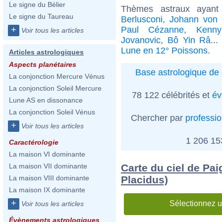
Le signe du Bélier
Thèmes astraux ayan
Le signe du Taureau
Berlusconi
,
Johann von
Paul Cézanne
,
Kenn
+
Voir tous les articles
Jovanovic
,
Bô Yin Râ
..
Lune en 12° Poissons
.
Articles astrologiques
Aspects planétaires
Base astrologique de 
La conjonction Mercure Vénus
La conjonction Soleil Mercure
78 122 célébrités et
év
Lune AS en dissonance
La conjonction Soleil Vénus
Chercher par
professi
+
Voir tous les articles
1 206 1
Caractérologie
La maison VI dominante
Carte du ciel de Pa
La maison VII dominante
Placidus)
La maison VIII dominante
La maison IX dominante
+
Sélectionnez u
Voir tous les articles
Évènements astrologiques