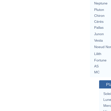
Neptune
Pluton
Chiron
Cérès
Pallas
Junon
Vesta
Noeud No
Lilith
Fortune
AS
MC
Pl
Solei
Lun
Merc