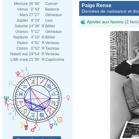
Mercure
26°46'
Cancer
Paige Rense
Vénus
0°43'
Balance
Données de naissance et dom
Mars
27°27'
Gémeaux
Jupiter
8°24'
Lion
Ajouter aux favoris
(2 fans
Saturne
14°38'
Я
Bélier
Uranus
5°12'
Gémeaux
Neptune
4°10'
Я
Bélier
Pluton
4°01'
Я
Verseau
Chiron
0°52'
Я
Taureau
Nœud vrai
29°54'
Я
Verseau
Lilith vraie
21°36'
Я
Capricorne