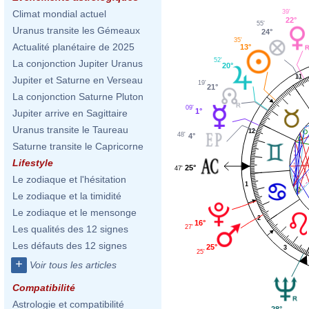
39'
Climat mondial actuel
22°
55'
Uranus transite les Gémeaux
24°
35'
Actualité planétaire de 2025
13°
52'
La conjonction Jupiter Uranus
20°
11
Jupiter et Saturne en Verseau
19'
21°
La conjonction Saturne Pluton
09'
1°
Jupiter arrive en Sagittaire
Uranus transite le Taureau
12
48'
4°
Saturne transite le Capricorne
Lifestyle
25°
47'
Le zodiaque et l'hésitation
1
Le zodiaque et la timidité
Le zodiaque et le mensonge
2
16°
27'
Les qualités des 12 signes
Les défauts des 12 signes
25°
3
25'
+
Voir tous les articles
Compatibilité
Astrologie et compatibilité
28°