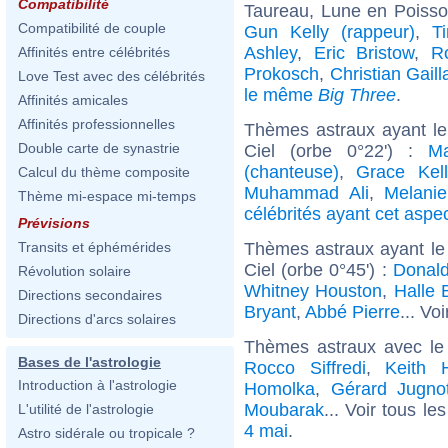
Compatibilité
Taureau, Lune en Poiss
Compatibilité de couple
Gun Kelly (rappeur)
,
T
Ashley
,
Eric Bristow
,
R
Affinités entre célébrités
Prokosch
,
Christian Gaill
Love Test avec des célébrités
le même
Big Three
.
Affinités amicales
Affinités professionnelles
Thèmes astraux ayant le
Double carte de synastrie
Ciel (orbe 0°22') :
M
(chanteuse)
,
Grace Kell
Calcul du thème composite
Muhammad Ali
,
Melanie
Thème mi-espace mi-temps
célébrités ayant cet aspe
Prévisions
Thèmes astraux ayant le
Transits et éphémérides
Ciel (orbe 0°45') :
Donal
Révolution solaire
Whitney Houston
,
Halle 
Directions secondaires
Bryant
,
Abbé Pierre
... Vo
Directions d'arcs solaires
Thèmes astraux avec le
Bases de l'astrologie
Rocco Siffredi
,
Keith 
Introduction à l'astrologie
Homolka
,
Gérard Jugno
Moubarak
... Voir tous le
L'utilité de l'astrologie
4 mai
.
Astro sidérale ou tropicale ?