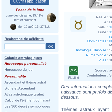
Phase de la lune
Lune décroissante, 35.41%
Née le :
s
Dernier croissant
à :
D
Mer. 12 août 17h37 T.U.
Soleil :
1
Lune :
1
G
Recherche de célébrité
Dominantes
:
N
M
Astrologie Chinoise
:
S
Numérologie
:
c
Calculs astrologiques
Vues
:
1
Horoscope personnalisé
Horoscope du jour
AA
Source :
a
Contributeur :
S
Personnalité
Fiabilité
Ascendant et thème astral
Des informations complé
Signe et Ascendant
naissance sont parfois di
Atlas astrologique gratuit
dessous.
Calcul de l'élément dominant
Les 360 degrés symboliques
Thèmes astraux ayant