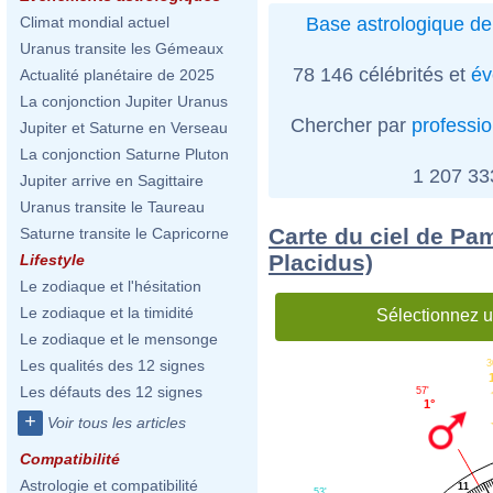
Base astrologique de
Climat mondial actuel
Uranus transite les Gémeaux
78 146 célébrités et
év
Actualité planétaire de 2025
La conjonction Jupiter Uranus
Chercher par
professi
Jupiter et Saturne en Verseau
La conjonction Saturne Pluton
1 207 3
Jupiter arrive en Sagittaire
Uranus transite le Taureau
Carte du ciel de Pa
Saturne transite le Capricorne
Placidus)
Lifestyle
Le zodiaque et l'hésitation
Le zodiaque et la timidité
Sélectionnez u
Le zodiaque et le mensonge
Les qualités des 12 signes
3
Les défauts des 12 signes
57'
1°
+
Voir tous les articles
Compatibilité
Astrologie et compatibilité
11
53'