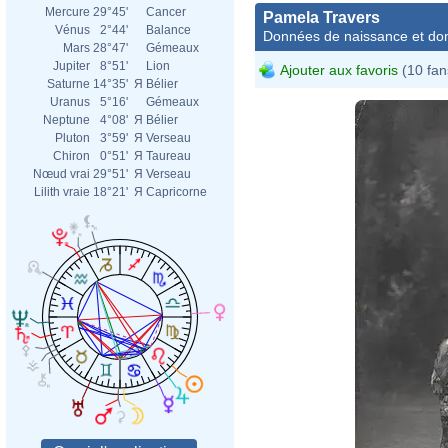
Mercure
29°45'
Cancer
Pamela Travers
Vénus
2°44'
Balance
Données de naissance et dom
Mars
28°47'
Gémeaux
Jupiter
8°51'
Lion
Ajouter aux favoris
(10 fan
Saturne
14°35'
Я
Bélier
Uranus
5°16'
Gémeaux
Neptune
4°08'
Я
Bélier
Pluton
3°59'
Я
Verseau
Chiron
0°51'
Я
Taureau
Nœud vrai
29°51'
Я
Verseau
Lilith vraie
18°21'
Я
Capricorne