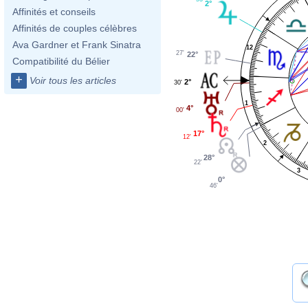
2°
Affinités et conseils
Affinités de couples célèbres
Ava Gardner et Frank Sinatra
12
27'
22°
Compatibilité du Bélier
+
Voir tous les articles
2°
30'
1
4°
00'
17°
12'
2
28°
22'
3
0°
46'