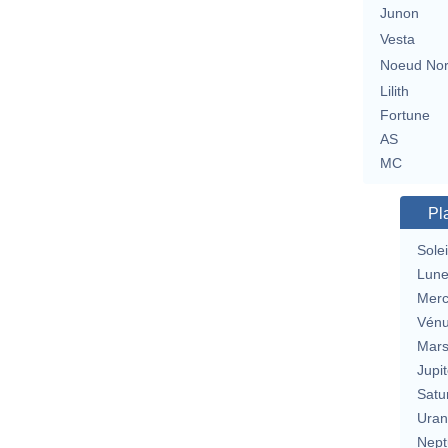
Junon
Vesta
Noeud No
Lilith
Fortune
AS
MC
Pl
Solei
Lun
Merc
Vén
Mar
Jupit
Satu
Uran
Nept