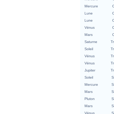
Mercure
C
Lune
C
Lune
C
Vénus
C
Mars
C
Saturne
T
Soleil
T
Vénus
T
Vénus
T
Jupiter
T
Soleil
S
Mercure
S
Mars
S
Pluton
S
Mars
S
Vénus
S