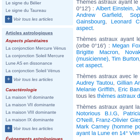
Thèmes astraux ayant le 
Le signe du Bélier
0°12') :
Albert Einstein
,
J
Le signe du Taureau
Andrew Garfield
,
Sop
+
Voir tous les articles
Gainsbourg
,
Leonard C
aspect
.
Articles astrologiques
Thèmes astraux ayant le
Aspects planétaires
(orbe 0°16') :
Megan Fo
La conjonction Mercure Vénus
Brigitte Macron
,
Nova
La conjonction Soleil Mercure
(musicienne)
,
Tim Burton
Lune AS en dissonance
cet aspect
.
La conjonction Soleil Vénus
Thèmes astraux avec le
+
Voir tous les articles
Audrey Tautou
,
Gillian 
Melanie Griffith
,
Eric Ban
Caractérologie
tous les
thèmes astraux d
La maison VI dominante
La maison VII dominante
Thèmes astraux ayant la
La maison VIII dominante
Notorious B.I.G
,
Patric
O'Neill
,
Franz-Olivier Gie
La maison IX dominante
Mark Carney (homme pol
+
Voir tous les articles
ayant la Lune en 14° Vie
Évènements astrologiques