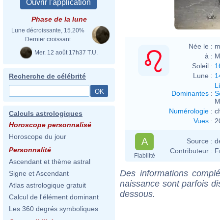
Phase de la lune
Lune décroissante, 15.20%
Dernier croissant
Née le :
m
Mer. 12 août 17h37 T.U.
à :
M
Soleil :
1
Lune :
1
Recherche de célébrité
L
Dominantes
:
S
M
Numérologie
:
c
Calculs astrologiques
Vues
:
2
Horoscope personnalisé
Horoscope du jour
A
Source :
d
Personnalité
Contributeur :
F
Fiabilité
Ascendant et thème astral
Des informations complé
Signe et Ascendant
naissance sont parfois di
Atlas astrologique gratuit
dessous.
Calcul de l'élément dominant
Les 360 degrés symboliques