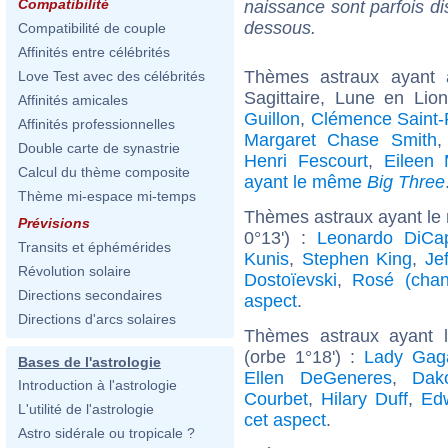
Compatibilité
naissance sont parfois di
dessous.
Compatibilité de couple
Affinités entre célébrités
Thèmes astraux ayant
Love Test avec des célébrités
Sagittaire, Lune en Li
Affinités amicales
Guillon
,
Clémence Saint-
Affinités professionnelles
Margaret Chase Smith
Double carte de synastrie
Henri Fescourt
,
Eileen 
Calcul du thème composite
ayant le même
Big Three
Thème mi-espace mi-temps
Thèmes astraux ayant le 
Prévisions
0°13') :
Leonardo DiCap
Transits et éphémérides
Kunis
,
Stephen King
,
Je
Révolution solaire
Dostoïevski
,
Rosé (chan
Directions secondaires
aspect
.
Directions d'arcs solaires
Thèmes astraux ayant 
(orbe 1°18') :
Lady Gag
Bases de l'astrologie
Ellen DeGeneres
,
Dak
Introduction à l'astrologie
Courbet
,
Hilary Duff
,
Ed
L'utilité de l'astrologie
cet aspect
.
Astro sidérale ou tropicale ?