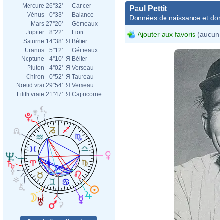
Mercure
26°32'
Cancer
Paul Pettit
Vénus
0°33'
Balance
Données de naissance et dom
Mars
27°20'
Gémeaux
Jupiter
8°22'
Lion
Ajouter aux favoris
(aucun 
Saturne
14°38'
Я
Bélier
Uranus
5°12'
Gémeaux
Neptune
4°10'
Я
Bélier
Pluton
4°02'
Я
Verseau
Chiron
0°52'
Я
Taureau
Nœud vrai
29°54'
Я
Verseau
Lilith vraie
21°47'
Я
Capricorne