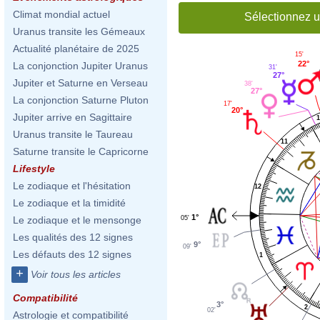
Climat mondial actuel
Sélectionnez u
Uranus transite les Gémeaux
Actualité planétaire de 2025
15'
22°
La conjonction Jupiter Uranus
31'
27°
Jupiter et Saturne en Verseau
38'
27°
La conjonction Saturne Pluton
17'
20°
Jupiter arrive en Sagittaire
1
Uranus transite le Taureau
11
Saturne transite le Capricorne
Lifestyle
Le zodiaque et l'hésitation
12
Le zodiaque et la timidité
1°
05'
Le zodiaque et le mensonge
Les qualités des 12 signes
9°
09'
Les défauts des 12 signes
1
+
Voir tous les articles
Compatibilité
3°
2
02'
Astrologie et compatibilité