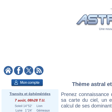
Une nouve
Thème astral et 
Prenez connaissance d
Transits et éphémérides
sa carte du ciel, un ex
7 août, 08h28 T.U.
calcul de ses dominant
Soleil
14°52'
Lion
Lune
1°24'
Gémeaux