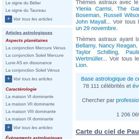
Thèmes astraux avec le
Le signe du Bélier
Ylenia Carrisi
,
The Gam
Le signe du Taureau
Boseman
,
Russell Wilso
+
Voir tous les articles
John Mayall
... Voir tous
un 29 novembre
.
Articles astrologiques
Thèmes astraux ayant l
Aspects planétaires
Bellamy
,
Nancy Reagan
La conjonction Mercure Vénus
Taylor Schilling
,
Paul
La conjonction Soleil Mercure
Wertmüller
... Voir tous 
Lune AS en dissonance
Lion
.
La conjonction Soleil Vénus
+
Base astrologique de cé
Voir tous les articles
78 111 célébrités et
év
Caractérologie
La maison VI dominante
Chercher par
professi
La maison VII dominante
La maison VIII dominante
1 206 0
La maison IX dominante
+
Voir tous les articles
Carte du ciel de Pau
Évènements astrologiques