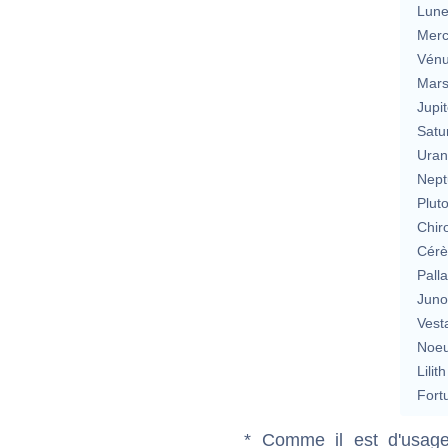
Lun
Merc
Vén
Mar
Jupit
Satu
Uran
Nept
Plut
Chir
Cérè
Pall
Jun
Vest
Noeu
Lilith
Fort
* Comme il est d'usage