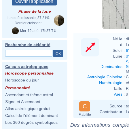
Phase de la lune
Lune décroissante, 37.21%
Dernier croissant
Mer. 12 août 17h37 T.U.
Né le :
d
à :
L
Recherche de célébrité
Soleil :
6
Lune :
0
S
Dominantes
:
S
Calculs astrologiques
M
Horoscope personnalisé
Astrologie Chinoise
:
C
Horoscope du jour
Numérologie
:
c
Personnalité
Taille :
P
Vues
:
9
Ascendant et thème astral
Signe et Ascendant
C
Source :
s
Atlas astrologique gratuit
Contributeur :
L
Fiabilité
Calcul de l'élément dominant
Les 360 degrés symboliques
Des informations complé