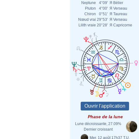
Neptune
4°09'
Я
Bélier
Pluton
4°00'
Я
Verseau
Chiron
0°51'
Я
Taureau
Nœud vrai
29°53'
Я
Verseau
Lilith vraie
20°28'
Я
Capricorne
Phase de la lune
Lune décroissante, 27.09%
Dernier croissant
Mer. 12 août 17h37 T.U.