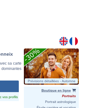
onneix
vec sa carte
es dominantes
Prévisions détaillées - Automne
Boutique en ligne
Portraits
c vos profils
Portrait astrologique
Étude carrière et vocation