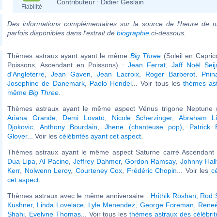
Contributeur :
Didier Geslain
Fiabilité
Des informations complémentaires sur la source de l'heure de n
parfois disponibles dans l'extrait de
biographie
ci-dessous.
Thèmes astraux ayant ayant le même
Big Three
(Soleil en Capri
Poissons, Ascendant en Poissons) :
Jean Ferrat
,
Jaff Noël Seij
d'Angleterre
,
Jean Gaven
,
Jean Lacroix
,
Roger Barberot
,
Pnin
Josephine de Danemark
,
Paolo Hendel
... Voir tous les
thèmes ast
même
Big Three
.
Thèmes astraux ayant le même aspect Vénus trigone Neptune (
Ariana Grande
,
Demi Lovato
,
Nicole Scherzinger
,
Abraham Li
Djokovic
,
Anthony Bourdain
,
Jhene (chanteuse pop)
,
Patrick 
Glover
... Voir les
célébrités ayant cet aspect
.
Thèmes astraux ayant le même aspect Saturne carré Ascendant (
Dua Lipa
,
Al Pacino
,
Jeffrey Dahmer
,
Gordon Ramsay
,
Johnny Hal
Kerr
,
Nolwenn Leroy
,
Courteney Cox
,
Frédéric Chopin
... Voir les
c
cet aspect
.
Thèmes astraux avec le même anniversaire :
Hrithik Roshan
,
Rod 
Kushner
,
Linda Lovelace
,
Lyle Menendez
,
George Foreman
,
Rene
Shahi
,
Evelyne Thomas
... Voir tous les
thèmes astraux des célébri