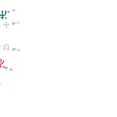
03'
2°
13'
20°
25°
28'
6°
28'
7'