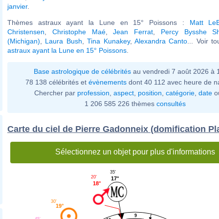
janvier
.
Thèmes astraux ayant la Lune en 15° Poissons :
Matt LeB
Christensen
,
Christophe Maé
,
Jean Ferrat
,
Percy Bysshe Sh
(Michigan)
,
Laura Bush
,
Tina Kunakey
,
Alexandra Canto
... Voir t
astraux ayant la Lune en 15° Poissons
.
Base astrologique de célébrités
au vendredi 7 août 2026 à
78 138 célébrités et
évènements
dont 40 112 avec heure de n
Chercher par
profession
,
aspect
,
position
,
catégorie
,
date
o
1 206 585 226 thèmes
consultés
Carte du ciel de Pierre Gadonneix (domification Pl
Sélectionnez un objet pour plus d'informations
35'
20'
17°
18°
30'
19°
9
45'