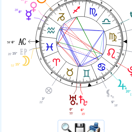
10
2°
8
11
29'
8°
7
12
6°
59'
15°
20'
6
1
15°
53'
5
2
4
3
20°
1
3°
5°
22'
16'
0°
6°
55'
15'