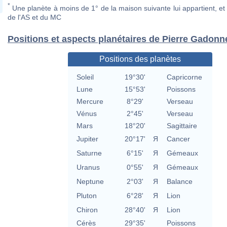
*
Une planète à moins de 1° de la maison suivante lui appartient, et 
de l'AS et du MC
Positions et aspects planétaires de Pierre Gadonn
Positions des planètes
Soleil
19°30'
Capricorne
Lune
15°53'
Poissons
Mercure
8°29'
Verseau
Vénus
2°45'
Verseau
Mars
18°20'
Sagittaire
Jupiter
20°17'
Я
Cancer
Saturne
6°15'
Я
Gémeaux
Uranus
0°55'
Я
Gémeaux
Neptune
2°03'
Я
Balance
Pluton
6°28'
Я
Lion
Chiron
28°40'
Я
Lion
Cérès
29°35'
Poissons