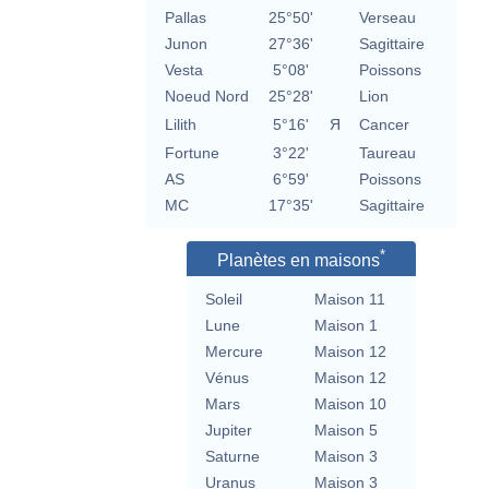
Pallas
25°50'
Verseau
Junon
27°36'
Sagittaire
Vesta
5°08'
Poissons
Noeud Nord
25°28'
Lion
Lilith
5°16'
Я
Cancer
Fortune
3°22'
Taureau
AS
6°59'
Poissons
MC
17°35'
Sagittaire
*
Planètes en maisons
Soleil
Maison 11
Lune
Maison 1
Mercure
Maison 12
Vénus
Maison 12
Mars
Maison 10
Jupiter
Maison 5
Saturne
Maison 3
Uranus
Maison 3