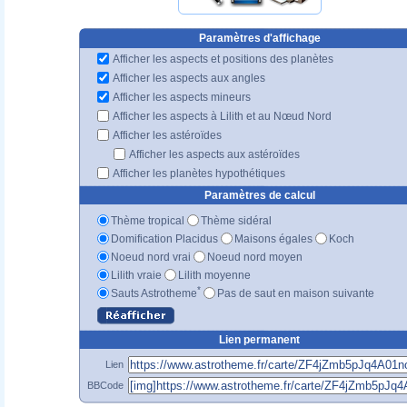
Paramètres d'affichage
Afficher les aspects et positions des planètes
Afficher les aspects aux angles
Afficher les aspects mineurs
Afficher les aspects à Lilith et au Nœud Nord
Afficher les astéroïdes
Afficher les aspects aux astéroïdes
Afficher les planètes hypothétiques
Paramètres de calcul
Thème tropical
Thème sidéral
Domification Placidus
Maisons égales
Koch
Noeud nord vrai
Noeud nord moyen
Lilith vraie
Lilith moyenne
*
Sauts Astrotheme
Pas de saut en maison suivante
Lien permanent
Lien
BBCode