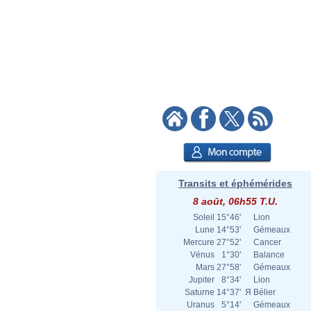
Transits et éphémérides
8 août, 06h55 T.U.
Soleil
15°46'
Lion
Lune
14°53'
Gémeaux
Mercure
27°52'
Cancer
Vénus
1°30'
Balance
Mars
27°58'
Gémeaux
Jupiter
8°34'
Lion
Saturne
14°37'
Я
Bélier
Uranus
5°14'
Gémeaux