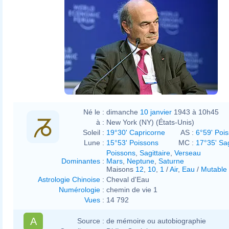
Né le :
dimanche
10 janvier
1943 à 10h45
à :
New York (NY) (États-Unis)
Soleil :
19°30' Capricorne
AS :
6°59' Poi
Lune :
15°53' Poissons
MC :
17°35' Sag
Poissons
,
Sagittaire
,
Verseau
Dominantes
:
Mars
,
Neptune
,
Saturne
Maisons
12
,
10
,
1
/
Air
,
Eau
/
Mutable
Astrologie Chinoise
:
Cheval d'Eau
Numérologie
:
chemin de vie 1
Vues
:
14 792
A
Source :
de mémoire ou autobiographie