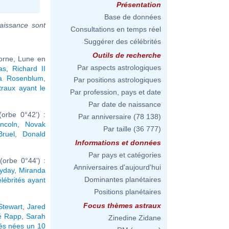
Présentation
Base de données
aissance sont
Consultations en temps réel
Suggérer des célébrités
Outils de recherche
corne, Lune en
Par aspects astrologiques
as
,
Richard II
a Rosenblum
,
Par positions astrologiques
raux ayant le
Par profession, pays et date
Par date de naissance
orbe 0°42') :
Par anniversaire
(78 138)
ncoln
,
Novak
Par taille
(36 777)
Bruel
,
Donald
Informations et données
Par pays et catégories
orbe 0°44') :
Anniversaires d'aujourd'hui
lyday
,
Miranda
Dominantes planétaires
élébrités ayant
Positions planétaires
Focus thèmes astraux
Stewart
,
Jared
é Rapp
,
Sarah
Zinedine Zidane
tés nées un 10