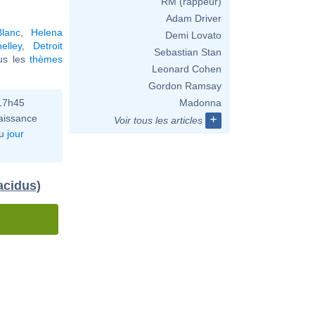
RM (rappeur)
Adam Driver
lanc
,
Helena
Demi Lovato
elley
,
Detroit
Sebastian Stan
ous les
thèmes
Leonard Cohen
Gordon Ramsay
 17h45
Madonna
aissance
+
Voir tous les articles
u
jour
acidus)