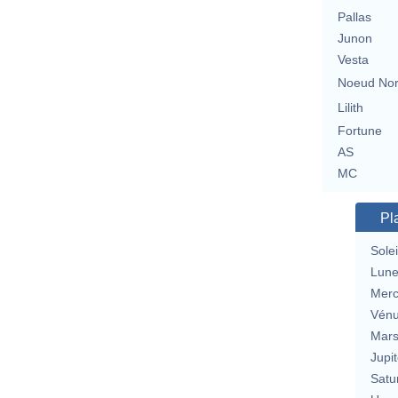
Pallas
Junon
Vesta
Noeud No
Lilith
Fortune
AS
MC
Pl
Solei
Lun
Merc
Vén
Mar
Jupit
Satu