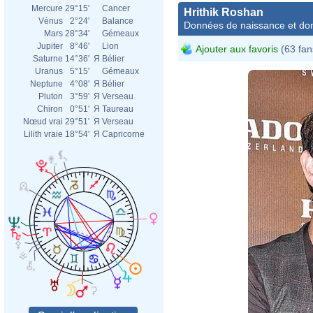
Mercure
29°15'
Cancer
Hrithik Roshan
Vénus
2°24'
Balance
Données de naissance et dom
Mars
28°34'
Gémeaux
Jupiter
8°46'
Lion
Ajouter aux favoris
(63 fan
Saturne
14°36'
Я
Bélier
Uranus
5°15'
Gémeaux
Neptune
4°08'
Я
Bélier
Pluton
3°59'
Я
Verseau
Chiron
0°51'
Я
Taureau
Nœud vrai
29°51'
Я
Verseau
Lilith vraie
18°54'
Я
Capricorne
Boll