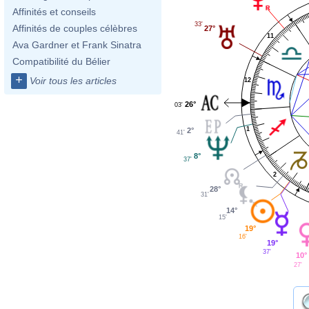
Affinités et conseils
33'
Affinités de couples célèbres
27°
11
Ava Gardner et Frank Sinatra
Compatibilité du Bélier
+
Voir tous les articles
12
26°
03'
1
2°
41'
8°
37'
2
28°
31'
14°
15'
19°
16'
19°
37'
10°
27'