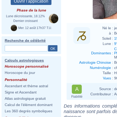
Phase de la lune
Lune décroissante, 18.12%
Dernier croissant
Né le :
j
Mer. 12 août 17h37 T.U.
à :
B
Soleil :
1
Recherche de célébrité
Lune :
9
C
Dominantes
:
P
M
Calculs astrologiques
Astrologie Chinoise
:
B
Horoscope personnalisé
Numérologie
:
c
Horoscope du jour
Taille :
H
Vues
:
9
Personnalité
Ascendant et thème astral
A
Source :
d
Signe et Ascendant
Contributeur :
A
Fiabilité
Atlas astrologique gratuit
Calcul de l'élément dominant
Des informations complé
naissance sont parfois di
Les 360 degrés symboliques
dessous.