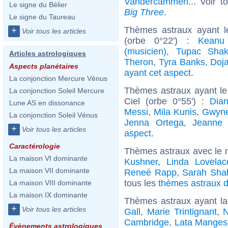
Vandercammen
... Voir 
Le signe du Bélier
Big Three
.
Le signe du Taureau
Thèmes astraux ayant 
+
Voir tous les articles
(orbe 0°22') :
Keanu
(musicien)
,
Tupac Shak
Articles astrologiques
Theron
,
Tyra Banks
,
Doj
Aspects planétaires
ayant cet aspect
.
La conjonction Mercure Vénus
Thèmes astraux ayant le
La conjonction Soleil Mercure
Ciel (orbe 0°55') :
Dia
Lune AS en dissonance
Messi
,
Mila Kunis
,
Gwyne
La conjonction Soleil Vénus
Jenna Ortega
,
Jeanne 
+
Voir tous les articles
aspect
.
Caractérologie
Thèmes astraux avec le 
La maison VI dominante
Kushner
,
Linda Lovelac
La maison VII dominante
Reneé Rapp
,
Sarah Sha
tous les
thèmes astraux d
La maison VIII dominante
La maison IX dominante
Thèmes astraux ayant la
+
Voir tous les articles
Gall
,
Marie Trintignant
,
N
Cambridge
,
Lata Manges
Évènements astrologiques