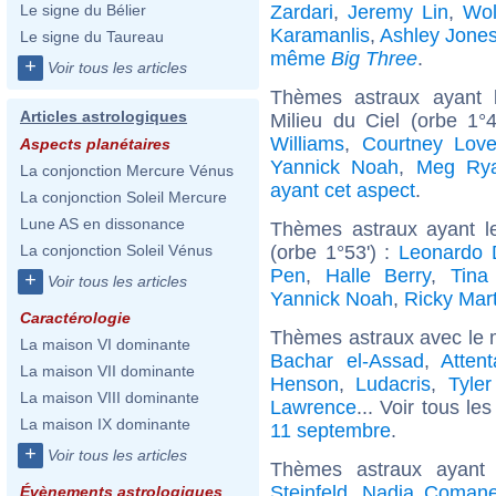
Zardari
,
Jeremy Lin
,
Wol
Le signe du Bélier
Karamanlis
,
Ashley Jone
Le signe du Taureau
même
Big Three
.
+
Voir tous les articles
Thèmes astraux ayant 
Articles astrologiques
Milieu du Ciel (orbe 1°
Williams
,
Courtney Lov
Aspects planétaires
Yannick Noah
,
Meg Ry
La conjonction Mercure Vénus
ayant cet aspect
.
La conjonction Soleil Mercure
Lune AS en dissonance
Thèmes astraux ayant l
(orbe 1°53') :
Leonardo 
La conjonction Soleil Vénus
Pen
,
Halle Berry
,
Tina
+
Voir tous les articles
Yannick Noah
,
Ricky Mart
Caractérologie
Thèmes astraux avec le 
La maison VI dominante
Bachar el-Assad
,
Atten
La maison VII dominante
Henson
,
Ludacris
,
Tyler
La maison VIII dominante
Lawrence
... Voir tous le
La maison IX dominante
11 septembre
.
+
Voir tous les articles
Thèmes astraux ayant
Steinfeld
,
Nadia Comane
Évènements astrologiques