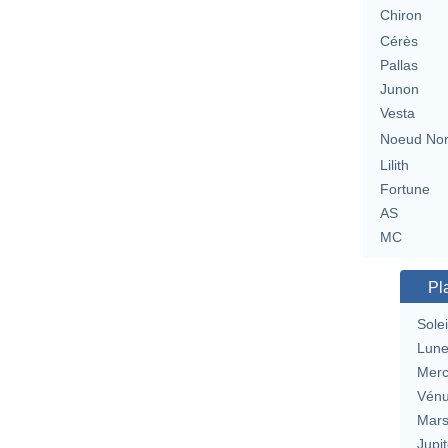
Chiron
Cérès
Pallas
Junon
Vesta
Noeud No
Lilith
Fortune
AS
MC
Pl
Solei
Lun
Merc
Vén
Mar
Jupit