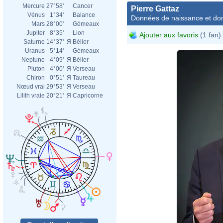
Mercure
27°58'
Cancer
Pierre Gattaz
Vénus
1°34'
Balance
Données de naissance et dom
Mars
28°00'
Gémeaux
Jupiter
8°35'
Lion
Ajouter aux favoris
(1 fan)
Saturne
14°37'
Я
Bélier
Uranus
5°14'
Gémeaux
Neptune
4°09'
Я
Bélier
Pluton
4°00'
Я
Verseau
Chiron
0°51'
Я
Taureau
Nœud vrai
29°53'
Я
Verseau
Lilith vraie
20°21'
Я
Capricorne