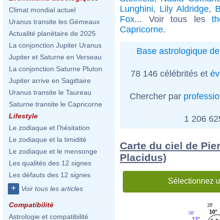
Lunghini
,
Lily Aldridge
,
B
Climat mondial actuel
Fox
... Voir tous les
t
Uranus transite les Gémeaux
Capricorne
.
Actualité planétaire de 2025
La conjonction Jupiter Uranus
Base astrologique de
Jupiter et Saturne en Verseau
La conjonction Saturne Pluton
78 146 célébrités et
év
Jupiter arrive en Sagittaire
Uranus transite le Taureau
Chercher par
professi
Saturne transite le Capricorne
Lifestyle
1 206 6
Le zodiaque et l'hésitation
Le zodiaque et la timidité
Carte du ciel de Pie
Le zodiaque et le mensonge
Placidus)
Les qualités des 12 signes
Les défauts des 12 signes
Sélectionnez u
+
Voir tous les articles
Compatibilité
28'
10°
08'
Astrologie et compatibilité
12°