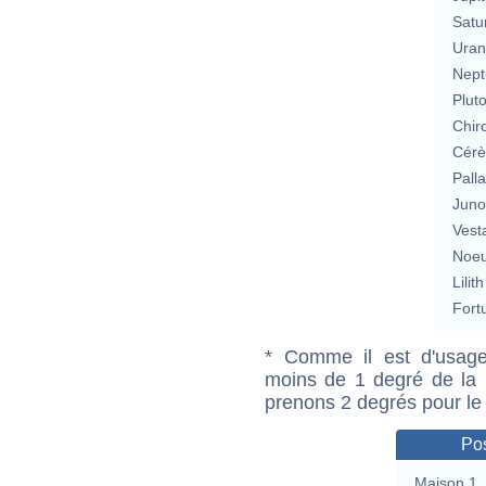
Satu
Uran
Nept
Plut
Chir
Cérè
Pall
Jun
Vest
Noeu
Lilith
Fort
* Comme il est d'usage
moins de 1 degré de la m
prenons 2 degrés pour le
Pos
Maison 1