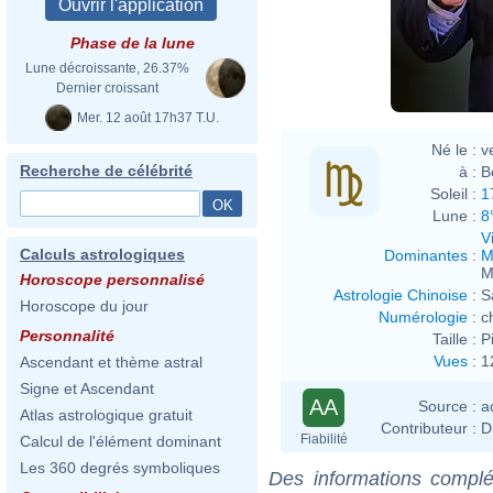
Phase de la lune
Lune décroissante, 26.37%
Dernier croissant
Mer. 12 août 17h37 T.U.
Né le :
v
Recherche de célébrité
à :
B
Soleil :
1
Lune :
8
V
Calculs astrologiques
Dominantes
:
M
M
Horoscope personnalisé
Astrologie Chinoise
:
S
Horoscope du jour
Numérologie
:
c
Personnalité
Taille :
P
Vues
:
1
Ascendant et thème astral
Signe et Ascendant
AA
Source :
a
Atlas astrologique gratuit
Contributeur :
D
Fiabilité
Calcul de l'élément dominant
Les 360 degrés symboliques
Des informations complé