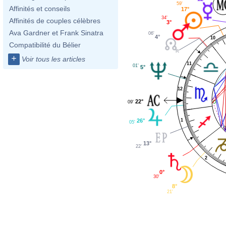
59'
Affinités et conseils
17°
34'
Affinités de couples célèbres
3°
Ava Gardner et Frank Sinatra
06'
4°
10
Compatibilité du Bélier
+
Voir tous les articles
11
01'
5°
12
22°
09'
26°
1
05'
13°
22'
2
0°
30'
8°
21'