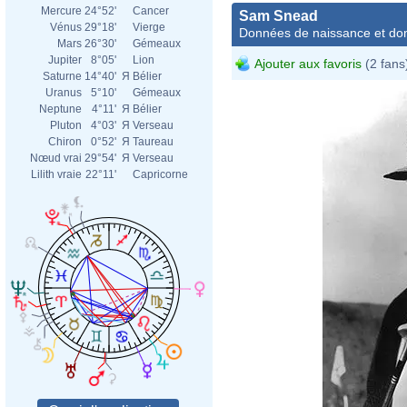
Mercure
24°52'
Cancer
Sam Snead
Vénus
29°18'
Vierge
Données de naissance et dom
Mars
26°30'
Gémeaux
Jupiter
8°05'
Lion
Ajouter aux favoris
(2 fans
Saturne
14°40'
Я
Bélier
Uranus
5°10'
Gémeaux
Neptune
4°11'
Я
Bélier
Pluton
4°03'
Я
Verseau
Chiron
0°52'
Я
Taureau
Nœud vrai
29°54'
Я
Verseau
Lilith vraie
22°11'
Capricorne