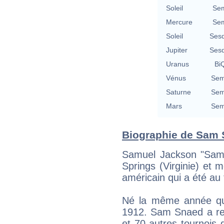
Soleil
Sem
Mercure
Sem
Soleil
Sesq
Jupiter
Sesq
Uranus
BiQ
Vénus
Sem
Saturne
Sem
Mars
Sem
Biographie de Sam S
Samuel Jackson "Sam
Springs (Virginie) et m
américain qui a été au 
Né la même année qu
1912. Sam Snaed a re
et 70 autres tournois