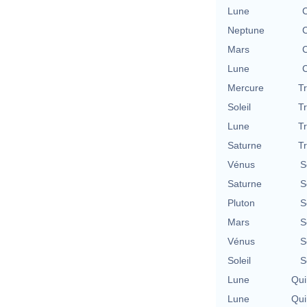
Lune
C
Neptune
C
Mars
C
Lune
C
Mercure
T
Soleil
T
Lune
T
Saturne
T
Vénus
S
Saturne
S
Pluton
S
Mars
S
Vénus
S
Soleil
S
Lune
Qui
Lune
Qui