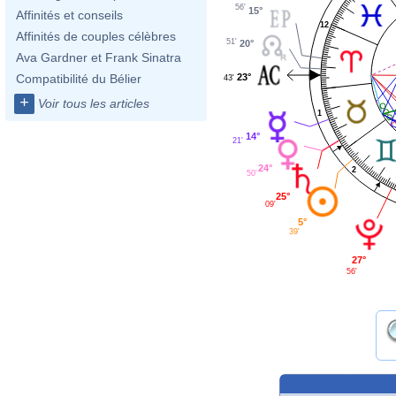
56'
15°
Affinités et conseils
12
Affinités de couples célèbres
51'
20°
Ava Gardner et Frank Sinatra
23°
Compatibilité du Bélier
43'
+
Voir tous les articles
1
14°
21'
24°
2
50'
25°
09'
5°
39'
27°
56'