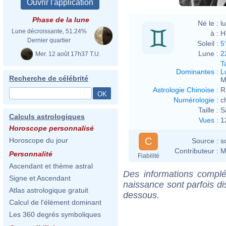
Phase de la lune
Né le :
l
Lune décroissante, 51.24%
à :
H
Dernier quartier
Soleil :
5
Lune :
2
Mer. 12 août 17h37 T.U.
T
Dominantes
:
L
Recherche de célébrité
M
Astrologie Chinoise
:
R
Numérologie
:
c
Taille :
S
Calculs astrologiques
Vues
:
1
Horoscope personnalisé
C
Horoscope du jour
Source :
s
Contributeur :
M
Personnalité
Fiabilité
Ascendant et thème astral
Des informations complé
Signe et Ascendant
naissance sont parfois di
Atlas astrologique gratuit
dessous.
Calcul de l'élément dominant
Les 360 degrés symboliques