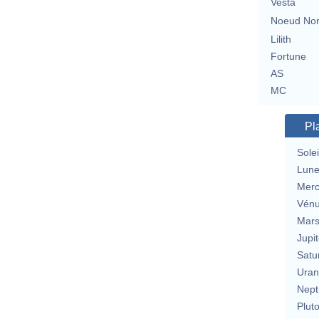
Vesta
Noeud No
Lilith
Fortune
AS
MC
Pl
Solei
Lun
Merc
Vén
Mar
Jupit
Satu
Uran
Nept
Plut