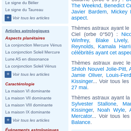
Le signe du Bélier
The Weeknd
,
Benedict C
Le signe du Taureau
Javier Bardem
,
Mickey 
+
aspect
.
Voir tous les articles
Thèmes astraux ayant le
Articles astrologiques
Ciel (orbe 0°50') :
Nic
Aspects planétaires
Winfrey
,
Blake Lively
La conjonction Mercure Vénus
Reynolds
,
Kamala Harri
célébrités ayant cet aspe
La conjonction Soleil Mercure
Lune AS en dissonance
Thèmes astraux avec l
La conjonction Soleil Vénus
Shiloh Nouvel Jolie-Pitt
,
+
Voir tous les articles
Jamie Oliver
,
Louis-Fer
Kissinger
... Voir tous les
Caractérologie
27 mai
.
La maison VI dominante
Thèmes astraux ayant la
La maison VII dominante
Sylvester Stallone
,
Ma
La maison VIII dominante
Kissinger
,
Noah Wyle
,
La maison IX dominante
Mercator
... Voir tous le
+
Voir tous les articles
Balance
.
Évènements astrologiques