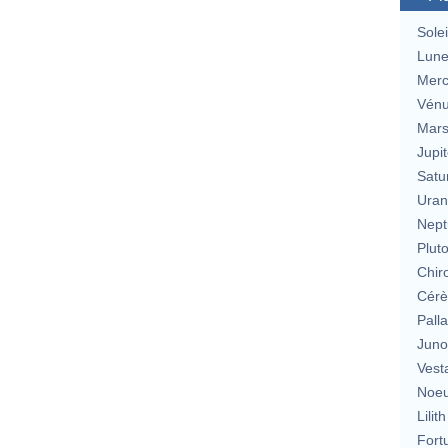
Solei
Lun
Merc
Vén
Mar
Jupit
Satu
Uran
Nept
Plut
Chir
Cérè
Pall
Jun
Vest
Noeu
Lilith
Fort