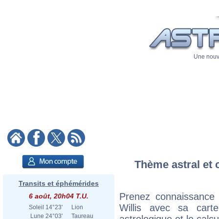
Une nouve
Thème astral et 
Transits et éphémérides
Prenez connaissance
6 août, 20h04 T.U.
Willis avec sa carte
Soleil
14°23'
Lion
Lune
24°03'
Taureau
astrologique et le calc