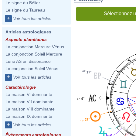
Le signe du Bélier
Le signe du Taureau
Sélectionnez u
+
Voir tous les articles
Articles astrologiques
Aspects planétaires
La conjonction Mercure Vénus
La conjonction Soleil Mercure
11
Lune AS en dissonance
La conjonction Soleil Vénus
41'
17°
+
Voir tous les articles
12
Caractérologie
La maison VI dominante
9°
47'
La maison VII dominante
1
La maison VIII dominante
La maison IX dominante
27°
2
15'
+
Voir tous les articles
3
Évènements astrologiques