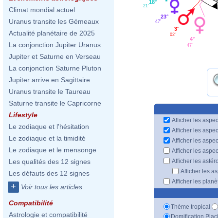
18°
21'
Climat mondial actuel
23°
Uranus transite les Gémeaux
47'
3°
Actualité planétaire de 2025
02'
4°
La conjonction Jupiter Uranus
47'
Jupiter et Saturne en Verseau
La conjonction Saturne Pluton
Jupiter arrive en Sagittaire
Uranus transite le Taureau
Saturne transite le Capricorne
Lifestyle
Afficher les aspec
Le zodiaque et l'hésitation
Afficher les aspe
Le zodiaque et la timidité
Afficher les aspe
Le zodiaque et le mensonge
Afficher les aspe
Afficher les astér
Les qualités des 12 signes
Afficher les a
Les défauts des 12 signes
Afficher les plan
+
Voir tous les articles
Compatibilité
Thème tropical
Astrologie et compatibilité
Domification Plac