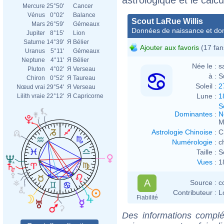
Mercure
25°50'
Cancer
Vénus
0°02'
Balance
Scout LaRue Willis
Mars
26°59'
Gémeaux
Données de naissance et dom
Jupiter
8°15'
Lion
Saturne
14°39'
Я
Bélier
Ajouter aux favoris
(17 fan
Uranus
5°11'
Gémeaux
Neptune
4°11'
Я
Bélier
Née le :
s
Pluton
4°02'
Я
Verseau
à :
S
Chiron
0°52'
Я
Taureau
Soleil :
2
Nœud vrai
29°54'
Я
Verseau
Lune :
1
Lilith vraie
22°12'
Я
Capricorne
S
Dominantes
:
N
M
Astrologie Chinoise
:
C
Numérologie
:
c
Taille :
S
Vues
:
1
A
Source :
c
Contributeur :
L
Fiabilité
Des informations complé