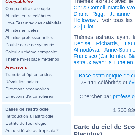
Thèmes astraux avec le
Compatibilité
Chris Cornell
,
Natalie W
Compatibilité de couple
Diana Rigg
,
Julianne
Affinités entre célébrités
Holloway
... Voir tous les
Love Test avec des célébrités
20 juillet
.
Affinités amicales
Thèmes astraux ayant 
Affinités professionnelles
Denise Richards
,
Lau
Double carte de synastrie
Almodóvar
,
Anne-Sophi
Calcul du thème composite
Francisco (Californie)
,
Bi
Thème mi-espace mi-temps
astraux ayant la Lune en
Prévisions
Transits et éphémérides
Base astrologique de cé
Révolution solaire
78 111 célébrités et
év
Directions secondaires
Chercher par
professi
Directions d'arcs solaires
Bases de l'astrologie
1 205 8
Introduction à l'astrologie
L'utilité de l'astrologie
Carte du ciel de Sco
Astro sidérale ou tropicale ?
Placidus)