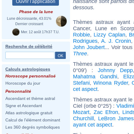
naissance sont parfois di
dessous.
Phase de la lune
Lune décroissante, 43.01%
Thèmes astraux ayant
Dernier croissant
Cancer, Lune en Scorp
Mer. 12 août 17h37 T.U.
Robbie
,
Lizzy Caplan
,
B
Rodrigues
,
A. J. Cronin
Recherche de célébrité
John Joubert
... Voir tou
Three
.
Thèmes astraux ayant le
Calculs astrologiques
0°09') :
Johnny Depp
Mahatma Gandhi
,
Eliz
Horoscope personnalisé
Stefani
,
Winona Ryder
,
C
Horoscope du jour
cet aspect
.
Personnalité
Ascendant et thème astral
Thèmes astraux ayant le
Ciel (orbe 0°25') :
Vladimi
Signe et Ascendant
Mozart
,
Zac Efron
,
Lind
Atlas astrologique gratuit
Churchill
,
LeBron James
Calcul de l'élément dominant
ayant cet aspect
.
Les 360 degrés symboliques