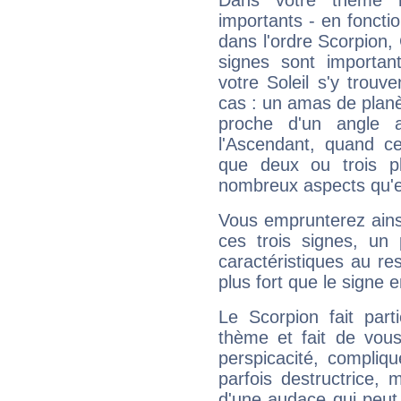
Dans votre thème na
importants - en fonctio
dans l'ordre Scorpion,
signes sont importa
votre Soleil s'y trouv
cas : un amas de planè
proche d'un angle 
l'Ascendant, quand c
que deux ou trois pl
nombreux aspects qu'el
Vous emprunterez ainsi
ces trois signes, u
caractéristiques au re
plus fort que le signe e
Le Scorpion fait par
thème et fait de vou
perspicacité, compliq
parfois destructrice, m
d'une audace qui peut q