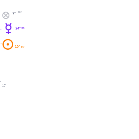
09'
7°
24°
55'
10°
15'
°
15'