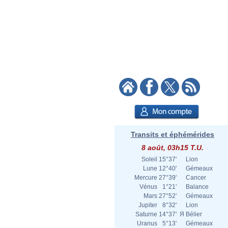
Transits et éphémérides
8 août, 03h15 T.U.
Soleil
15°37'
Lion
Lune
12°40'
Gémeaux
Mercure
27°39'
Cancer
Vénus
1°21'
Balance
Mars
27°52'
Gémeaux
Jupiter
8°32'
Lion
Saturne
14°37'
Я
Bélier
Uranus
5°13'
Gémeaux