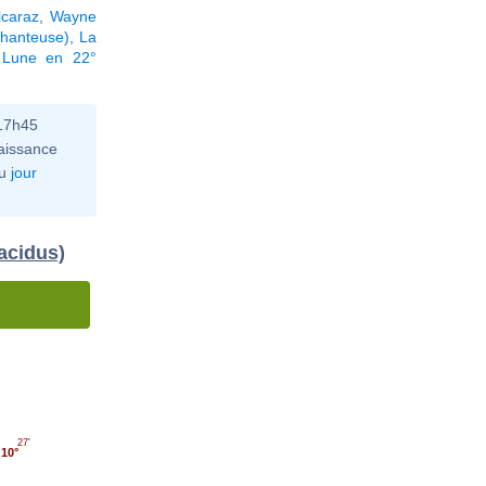
lcaraz
,
Wayne
chanteuse)
,
La
 Lune en 22°
 17h45
aissance
u
jour
lacidus)
'
27'
10°