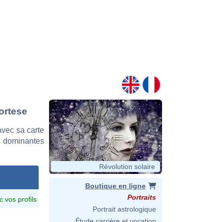
Cortese
vec sa carte
es dominantes
Révolution solaire
Boutique en ligne
Portraits
c vos profils
Portrait astrologique
Étude carrière et vocation