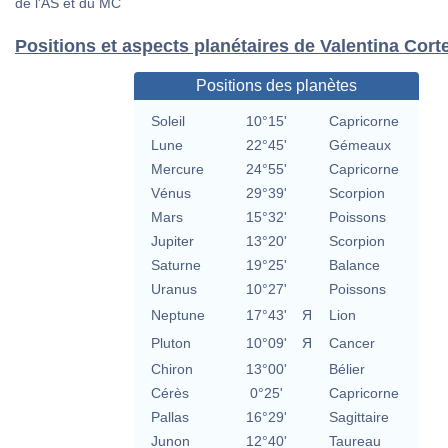
de l'AS et du MC
Positions et aspects planétaires de Valentina Cort
Positions des planètes
Soleil
10°15'
Capricorne
Lune
22°45'
Gémeaux
Mercure
24°55'
Capricorne
Vénus
29°39'
Scorpion
Mars
15°32'
Poissons
Jupiter
13°20'
Scorpion
Saturne
19°25'
Balance
Uranus
10°27'
Poissons
Neptune
17°43'
Я
Lion
Pluton
10°09'
Я
Cancer
Chiron
13°00'
Bélier
Cérès
0°25'
Capricorne
Pallas
16°29'
Sagittaire
Junon
12°40'
Taureau