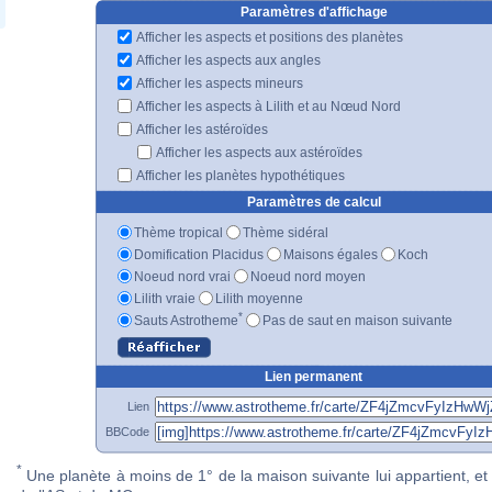
Paramètres d'affichage
Afficher les aspects et positions des planètes
Afficher les aspects aux angles
Afficher les aspects mineurs
Afficher les aspects à Lilith et au Nœud Nord
Afficher les astéroïdes
Afficher les aspects aux astéroïdes
Afficher les planètes hypothétiques
Paramètres de calcul
Thème tropical
Thème sidéral
Domification Placidus
Maisons égales
Koch
Noeud nord vrai
Noeud nord moyen
Lilith vraie
Lilith moyenne
*
Sauts Astrotheme
Pas de saut en maison suivante
Lien permanent
Lien
BBCode
*
Une planète à moins de 1° de la maison suivante lui appartient, et 