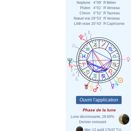
Neptune
4°09'
Я
Bélier
Pluton
4°01'
Я
Verseau
Chiron
0°52'
Я
Taureau
Nœud vrai
29°53'
Я
Verseau
Lilith vraie
20°43'
Я
Capricorne
Phase de la lune
Lune décroissante, 28.69%
Dernier croissant
Mer. 12 août 17h37 T.U.