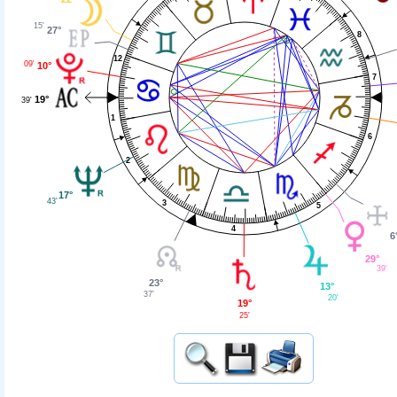
15'
27°
8
12
09'
10°
7
19°
39'
1
6
2
17°
43'
3
5
4
6
29°
39'
23°
13°
37'
20'
19°
25'