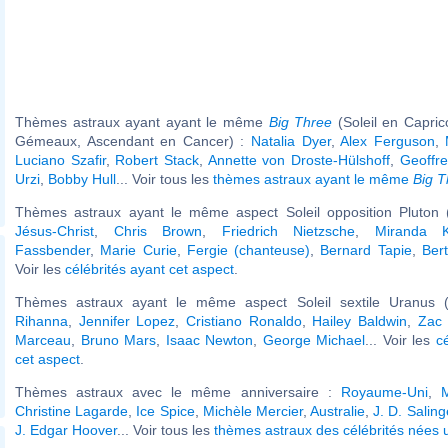
Thèmes astraux ayant ayant le même
Big Three
(Soleil en Capri
Gémeaux, Ascendant en Cancer) :
Natalia Dyer
,
Alex Ferguson
,
Luciano Szafir
,
Robert Stack
,
Annette von Droste-Hülshoff
,
Geoffr
Urzi
,
Bobby Hull
... Voir tous les
thèmes astraux ayant le même
Big T
Thèmes astraux ayant le même aspect Soleil opposition Pluton (
Jésus-Christ
,
Chris Brown
,
Friedrich Nietzsche
,
Miranda K
Fassbender
,
Marie Curie
,
Fergie (chanteuse)
,
Bernard Tapie
,
Ber
Voir les
célébrités ayant cet aspect
.
Thèmes astraux ayant le même aspect Soleil sextile Uranus (
Rihanna
,
Jennifer Lopez
,
Cristiano Ronaldo
,
Hailey Baldwin
,
Zac 
Marceau
,
Bruno Mars
,
Isaac Newton
,
George Michael
... Voir les
c
cet aspect
.
Thèmes astraux avec le même anniversaire :
Royaume-Uni
,
M
Christine Lagarde
,
Ice Spice
,
Michèle Mercier
,
Australie
,
J. D. Saling
J. Edgar Hoover
... Voir tous les
thèmes astraux des célébrités nées u