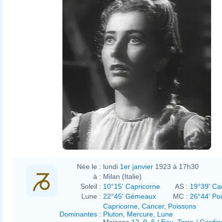
Cenadellebeffe-1941-
Cortese.png
Gawain78
Italian Wikipedia
Cavarrone
Née le :
lundi
1er janvier
1923 à 17h30
à :
Milan (Italie)
Soleil :
10°15' Capricorne
AS :
19°39' Ca
Lune :
22°45' Gémeaux
MC :
26°44' Po
Capricorne
,
Cancer
,
Poissons
Dominantes
:
Pluton
,
Mercure
,
Lune
Maisons
12
,
9
,
6
/
Eau
,
Terre
/
Cardin