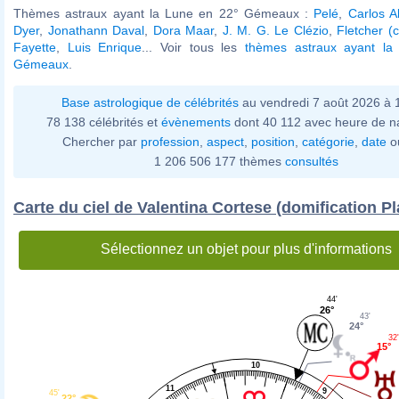
Thèmes astraux ayant la Lune en 22° Gémeaux :
Pelé
,
Carlos A
Dyer
,
Jonathann Daval
,
Dora Maar
,
J. M. G. Le Clézio
,
Fletcher (
Fayette
,
Luis Enrique
... Voir tous les
thèmes astraux ayant la
Gémeaux
.
Base astrologique de célébrités
au vendredi 7 août 2026 à
78 138 célébrités et
évènements
dont 40 112 avec heure de n
Chercher par
profession
,
aspect
,
position
,
catégorie
,
date
o
1 206 506 177 thèmes
consultés
Carte du ciel de Valentina Cortese (domification P
Sélectionnez un objet pour plus d'informations
44'
26°
43'
24°
32
15°
10
11
9
45'
22°