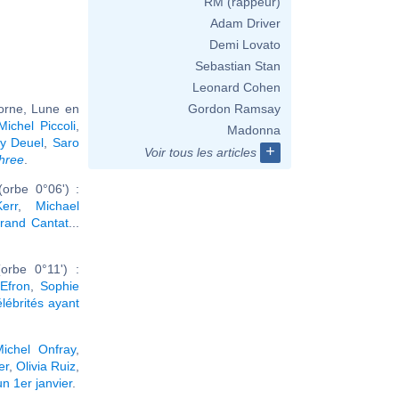
RM (rappeur)
Adam Driver
Demi Lovato
Sebastian Stan
Leonard Cohen
corne, Lune en
Gordon Ramsay
Michel Piccoli
,
Madonna
ey Deuel
,
Saro
+
Voir tous les articles
hree
.
orbe 0°06') :
err
,
Michael
trand Cantat
...
orbe 0°11') :
Efron
,
Sophie
élébrités ayant
ichel Onfray
,
er
,
Olivia Ruiz
,
n 1er janvier
.