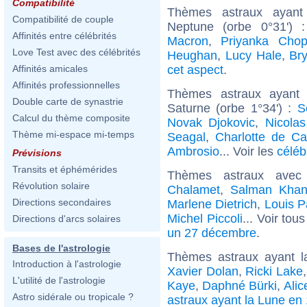
Compatibilité
Thèmes astraux ayant
Compatibilité de couple
Neptune (orbe 0°31')
Affinités entre célébrités
Macron
,
Priyanka Chop
Love Test avec des célébrités
Heughan
,
Lucy Hale
,
Br
cet aspect
.
Affinités amicales
Affinités professionnelles
Thèmes astraux ayant 
Double carte de synastrie
Saturne (orbe 1°34') :
S
Calcul du thème composite
Novak Djokovic
,
Nicolas
Thème mi-espace mi-temps
Seagal
,
Charlotte de C
Ambrosio
... Voir les
céléb
Prévisions
Transits et éphémérides
Thèmes astraux avec
Révolution solaire
Chalamet
,
Salman Kha
Directions secondaires
Marlene Dietrich
,
Louis P
Michel Piccoli
... Voir tou
Directions d'arcs solaires
un 27 décembre
.
Bases de l'astrologie
Thèmes astraux ayant l
Introduction à l'astrologie
Xavier Dolan
,
Ricki Lake
L'utilité de l'astrologie
Kaye
,
Daphné Bürki
,
Ali
Astro sidérale ou tropicale ?
astraux ayant la Lune en