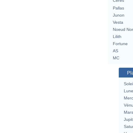
Cérès
Pallas
Junon
Vesta
Noeud No
Lilith
Fortune
AS
MC
Pl
Solei
Lun
Merc
Vén
Mar
Jupit
Satu