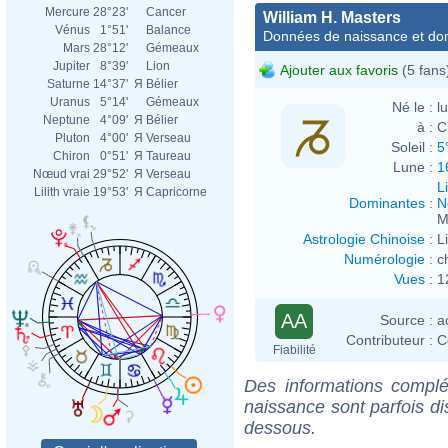
Mercure
28°23'
Cancer
William H. Masters
Vénus
1°51'
Balance
Données de naissance et dom
Mars
28°12'
Gémeaux
Jupiter
8°39'
Lion
Ajouter aux favoris
(5 fans
Saturne
14°37'
Я
Bélier
Uranus
5°14'
Gémeaux
Né le :
l
Neptune
4°09'
Я
Bélier
à :
C
Pluton
4°00'
Я
Verseau
Soleil :
5
Chiron
0°51'
Я
Taureau
Lune :
1
Nœud vrai
29°52'
Я
Verseau
L
Lilith vraie
19°53'
Я
Capricorne
Dominantes
:
N
M
Astrologie Chinoise
:
L
Numérologie
:
c
Vues
:
1
AA
Source :
a
Contributeur :
C
Fiabilité
Des informations complé
naissance sont parfois di
dessous.