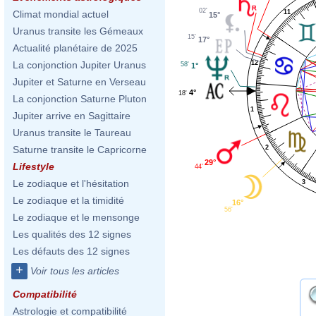
02'
11
Climat mondial actuel
15°
Uranus transite les Gémeaux
15'
17°
Actualité planétaire de 2025
La conjonction Jupiter Uranus
12
58'
1°
Jupiter et Saturne en Verseau
4°
18'
La conjonction Saturne Pluton
1
Jupiter arrive en Sagittaire
Uranus transite le Taureau
2
Saturne transite le Capricorne
29°
Lifestyle
44'
Le zodiaque et l'hésitation
3
Le zodiaque et la timidité
16°
56'
Le zodiaque et le mensonge
Les qualités des 12 signes
Les défauts des 12 signes
+
Voir tous les articles
Compatibilité
Astrologie et compatibilité