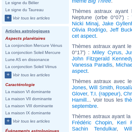
même
Big Three
.
Le signe du Bélier
Le signe du Taureau
Thèmes astraux ayant 
Neptune (orbe 0°07') :
+
Voir tous les articles
Nicki Minaj
,
Jake Gyllen
Olivia Rodrigo
,
Jeff Buck
Articles astrologiques
cet aspect
.
Aspects planétaires
La conjonction Mercure Vénus
Thèmes astraux ayant le
0°17') :
Miley Cyrus
,
Ju
La conjonction Soleil Mercure
John Fitzgerald Kenned
Lune AS en dissonance
Vanessa Paradis
,
Michae
La conjonction Soleil Vénus
aspect
.
+
Voir tous les articles
Thèmes astraux avec l
Caractérologie
Jones
,
Will Smith
,
Rosalí
La maison VI dominante
Glover
,
T.I. (rappeur)
,
Chr
La maison VII dominante
Hamill
... Voir tous les
th
septembre
.
La maison VIII dominante
La maison IX dominante
Thèmes astraux ayant la
+
Voir tous les articles
Frédéric Chopin
,
Keri 
Sachin Tendulkar
,
Wi
Évènements astrologiques