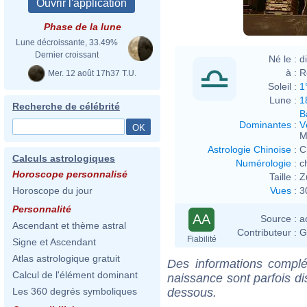
Phase de la lune
Lune décroissante, 33.49%
Dernier croissant
Né le :
d
à :
R
Mer. 12 août 17h37 T.U.
Soleil :
1
Lune :
1
Recherche de célébrité
B
Dominantes
:
V
M
Astrologie Chinoise
:
C
Calculs astrologiques
Numérologie
:
c
Horoscope personnalisé
Taille :
Z
Vues
:
3
Horoscope du jour
Personnalité
AA
Source :
a
Ascendant et thème astral
Contributeur :
G
Fiabilité
Signe et Ascendant
Atlas astrologique gratuit
Des informations complé
Calcul de l'élément dominant
naissance sont parfois di
dessous.
Les 360 degrés symboliques