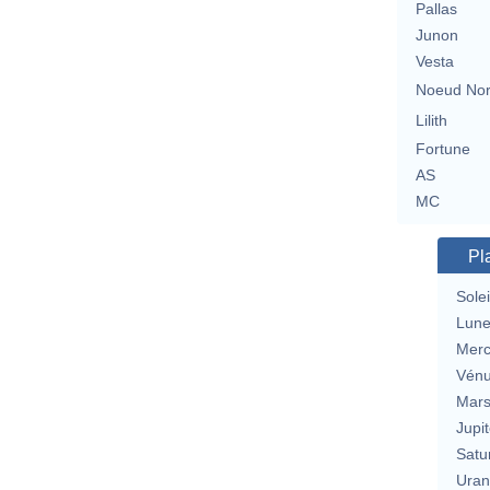
Pallas
Junon
Vesta
Noeud No
Lilith
Fortune
AS
MC
Pl
Solei
Lun
Merc
Vén
Mar
Jupit
Satu
Uran