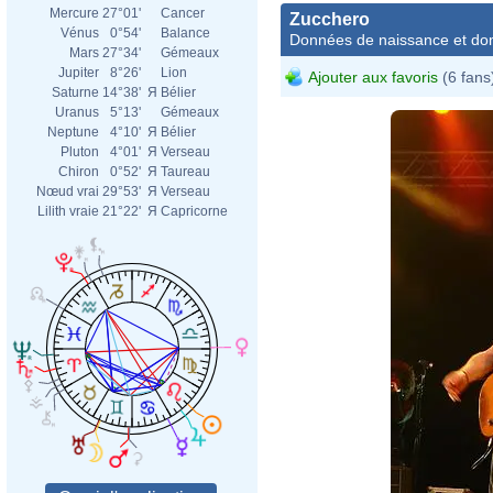
Mercure
27°01'
Cancer
Zucchero
Vénus
0°54'
Balance
Données de naissance et dom
Mars
27°34'
Gémeaux
Jupiter
8°26'
Lion
Ajouter aux favoris
(6 fans
Saturne
14°38'
Я
Bélier
Uranus
5°13'
Gémeaux
Neptune
4°10'
Я
Bélier
Pluton
4°01'
Я
Verseau
Chiron
0°52'
Я
Taureau
Nœud vrai
29°53'
Я
Verseau
Lilith vraie
21°22'
Я
Capricorne