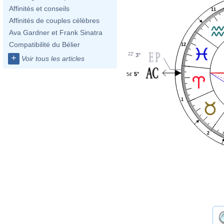
Affinités et conseils
11
Affinités de couples célèbres
Ava Gardner et Frank Sinatra
Compatibilité du Bélier
12
22'
3°
+
Voir tous les articles
5°
54'
1
2