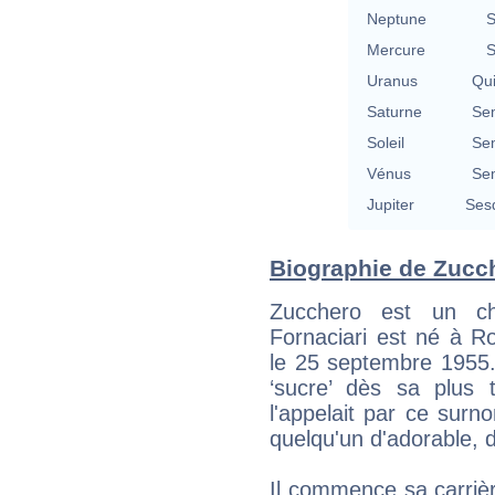
Neptune
S
Mercure
S
Uranus
Qu
Saturne
Se
Soleil
Se
Vénus
Se
Jupiter
Ses
Biographie de Zucch
Zucchero est un ch
Fornaciari est né à Ro
le 25 septembre 1955.
‘sucre’ dès sa plus 
l'appelait par ce surn
quelqu'un d'adorable, d
Il commence sa carriè