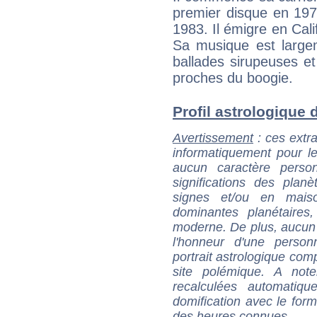
premier disque en 197
1983. Il émigre en Calif
Sa musique est largem
ballades sirupeuses e
proches du boogie.
Profil astrologique d
Avertissement
: ces extra
informatiquement pour le
aucun caractère perso
significations des pla
signes et/ou en maiso
dominantes planétaires,
moderne. De plus, aucun a
l'honneur d'une personn
portrait astrologique com
site polémique. A note
recalculées automatiq
domification avec le form
des heures connues.