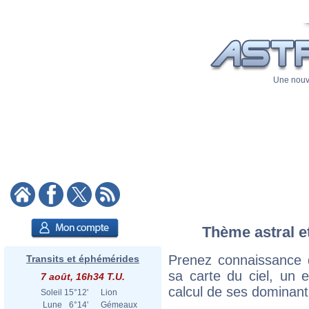
Une nouve
Thème astral et
Prenez connaissance 
Transits et éphémérides
sa carte du ciel, un ex
7 août, 16h34 T.U.
calcul de ses dominant
Soleil
15°12'
Lion
Lune
6°14'
Gémeaux