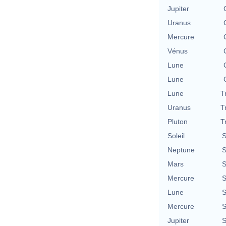
Jupiter
Uranus
Mercure
Vénus
Lune
Lune
Lune
T
Uranus
T
Pluton
T
Soleil
S
Neptune
S
Mars
S
Mercure
S
Lune
S
Mercure
S
Jupiter
S