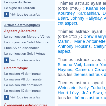
Le signe du Bélier
Thèmes astraux ayant l
(orbe 0°40') :
Keanu Re
Le signe du Taureau
Kourtney Kardashian
,
D
+
Voir tous les articles
Béart
,
Johnny Hallyday
,
A
cet aspect
.
Articles astrologiques
Aspects planétaires
Thèmes astraux ayant l
(orbe 1°13') :
Drew Barry
La conjonction Mercure Vénus
Martin
,
Marie-Antoinett
La conjonction Soleil Mercure
Anthony Hopkins
,
Caitly
Lune AS en dissonance
aspect
.
La conjonction Soleil Vénus
Thèmes astraux avec l
+
Voir tous les articles
Simone Veil
,
Lamine Ya
Caractérologie
Haynes
,
Cameron Crow
La maison VI dominante
tous les
thèmes astraux de
La maison VII dominante
Thèmes astraux ayant 
La maison VIII dominante
Weinstein
,
Nelly Furtado
La maison IX dominante
Henri Lévy
,
JoJo Siwa
,
+
tous les
thèmes astraux a
Voir tous les articles
Évènements astrologiques