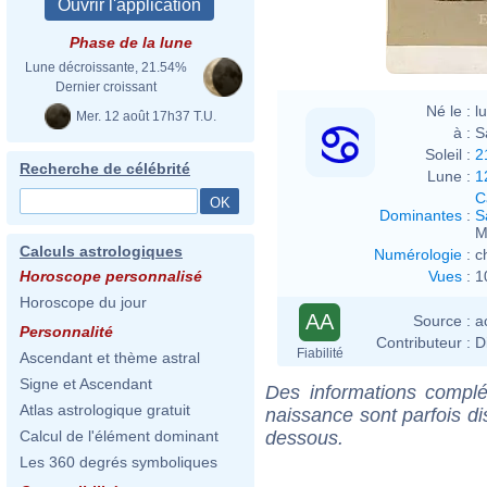
http
Phase de la lune
Lune décroissante, 21.54%
Dernier croissant
Né le :
l
Mer. 12 août 17h37 T.U.
à :
S
Soleil :
2
Recherche de célébrité
Lune :
1
C
Dominantes
:
S
M
Calculs astrologiques
Numérologie
:
c
Vues
:
1
Horoscope personnalisé
Horoscope du jour
AA
Source :
a
Personnalité
Contributeur :
D
Fiabilité
Ascendant et thème astral
Signe et Ascendant
Des informations complé
Atlas astrologique gratuit
naissance sont parfois di
dessous.
Calcul de l'élément dominant
Les 360 degrés symboliques