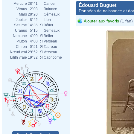
Mercure
28°41'
Cancer
Édouard Buguet
Vénus
2°03'
Balance
Données de naissance et dom
Mars
28°20'
Gémeaux
Jupiter
8°42'
Lion
Ajouter aux favoris
(1 fan)
Saturne
14°36'
Я
Bélier
Uranus
5°15'
Gémeaux
Neptune
4°09'
Я
Bélier
Pluton
4°00'
Я
Verseau
Chiron
0°51'
Я
Taureau
Nœud vrai
29°52'
Я
Verseau
Lilith vraie
19°32'
Я
Capricorne