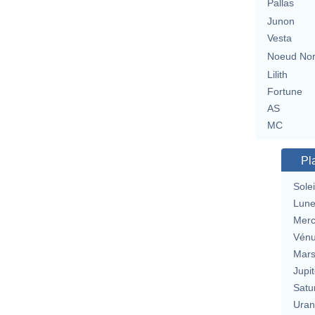
Pallas
Junon
Vesta
Noeud No
Lilith
Fortune
AS
MC
Pl
Solei
Lun
Merc
Vén
Mar
Jupit
Satu
Uran