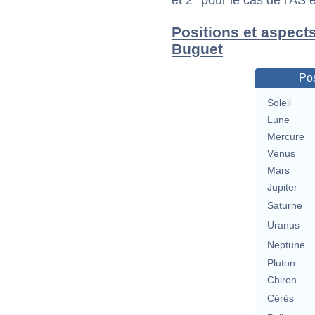
et 2° pour le cas de l'AS
Positions et aspect
Buguet
Pos
Soleil
Lune
Mercure
Vénus
Mars
Jupiter
Saturne
Uranus
Neptune
Pluton
Chiron
Cérès