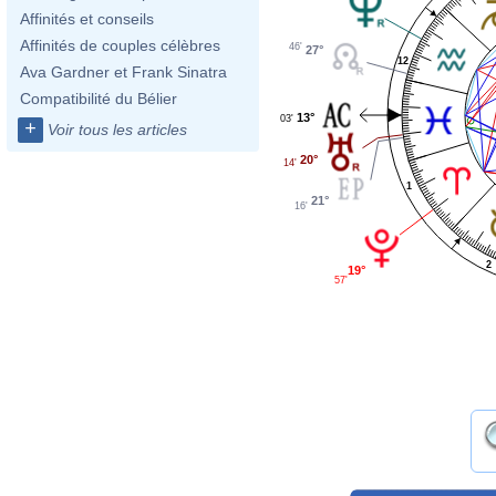
Affinités et conseils
Affinités de couples célèbres
46'
27°
12
Ava Gardner et Frank Sinatra
Compatibilité du Bélier
13°
03'
+
Voir tous les articles
20°
14'
1
21°
16'
2
19°
57'