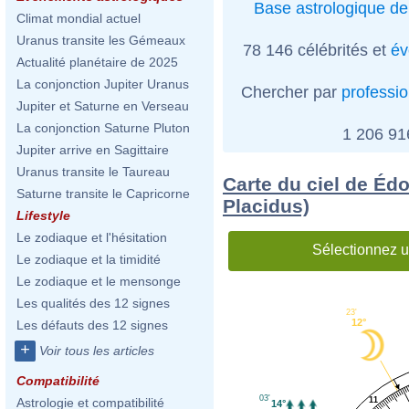
Base astrologique de
Climat mondial actuel
Uranus transite les Gémeaux
78 146 célébrités et
év
Actualité planétaire de 2025
La conjonction Jupiter Uranus
Chercher par
professi
Jupiter et Saturne en Verseau
La conjonction Saturne Pluton
1 206 9
Jupiter arrive en Sagittaire
Uranus transite le Taureau
Carte du ciel de Éd
Saturne transite le Capricorne
Placidus)
Lifestyle
Le zodiaque et l'hésitation
Sélectionnez u
Le zodiaque et la timidité
Le zodiaque et le mensonge
Les qualités des 12 signes
23'
12°
Les défauts des 12 signes
+
Voir tous les articles
Compatibilité
03'
11
Astrologie et compatibilité
14°