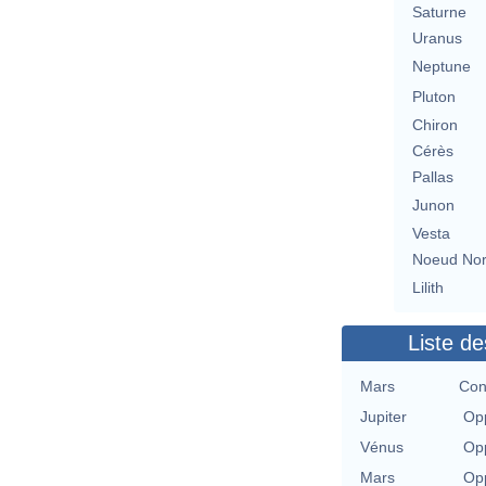
Saturne
Uranus
Neptune
Pluton
Chiron
Cérès
Pallas
Junon
Vesta
Noeud No
Lilith
Liste de
Mars
Con
Jupiter
Opp
Vénus
Opp
Mars
Opp