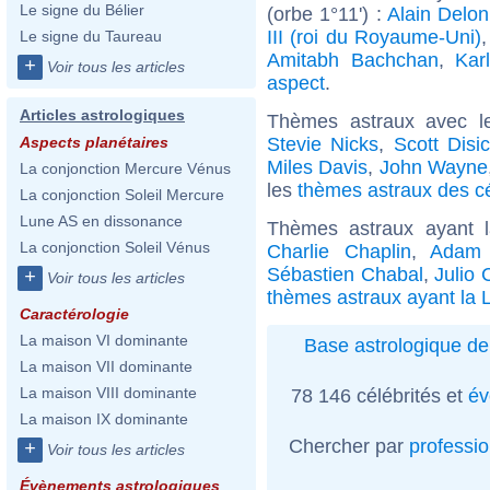
Le signe du Bélier
(orbe 1°11') :
Alain Delon
III (roi du Royaume-Uni)
Le signe du Taureau
Amitabh Bachchan
,
Kar
+
Voir tous les articles
aspect
.
Articles astrologiques
Thèmes astraux avec l
Stevie Nicks
,
Scott Disi
Aspects planétaires
Miles Davis
,
John Wayne
La conjonction Mercure Vénus
les
thèmes astraux des cé
La conjonction Soleil Mercure
Lune AS en dissonance
Thèmes astraux ayant 
La conjonction Soleil Vénus
Charlie Chaplin
,
Adam 
Sébastien Chabal
,
Julio 
+
Voir tous les articles
thèmes astraux ayant la 
Caractérologie
La maison VI dominante
Base astrologique de
La maison VII dominante
La maison VIII dominante
78 146 célébrités et
év
La maison IX dominante
Chercher par
professi
+
Voir tous les articles
Évènements astrologiques