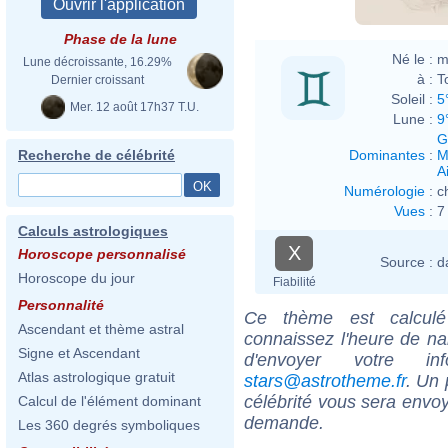
Phase de la lune
Né le :
m
Lune décroissante, 16.29%
à :
T
Dernier croissant
Soleil :
5
Mer. 12 août 17h37 T.U.
Lune :
9
G
Dominantes
:
M
Recherche de célébrité
Ai
Numérologie
:
c
Vues
:
7
Calculs astrologiques
X
Horoscope personnalisé
Source :
d
Horoscope du jour
Fiabilité
Personnalité
Ce thème est calculé 
Ascendant et thème astral
connaissez l'heure de nai
Signe et Ascendant
d'envoyer votre i
Atlas astrologique gratuit
stars@astrotheme.fr
. Un 
célébrité vous sera envoy
Calcul de l'élément dominant
demande.
Les 360 degrés symboliques