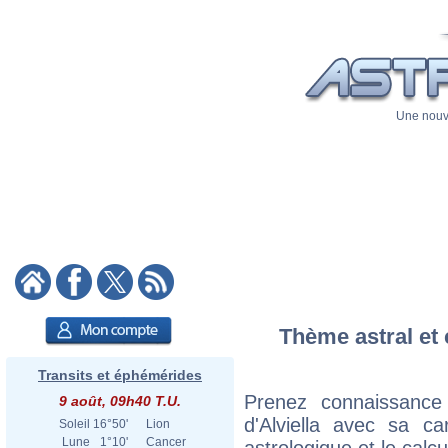
Une nouve
Thème astral et 
Transits et éphémérides
Prenez connaissance
9 août, 09h40 T.U.
d'Alviella avec sa ca
Soleil
16°50'
Lion
Lune
1°10'
Cancer
astrologique et le calc