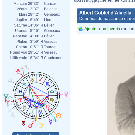
Mercure
29°33'
Cancer
Vénus
2°37'
Balance
Albert Goblet d'Alviella
Mars
28°42'
Gémeaux
Données de naissance et dom
Jupiter
8°49'
Lion
Saturne
14°36'
Я
Bélier
Ajouter aux favoris
(aucun 
Uranus
5°16'
Gémeaux
Neptune
4°08'
Я
Bélier
Pluton
3°59'
Я
Verseau
Chiron
0°51'
Я
Taureau
Nœud vrai
29°51'
Я
Verseau
Lilith vraie
18°34'
Я
Capricorne