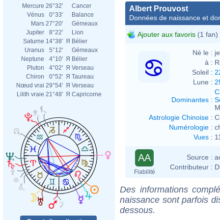
Mercure
26°32'
Cancer
Albert Prouvost
Vénus
0°33'
Balance
Données de naissance et dom
Mars
27°20'
Gémeaux
Jupiter
8°22'
Lion
Ajouter aux favoris
(1 fan)
Saturne
14°38'
Я
Bélier
Uranus
5°12'
Gémeaux
Né le :
j
Neptune
4°10'
Я
Bélier
à :
R
Pluton
4°02'
Я
Verseau
Soleil :
2
Chiron
0°52'
Я
Taureau
Lune :
2
Nœud vrai
29°54'
Я
Verseau
C
Lilith vraie
21°48'
Я
Capricorne
Dominantes
:
S
M
Astrologie Chinoise
:
C
Numérologie
:
c
Vues
:
1
AA
Source :
a
Contributeur :
D
Fiabilité
Des informations complé
naissance sont parfois di
dessous.