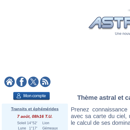
Une nouve
Thème astral et c
Prenez connaissance 
Transits et éphémérides
avec sa carte du ciel, 
7 août, 08h16 T.U.
le calcul de ses domina
Soleil
14°52'
Lion
Lune
1°17'
Gémeaux