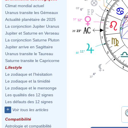
Climat mondial actuel
03'
6°
Uranus transite les Gémeaux
Actualité planétaire de 2025
57'
12°
12
La conjonction Jupiter Uranus
23°
26'
Jupiter et Saturne en Verseau
1
La conjonction Saturne Pluton
Jupiter arrive en Sagittaire
11°
2
48'
Uranus transite le Taureau
Saturne transite le Capricorne
Lifestyle
3
Le zodiaque et l'hésitation
4°
37'
Le zodiaque et la timidité
Le zodiaque et le mensonge
Les qualités des 12 signes
Les défauts des 12 signes
+
Voir tous les articles
Compatibilité
Astrologie et compatibilité