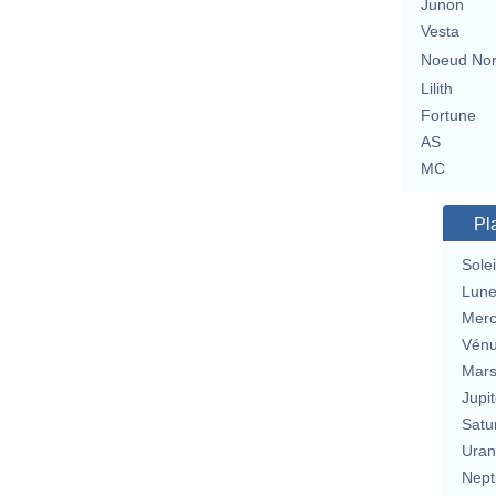
Junon
Vesta
Noeud No
Lilith
Fortune
AS
MC
Pl
Solei
Lun
Merc
Vén
Mar
Jupit
Satu
Uran
Nept