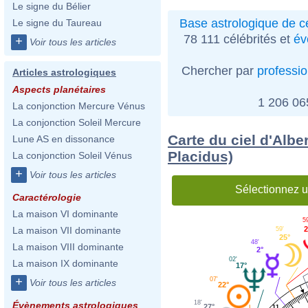
Le signe du Bélier
Base astrologique de cé
Le signe du Taureau
78 111 célébrités et
év
+
Voir tous les articles
Chercher par
professi
Articles astrologiques
Aspects planétaires
1 206 0
La conjonction Mercure Vénus
La conjonction Soleil Mercure
Carte du ciel d'Albe
Lune AS en dissonance
Placidus)
La conjonction Soleil Vénus
+
Voir tous les articles
Sélectionnez u
Caractérologie
La maison VI dominante
5
2
La maison VII dominante
59'
25°
48'
La maison VIII dominante
2°
02'
La maison IX dominante
17°
+
07'
Voir tous les articles
22°
18'
Évènements astrologiques
27°
11