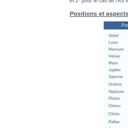
et 2° pour le cas de l'AS
Positions et aspects
Pos
Soleil
Lune
Mercure
Vénus
Mars
Jupiter
Saturne
Uranus
Neptune
Pluton
Chiron
Cérès
Pallas