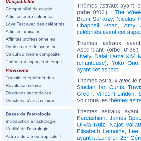
Compatibilité
Thèmes astraux ayant le
Compatibilité de couple
(orbe 0°00') :
The Wee
Affinités entre célébrités
Bruni Sarkozy
,
Nicolas H
Love Test avec des célébrités
Chappell Roan
,
Amy 
célébrités ayant cet aspe
Affinités amicales
Affinités professionnelles
Thèmes astraux ayan
Double carte de synastrie
Ascendant (orbe 0°35'
Calcul du thème composite
Lively
,
Dalai Lama XIV
,
M
Thème mi-espace mi-temps
(chanteuse)
,
Yoko Ono
ayant cet aspect
.
Prévisions
Transits et éphémérides
Thèmes astraux avec le 
Révolution solaire
Sinclair
,
Ian Curtis
,
Trav
Directions secondaires
Green
,
Vincent Lindon
,
S
Voir tous les
thèmes astra
Directions d'arcs solaires
Thèmes astraux ayan
Bases de l'astrologie
Kardashian
,
James Spad
Introduction à l'astrologie
Olivia Ruiz
,
Najat Valla
L'utilité de l'astrologie
Elisabeth Lemoine
,
Lee 
Astro sidérale ou tropicale ?
ayant la Lune en 25° Gé