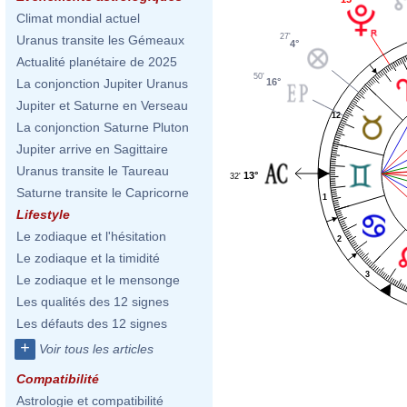
Climat mondial actuel
27'
Uranus transite les Gémeaux
4°
Actualité planétaire de 2025
50'
16°
La conjonction Jupiter Uranus
Jupiter et Saturne en Verseau
12
La conjonction Saturne Pluton
Jupiter arrive en Sagittaire
Uranus transite le Taureau
13°
32'
Saturne transite le Capricorne
1
Lifestyle
Le zodiaque et l'hésitation
2
Le zodiaque et la timidité
3
Le zodiaque et le mensonge
Les qualités des 12 signes
Les défauts des 12 signes
+
Voir tous les articles
Compatibilité
Astrologie et compatibilité