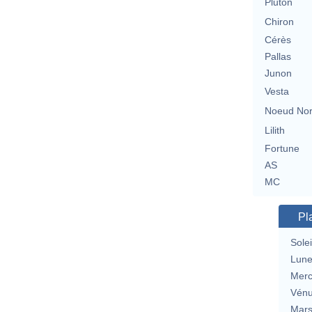
Pluton
Chiron
Cérès
Pallas
Junon
Vesta
Noeud No
Lilith
Fortune
AS
MC
Pl
Solei
Lun
Merc
Vén
Mar