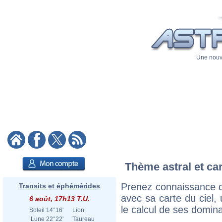
Une nouve
Thème astral et car
Prenez connaissance du
Transits et éphémérides
avec sa carte du ciel, 
6 août, 17h13 T.U.
le calcul de ses domina
Soleil
14°16'
Lion
Lune
22°22'
Taureau