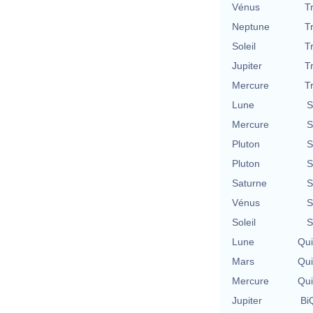
Vénus
T
Neptune
T
Soleil
T
Jupiter
T
Mercure
T
Lune
S
Mercure
S
Pluton
S
Pluton
S
Saturne
S
Vénus
S
Soleil
S
Lune
Qu
Mars
Qu
Mercure
Qu
Jupiter
BiQ