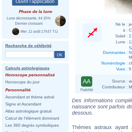
Phase de la lune
Lune décroissante, 44.35%
Dernier croissant
Né le :
j
à :
C
Mer. 12 août 17h37 T.U.
Soleil :
2
Lune :
1
Recherche de célébrité
S
Dominantes
:
N
M
Numérologie
:
c
Calculs astrologiques
Vues
:
9
Horoscope personnalisé
AA
Source :
a
Horoscope du jour
Contributeur :
M
Personnalité
Fiabilité
Ascendant et thème astral
Des informations complé
Signe et Ascendant
naissance sont parfois di
Atlas astrologique gratuit
dessous.
Calcul de l'élément dominant
Les 360 degrés symboliques
Thèmes astraux ayant