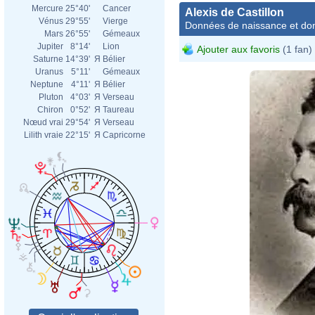
Mercure
25°40'
Cancer
Alexis de Castillon
Vénus
29°55'
Vierge
Données de naissance et dom
Mars
26°55'
Gémeaux
Jupiter
8°14'
Lion
Ajouter aux favoris
(1 fan)
Saturne
14°39'
Я
Bélier
Uranus
5°11'
Gémeaux
Neptune
4°11'
Я
Bélier
Pluton
4°03'
Я
Verseau
Chiron
0°52'
Я
Taureau
Nœud vrai
29°54'
Я
Verseau
Lilith vraie
22°15'
Я
Capricorne