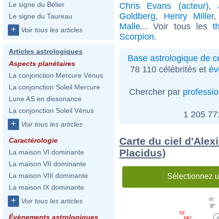
Le signe du Bélier
Chris Evans (acteur)
,
Goldberg
,
Henry Miller
Le signe du Taureau
Malle
... Voir tous les
t
+
Voir tous les articles
Scorpion
.
Articles astrologiques
Base astrologique de cé
Aspects planétaires
78 110 célébrités et
év
La conjonction Mercure Vénus
La conjonction Soleil Mercure
Chercher par
professi
Lune AS en dissonance
La conjonction Soleil Vénus
1 205 7
+
Voir tous les articles
Carte du ciel d'Alex
Caractérologie
Placidus)
La maison VI dominante
La maison VII dominante
La maison VIII dominante
Sélectionnez u
La maison IX dominante
+
Voir tous les articles
46'
0°
58'
Évènements astrologiques
15°