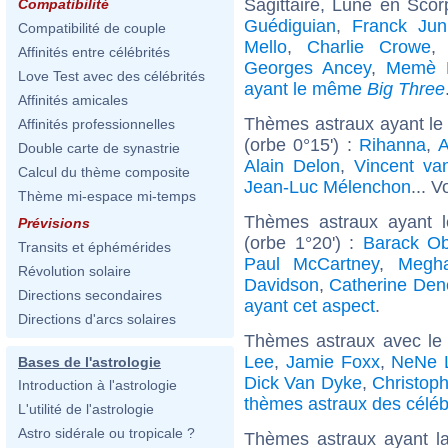
Sagittaire, Lune en Sco
Compatibilité
Guédiguian
,
Franck Juni
Compatibilité de couple
Mello
,
Charlie Crowe
Affinités entre célébrités
Georges Ancey
,
Memè P
Love Test avec des célébrités
ayant le même
Big Three
Affinités amicales
Thèmes astraux ayant le
Affinités professionnelles
(orbe 0°15') :
Rihanna
,
A
Double carte de synastrie
Alain Delon
,
Vincent v
Calcul du thème composite
Jean-Luc Mélenchon
... V
Thème mi-espace mi-temps
Thèmes astraux ayant 
Prévisions
(orbe 1°20') :
Barack O
Transits et éphémérides
Paul McCartney
,
Megh
Révolution solaire
Davidson
,
Catherine De
Directions secondaires
ayant cet aspect
.
Directions d'arcs solaires
Thèmes astraux avec le
Lee
,
Jamie Foxx
,
NeNe 
Bases de l'astrologie
Dick Van Dyke
,
Christop
Introduction à l'astrologie
thèmes astraux des célé
L'utilité de l'astrologie
Astro sidérale ou tropicale ?
Thèmes astraux ayant l