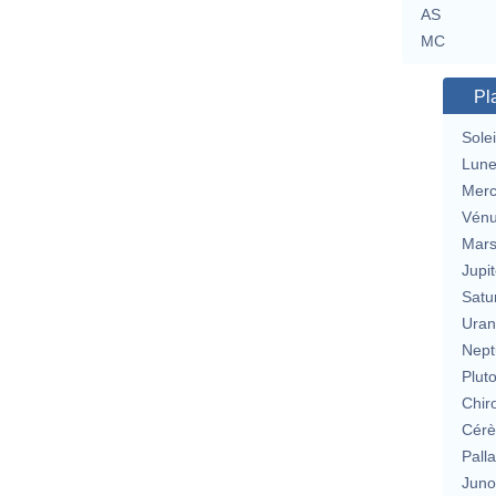
AS
MC
Pl
Solei
Lun
Merc
Vén
Mar
Jupit
Satu
Uran
Nept
Plut
Chir
Cérè
Pall
Jun