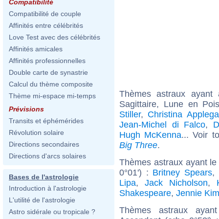
Compatibilité
Compatibilité de couple
Affinités entre célébrités
Love Test avec des célébrités
Affinités amicales
Affinités professionnelles
Double carte de synastrie
Calcul du thème composite
Thèmes astraux ayant
Thème mi-espace mi-temps
Sagittaire, Lune en Po
Prévisions
Stiller
,
Christina Applega
Transits et éphémérides
Jean-Michel di Falco
,
D
Révolution solaire
Hugh McKenna
... Voir 
Big Three
.
Directions secondaires
Directions d'arcs solaires
Thèmes astraux ayant le
0°01') :
Britney Spears
,
Bases de l'astrologie
Lipa
,
Jack Nicholson
,
Introduction à l'astrologie
Shakespeare
,
Jennie Ki
L'utilité de l'astrologie
Thèmes astraux ayant
Astro sidérale ou tropicale ?