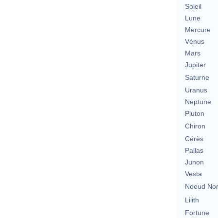
Soleil
Lune
Mercure
Vénus
Mars
Jupiter
Saturne
Uranus
Neptune
Pluton
Chiron
Cérès
Pallas
Junon
Vesta
Noeud No
Lilith
Fortune