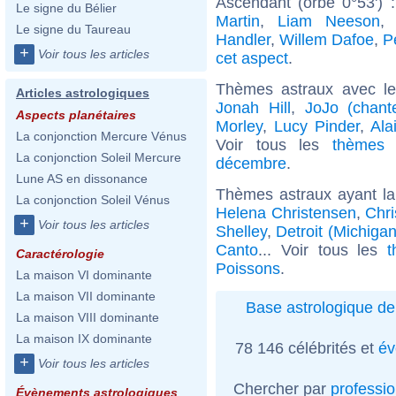
Ascendant (orbe 0°53') 
Le signe du Bélier
Martin
,
Liam Neeson
Le signe du Taureau
Handler
,
Willem Dafoe
,
P
+
Voir tous les articles
cet aspect
.
Thèmes astraux avec l
Articles astrologiques
Jonah Hill
,
JoJo (chant
Aspects planétaires
Morley
,
Lucy Pinder
,
Ala
La conjonction Mercure Vénus
Voir tous les
thèmes 
La conjonction Soleil Mercure
décembre
.
Lune AS en dissonance
Thèmes astraux ayant l
La conjonction Soleil Vénus
Helena Christensen
,
Chr
+
Voir tous les articles
Shelley
,
Detroit (Michigan
Canto
... Voir tous les
t
Caractérologie
Poissons
.
La maison VI dominante
La maison VII dominante
Base astrologique de
La maison VIII dominante
La maison IX dominante
78 146 célébrités et
év
+
Voir tous les articles
Chercher par
professi
Évènements astrologiques