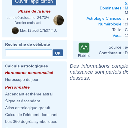
S
Dominantes
:
M
Phase de la lune
M
Lune décroissante, 24.73%
Astrologie Chinoise
:
T
Dernier croissant
Numérologie
:
c
Taille :
C
Mer. 12 août 17h37 T.U.
Vues
:
1
Recherche de célébrité
AA
Source :
a
Contributeur :
D
Fiabilité
Des informations complé
Calculs astrologiques
naissance sont parfois di
Horoscope personnalisé
dessous.
Horoscope du jour
Personnalité
Ascendant et thème astral
Signe et Ascendant
Atlas astrologique gratuit
Calcul de l'élément dominant
Les 360 degrés symboliques