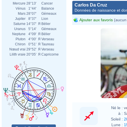
Mercure
28°13'
Cancer
Carlos Da Cruz
Vénus
1°44'
Balance
Données de naissance et dom
Mars
28°07'
Gémeaux
Jupiter
8°37'
Lion
Ajouter aux favoris
(aucun 
Saturne
14°37'
Я
Bélier
Uranus
5°14'
Gémeaux
Neptune
4°09'
Я
Bélier
Pluton
4°00'
Я
Verseau
Chiron
0°51'
Я
Taureau
Nœud vrai
29°52'
Я
Verseau
Lilith vraie
20°05'
Я
Capricorne
Né le :
v
à :
S
Soleil :
2
Lune :
1