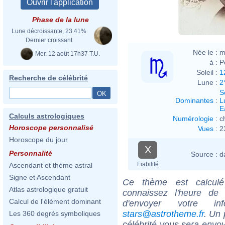
Phase de la lune
Lune décroissante, 23.41%
Dernier croissant
Née le :
m
Mer. 12 août 17h37 T.U.
à :
P
Soleil :
1
Recherche de célébrité
Lune :
2
S
Dominantes
:
L
E
Calculs astrologiques
Numérologie
:
c
Horoscope personnalisé
Vues
:
2
Horoscope du jour
X
Personnalité
Source :
d
Fiabilité
Ascendant et thème astral
Signe et Ascendant
Ce thème est calculé 
Atlas astrologique gratuit
connaissez l'heure de
Calcul de l'élément dominant
d'envoyer votre i
stars@astrotheme.fr
. Un 
Les 360 degrés symboliques
célébrité vous sera envoy