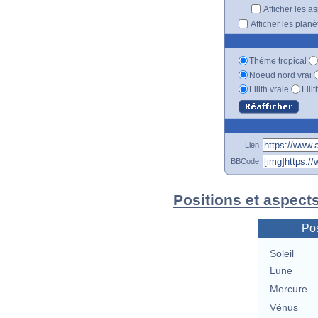
Afficher les a
Afficher les plan
Thème tropical
Noeud nord vrai
Lilith vraie
Lili
Lien
BBCode
Positions et aspects
Pos
Soleil
Lune
Mercure
Vénus