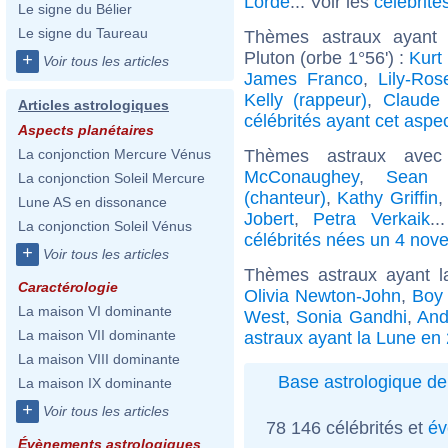
Lorde
... Voir les
célébrité
Le signe du Bélier
Le signe du Taureau
Thèmes astraux ayant 
Pluton (orbe 1°56') :
Kurt
+
Voir tous les articles
James Franco
,
Lily-Ro
Kelly (rappeur)
,
Claude 
Articles astrologiques
célébrités ayant cet aspe
Aspects planétaires
Thèmes astraux ave
La conjonction Mercure Vénus
McConaughey
,
Sean 
La conjonction Soleil Mercure
(chanteur)
,
Kathy Griffin
Lune AS en dissonance
Jobert
,
Petra Verkaik
.
La conjonction Soleil Vénus
célébrités nées un 4 nov
+
Voir tous les articles
Thèmes astraux ayant 
Caractérologie
Olivia Newton-John
,
Boy
La maison VI dominante
West
,
Sonia Gandhi
,
And
La maison VII dominante
astraux ayant la Lune en
La maison VIII dominante
Base astrologique de
La maison IX dominante
+
Voir tous les articles
78 146 célébrités et
év
Évènements astrologiques