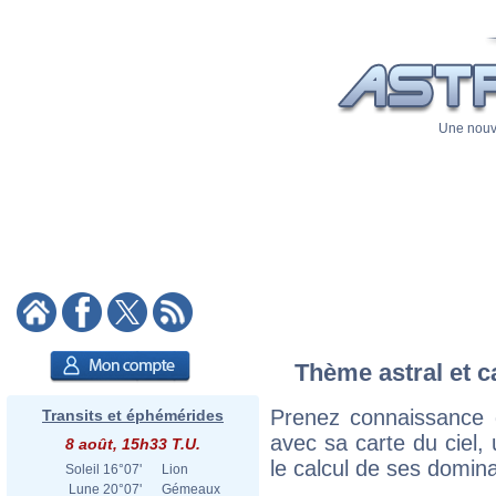
Une nouve
Thème astral et c
Prenez connaissance 
Transits et éphémérides
avec sa carte du ciel, 
8 août, 15h33 T.U.
le calcul de ses domina
Soleil
16°07'
Lion
Lune
20°07'
Gémeaux