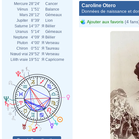
Mercure
28°24'
Cancer
Caroline Otero
Vénus
1°51'
Balance
Données de naissance et dom
Mars
28°12'
Gémeaux
Jupiter
8°39'
Lion
Ajouter aux favoris
(4 fans
Saturne
14°37'
Я
Bélier
Uranus
5°14'
Gémeaux
Neptune
4°09'
Я
Bélier
Pluton
4°00'
Я
Verseau
Chiron
0°51'
Я
Taureau
Nœud vrai
29°52'
Я
Verseau
Lilith vraie
19°51'
Я
Capricorne
Léopo