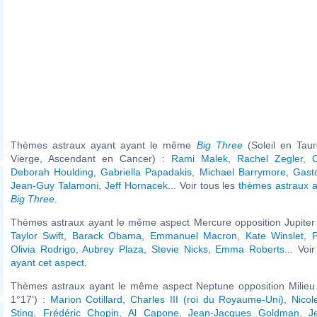
Thèmes astraux ayant ayant le même
Big Three
(Soleil en Tau
Vierge, Ascendant en Cancer) :
Rami Malek
,
Rachel Zegler
,
Deborah Houlding
,
Gabriella Papadakis
,
Michael Barrymore
,
Gast
Jean-Guy Talamoni
,
Jeff Hornacek
... Voir tous les
thèmes astraux 
Big Three
.
Thèmes astraux ayant le même aspect Mercure opposition Jupiter 
Taylor Swift
,
Barack Obama
,
Emmanuel Macron
,
Kate Winslet
,
P
Olivia Rodrigo
,
Aubrey Plaza
,
Stevie Nicks
,
Emma Roberts
... Voi
ayant cet aspect
.
Thèmes astraux ayant le même aspect Neptune opposition Milieu 
1°17') :
Marion Cotillard
,
Charles III (roi du Royaume-Uni)
,
Nicol
Sting
,
Frédéric Chopin
,
Al Capone
,
Jean-Jacques Goldman
,
J