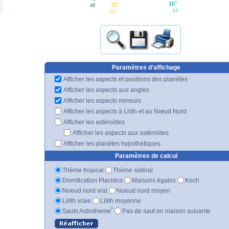
16°
15°
46'
14'
58'
Paramètres d'affichage
Afficher les aspects et positions des planètes
Afficher les aspects aux angles
Afficher les aspects mineurs
Afficher les aspects à Lilith et au Nœud Nord
Afficher les astéroïdes
Afficher les aspects aux astéroïdes
Afficher les planètes hypothétiques
Paramètres de calcul
Thème tropical
Thème sidéral
Domification Placidus
Maisons égales
Koch
Noeud nord vrai
Noeud nord moyen
Lilith vraie
Lilith moyenne
*
Sauts Astrotheme
Pas de saut en maison suivante