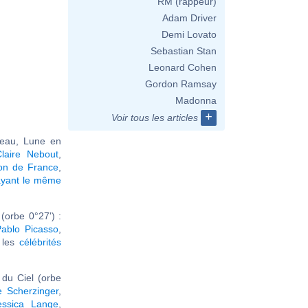
RM (rappeur)
Adam Driver
Demi Lovato
Sebastian Stan
Leonard Cohen
Gordon Ramsay
Madonna
+
Voir tous les articles
reau, Lune en
Claire Nebout
,
on de France
,
ayant le même
(orbe 0°27') :
ablo Picasso
,
r les
célébrités
du Ciel (orbe
e Scherzinger
,
essica Lange
,