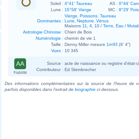
Soleil :
4°41' Taureau
AS :
0°44' Can
Lune :
15°58' Vierge
MC :
8°29' Poi
Vierge
,
Poissons
,
Taureau
Dominantes
:
Lune
,
Neptune
,
Vénus
Maisons
11
,
4
,
10
/
Terre
,
Eau
/
Mutab
Astrologie Chinoise
:
Chien de Bois
Numérologie
:
chemin de vie 1
Taille :
Denny Miller mesure
1m93
(6' 4")
Vues
:
10 345
AA
Source :
acte de naissance ou registre d'état-ci
Contributeur :
Ed Steinbrecher
Fiabilité
Des informations complémentaires sur la source de l'heure de n
parfois disponibles dans l'extrait de
biographie
ci-dessous.