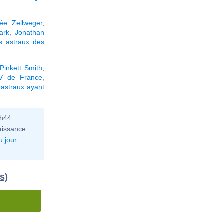
ée Zellweger
,
ark
,
Jonathan
s astraux des
Pinkett Smith
,
V de France
,
astraux ayant
0h44
aissance
u
jour
s)