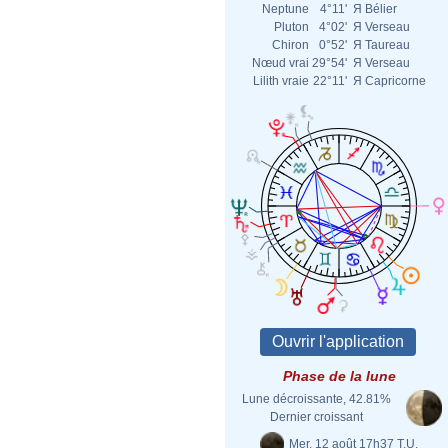
Neptune
4°11'
Я
Bélier
Pluton
4°02'
Я
Verseau
Chiron
0°52'
Я
Taureau
Nœud vrai
29°54'
Я
Verseau
Lilith vraie
22°11'
Я
Capricorne
Phase de la lune
Lune décroissante, 42.81%
Dernier croissant
Mer. 12 août 17h37 T.U.