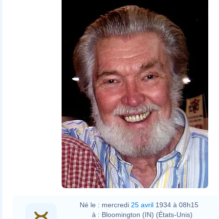
en.wikipedia
SreeBot
Né le :
mercredi
25 avril
1934 à 08h15
à :
Bloomington (IN) (États-Unis)