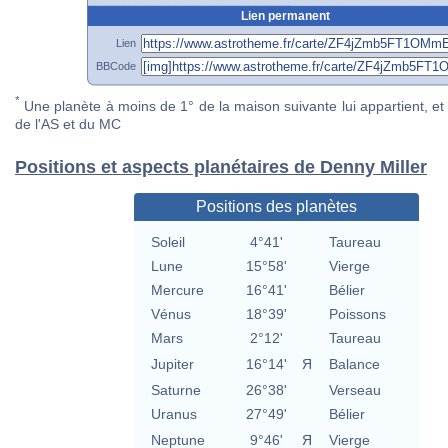
Lien permanent
Lien
BBCode
*
Une planète à moins de 1° de la maison suivante lui appartient, et 
de l'AS et du MC
Positions et aspects planétaires de Denny Miller
Positions des planètes
Soleil
4°41'
Taureau
Lune
15°58'
Vierge
Mercure
16°41'
Bélier
Vénus
18°39'
Poissons
Mars
2°12'
Taureau
Jupiter
16°14'
Я
Balance
Saturne
26°38'
Verseau
Uranus
27°49'
Bélier
Neptune
9°46'
Я
Vierge