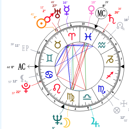
18°
29'
16°
49'
8°
27°
12'
38'
2°
26°
41'
4°
16°
10
11
9
39'
8
11°
12
7
0°
44'
1
6
12°
57'
2
22°
37'
3
5
4
12°
02'
9°