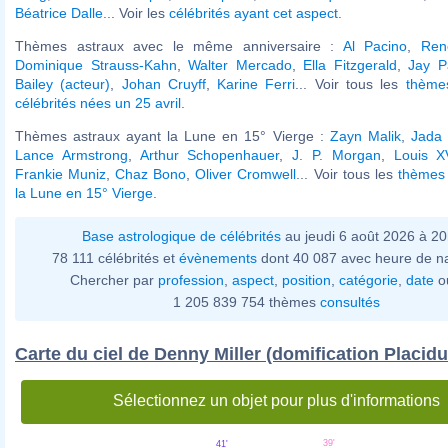
Béatrice Dalle
... Voir les
célébrités ayant cet aspect
.
Thèmes astraux avec le même anniversaire :
Al Pacino
,
Ren
Dominique Strauss-Kahn
,
Walter Mercado
,
Ella Fitzgerald
,
Jay P
Bailey (acteur)
,
Johan Cruyff
,
Karine Ferri
... Voir tous les
thème
célébrités nées un 25 avril
.
Thèmes astraux ayant la Lune en 15° Vierge :
Zayn Malik
,
Jada 
Lance Armstrong
,
Arthur Schopenhauer
,
J. P. Morgan
,
Louis X
Frankie Muniz
,
Chaz Bono
,
Oliver Cromwell
... Voir tous les
thèmes 
la Lune en 15° Vierge
.
Base astrologique de célébrités
au jeudi 6 août 2026 à 2
78 111 célébrités et
évènements
dont 40 087 avec heure de n
Chercher par
profession
,
aspect
,
position
,
catégorie
,
date
o
1 205 839 754 thèmes
consultés
Carte du ciel de Denny Miller (domification Placidu
Sélectionnez un objet pour plus d'informations
39'
41'