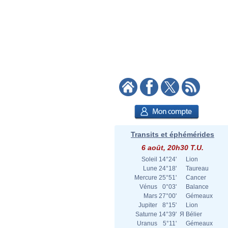
Transits et éphémérides
6 août, 20h30 T.U.
Soleil
14°24'
Lion
Lune
24°18'
Taureau
Mercure
25°51'
Cancer
Vénus
0°03'
Balance
Mars
27°00'
Gémeaux
Jupiter
8°15'
Lion
Saturne
14°39'
Я
Bélier
Uranus
5°11'
Gémeaux