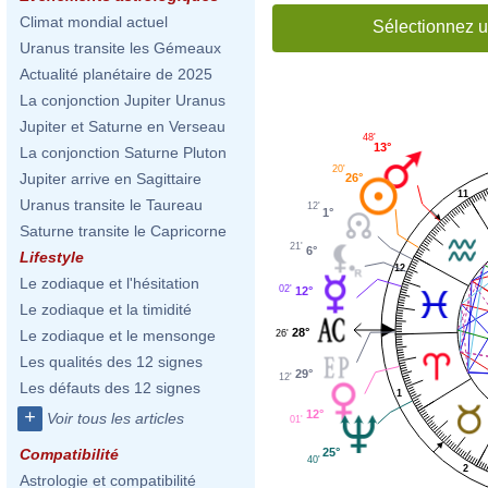
Climat mondial actuel
Sélectionnez u
Uranus transite les Gémeaux
Actualité planétaire de 2025
La conjonction Jupiter Uranus
Jupiter et Saturne en Verseau
48'
13°
La conjonction Saturne Pluton
20'
Jupiter arrive en Sagittaire
26°
11
Uranus transite le Taureau
12'
1°
Saturne transite le Capricorne
21'
6°
Lifestyle
12
Le zodiaque et l'hésitation
02'
12°
Le zodiaque et la timidité
28°
Le zodiaque et le mensonge
26'
Les qualités des 12 signes
29°
12'
Les défauts des 12 signes
1
+
12°
Voir tous les articles
01'
25°
Compatibilité
40'
2
Astrologie et compatibilité