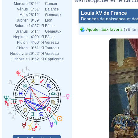
Mercure
28°24'
Cancer
Vénus
1°51'
Balance
Louis XV de France
Mars
28°12'
Gémeaux
Données de naissance et dom
Jupiter
8°39'
Lion
Saturne
14°37'
Я
Bélier
Ajouter aux favoris
(78 fan
Uranus
5°14'
Gémeaux
Neptune
4°09'
Я
Bélier
Pluton
4°00'
Я
Verseau
Chiron
0°51'
Я
Taureau
Nœud vrai
29°52'
Я
Verseau
Lilith vraie
19°52'
Я
Capricorne