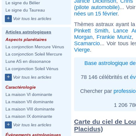
Janice Dickinson
,
Chris 
Le signe du Bélier
(pilote automobile)
... Voi
Le signe du Taureau
nées un 15 février
.
+
Voir tous les articles
Thèmes astraux ayant la
Pinkett Smith
,
Lance A
Articles astrologiques
Morgan
,
Frankie Muniz
,
Aspects planétaires
Scamarcio
... Voir tous l
La conjonction Mercure Vénus
Vierge
.
La conjonction Soleil Mercure
Lune AS en dissonance
Base astrologique de
La conjonction Soleil Vénus
+
78 146 célébrités et
év
Voir tous les articles
Caractérologie
Chercher par
professi
La maison VI dominante
La maison VII dominante
1 206 7
La maison VIII dominante
La maison IX dominante
Carte du ciel de Lo
+
Voir tous les articles
Placidus)
Évènements astrologiques