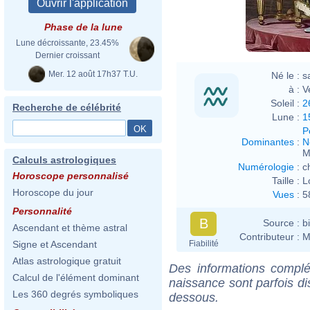
Phase de la lune
Lune décroissante, 23.45%
Dernier croissant
Mer. 12 août 17h37 T.U.
Né le :
s
à :
V
Soleil :
2
Recherche de célébrité
Lune :
1
P
Dominantes
:
N
M
Calculs astrologiques
Numérologie
:
c
Horoscope personnalisé
Taille :
L
Horoscope du jour
Vues
:
5
Personnalité
B
Source :
b
Ascendant et thème astral
Contributeur :
M
Fiabilité
Signe et Ascendant
Atlas astrologique gratuit
Des informations complé
Calcul de l'élément dominant
naissance sont parfois di
Les 360 degrés symboliques
dessous.