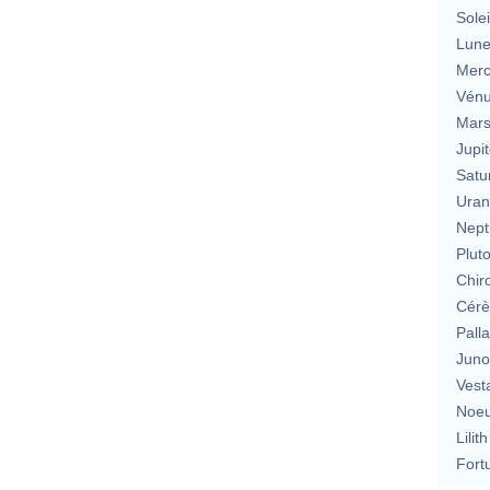
Solei
Lun
Merc
Vén
Mar
Jupit
Satu
Uran
Nept
Plut
Chir
Cérè
Pall
Jun
Vest
Noeu
Lilith
Fort