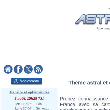
Une nouve
Thème astral et 
Transits et éphémérides
Prenez connaissance
8 août, 15h28 T.U.
France avec sa carte
Soleil
16°07'
Lion
Lune
20°04'
Gémeaux
astrologique et le calc