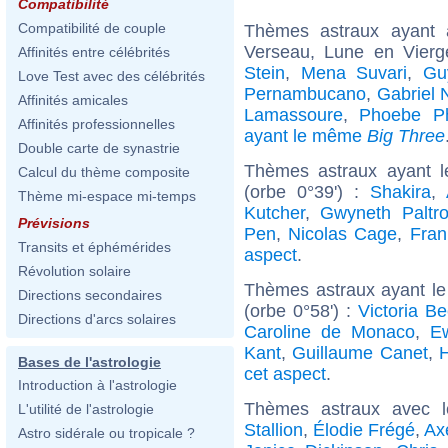
Compatibilité
Compatibilité de couple
Thèmes astraux ayant
Verseau, Lune en Vierg
Affinités entre célébrités
Stein
,
Mena Suvari
,
Gu
Love Test avec des célébrités
Pernambucano
,
Gabriel
Affinités amicales
Lamassoure
,
Phoebe P
Affinités professionnelles
ayant le même
Big Three
Double carte de synastrie
Thèmes astraux ayant l
Calcul du thème composite
(orbe 0°39') :
Shakira
,
Thème mi-espace mi-temps
Kutcher
,
Gwyneth Paltr
Prévisions
Pen
,
Nicolas Cage
,
Fra
Transits et éphémérides
aspect
.
Révolution solaire
Thèmes astraux ayant le
Directions secondaires
(orbe 0°58') :
Victoria B
Directions d'arcs solaires
Caroline de Monaco
,
E
Kant
,
Guillaume Canet
,
Bases de l'astrologie
cet aspect
.
Introduction à l'astrologie
Thèmes astraux avec 
L'utilité de l'astrologie
Stallion
,
Élodie Frégé
,
Ax
Astro sidérale ou tropicale ?