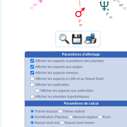
23°
16°
44'
15'
2°
30'
7°
08'
Paramètres d'affichage
Afficher les aspects et positions des planètes
Afficher les aspects aux angles
Afficher les aspects mineurs
Afficher les aspects à Lilith et au Nœud Nord
Afficher les astéroïdes
Afficher les aspects aux astéroïdes
Afficher les planètes hypothétiques
Paramètres de calcul
Thème tropical
Thème sidéral
Domification Placidus
Maisons égales
Koch
Noeud nord vrai
Noeud nord moyen