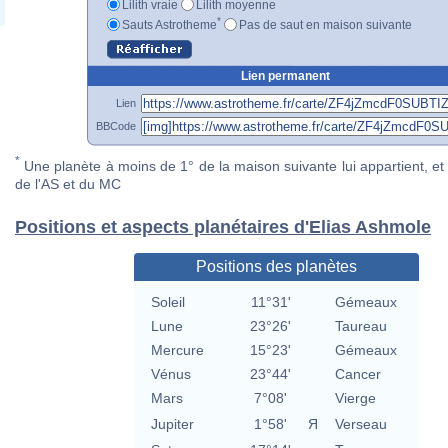
Lilith vraie
Lilith moyenne
*
Sauts Astrotheme
Pas de saut en maison suivante
Lien permanent
Lien
BBCode
*
Une planète à moins de 1° de la maison suivante lui appartient, et 
de l'AS et du MC
Positions et aspects planétaires d'Elias Ashmole
Positions des planètes
Soleil
11°31'
Gémeaux
Lune
23°26'
Taureau
Mercure
15°23'
Gémeaux
Vénus
23°44'
Cancer
Mars
7°08'
Vierge
Jupiter
1°58'
Я
Verseau