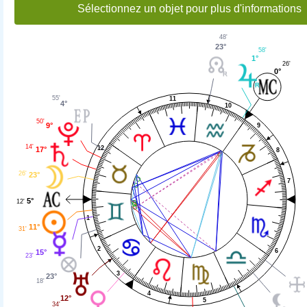
Sélectionnez un objet pour plus d'informations
48'
23°
58'
1°
26'
0°
55'
11
4°
10
50'
9°
9
14'
12
17°
8
26'
23°
7
5°
12'
1
11°
31'
2
6
15°
23'
3
23°
18'
4
12°
5
34'