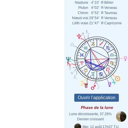
Neptune
4°10'
Я
Bélier
Pluton
4°02'
Я
Verseau
Chiron
0°52'
Я
Taureau
Nœud vrai
29°54'
Я
Verseau
Lilith vraie
21°47'
Я
Capricorne
Phase de la lune
Lune décroissante, 37.28%
Dernier croissant
Mer. 12 août 17h37 T.U.