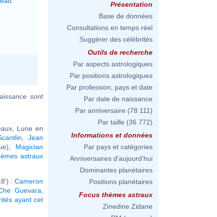
seau
Présentation
Base de données
Consultations en temps réel
Suggérer des célébrités
Outils de recherche
Par aspects astrologiques
Par positions astrologiques
Par profession, pays et date
aissance sont
Par date de naissance
Par anniversaire
(78 111)
Par taille
(36 772)
aux, Lune en
Informations et données
cantlin
,
Jean
ue)
,
Magician
Par pays et catégories
hèmes astraux
Anniversaires d'aujourd'hui
Dominantes planétaires
8') :
Cameron
Positions planétaires
Che Guevara
,
Focus thèmes astraux
rités ayant cet
Zinedine Zidane