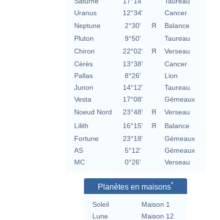
Saturne
17°14'
Taureau
Uranus
12°34'
Cancer
Neptune
2°30'
Я
Balance
Pluton
9°50'
Taureau
Chiron
22°02'
Я
Verseau
Cérès
13°38'
Cancer
Pallas
8°26'
Lion
Junon
14°12'
Taureau
Vesta
17°08'
Gémeaux
Noeud Nord
23°48'
Я
Verseau
Lilith
16°15'
Я
Balance
Fortune
23°18'
Gémeaux
AS
5°12'
Gémeaux
MC
0°26'
Verseau
*
Planètes en maisons
Soleil
Maison 1
Lune
Maison 12