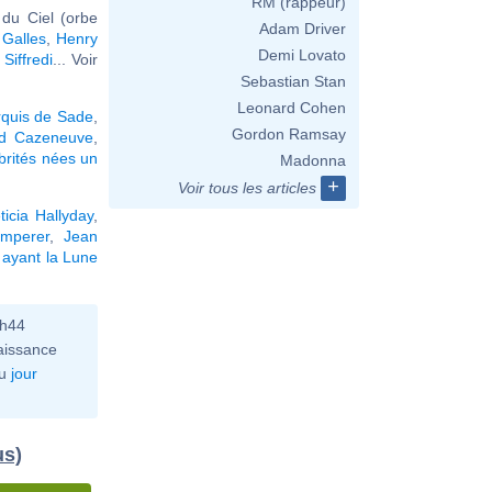
RM (rappeur)
du Ciel (orbe
Adam Driver
 Galles
,
Henry
Demi Lovato
Siffredi
... Voir
Sebastian Stan
Leonard Cohen
quis de Sade
,
Gordon Ramsay
rd Cazeneuve
,
brités nées un
Madonna
+
Voir tous les articles
ticia Hallyday
,
emperer
,
Jean
 ayant la Lune
0h44
aissance
u
jour
us)