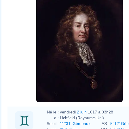
John Riley
Né le :
vendredi
2 juin
1617 à 03h28
à :
Lichfield (Royaume-Uni)
Soleil :
11°31' Gémeaux
AS :
5°12' Gé