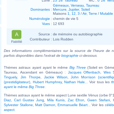
Lune :
23°26' Taureau
MC :
0°26' Ver
Gémeaux
,
Verseau
,
Taureau
Dominantes
:
Mercure
,
Jupiter
,
Soleil
Maisons
1
,
12
,
3
/
Air
,
Terre
/
Mutable
Numérologie
:
chemin de vie 5
Vues
:
12 693
A
Source :
de mémoire ou autobiographie
Contributeur :
Lois Rodden
Fiabilité
Des informations complémentaires sur la source de l'heure de n
parfois disponibles dans l'extrait de
biographie
ci-dessous.
Thèmes astraux ayant ayant le même
Big Three
(Soleil en Géme
Taureau, Ascendant en Gémeaux) :
Jacques Offenbach
,
Wes S
Tinguely
,
Jim Thorpe
,
Jackie Wilson
,
John Morrison (scientifiq
(prestidigitateur)
,
Hubert Humphrey
,
Nathan Hale
... Voir tous les
t
ayant le même
Big Three
.
Thèmes astraux ayant le même aspect Lune sextile Vénus (orbe 0°1
Diaz
,
Carl Gustav Jung
,
Mila Kunis
,
Zac Efron
,
Gwen Stefani
,
Sylvester Stallone
,
Matt Damon
,
Emmanuelle Béart
... Voir les
céléb
aspect
.