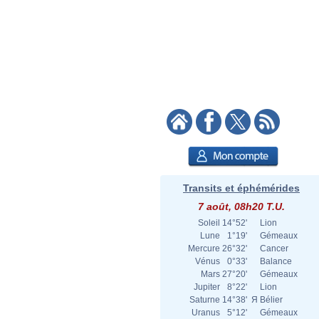
Transits et éphémérides
7 août, 08h20 T.U.
Soleil
14°52'
Lion
Lune
1°19'
Gémeaux
Mercure
26°32'
Cancer
Vénus
0°33'
Balance
Mars
27°20'
Gémeaux
Jupiter
8°22'
Lion
Saturne
14°38'
Я
Bélier
Uranus
5°12'
Gémeaux