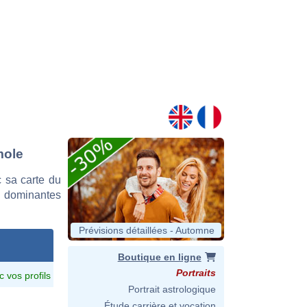
mole
 sa carte du
es dominantes
Prévisions détaillées - Automne
Boutique en ligne
Portraits
c vos profils
Portrait astrologique
Étude carrière et vocation