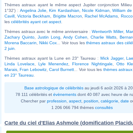
Thèmes astraux ayant le même aspect Jupiter conjonction Milieu 
1°32') :
Angelina Jolie
,
Kim Kardashian
,
Nicole Kidman
,
William de
Cavill
,
Victoria Beckham
,
Brigitte Macron
,
Rachel McAdams
,
Rocco 
les
célébrités ayant cet aspect
.
Thèmes astraux avec le même anniversaire :
Wentworth Miller
,
Mar
Zachary Quinto
,
Justin Long
,
Andy Cohen
,
Charlie Watts
,
Berna
Morena Baccarin
,
Nikki Cox
... Voir tous les
thèmes astraux des célé
2 juin
.
Thèmes astraux ayant la Lune en 23° Taureau :
Mick Jagger
,
Lae
Linda Lovelace
,
Lyle Menendez
,
Florence Nightingale
,
Otto Kl
Marais
,
Fran Lebowitz
,
Carol Burnett
... Voir tous les
thèmes astraux
en 23° Taureau
.
Base astrologique de célébrités
au jeudi 6 août 2026 à 2
78 111 célébrités et
évènements
dont 40 087 avec heure de n
Chercher par
profession
,
aspect
,
position
,
catégorie
,
date
o
1 206 066 794 thèmes
consultés
Carte du ciel d'Elias Ashmole (domification Placid