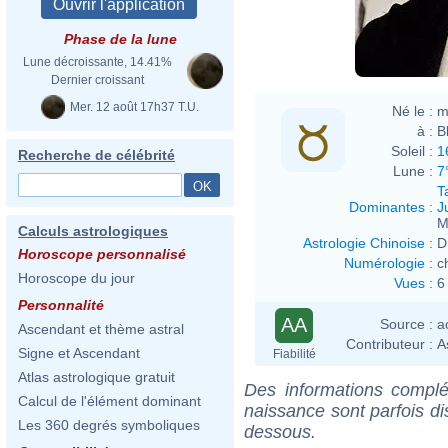
Phase de la lune
Lune décroissante, 14.41%
Dernier croissant
Mer. 12 août 17h37 T.U.
Né le :
m
à :
B
Soleil :
1
Recherche de célébrité
Lune :
7
T
Dominantes
:
J
M
Calculs astrologiques
Astrologie Chinoise
:
D
Horoscope personnalisé
Numérologie
:
c
Horoscope du jour
Vues
:
6
Personnalité
AA
Source :
a
Ascendant et thème astral
Contributeur :
A
Signe et Ascendant
Fiabilité
Atlas astrologique gratuit
Des informations complé
Calcul de l'élément dominant
naissance sont parfois di
Les 360 degrés symboliques
dessous.