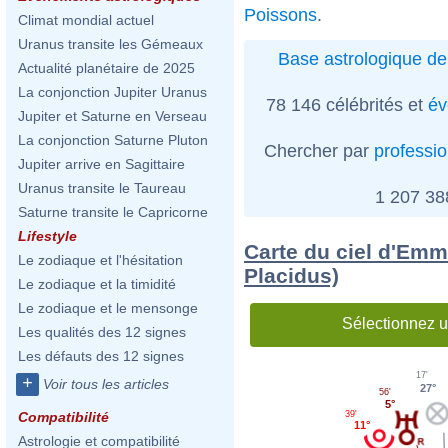
Poissons
.
Climat mondial actuel
Uranus transite les Gémeaux
Base astrologique de
Actualité planétaire de 2025
La conjonction Jupiter Uranus
78 146 célébrités et
év
Jupiter et Saturne en Verseau
La conjonction Saturne Pluton
Chercher par
professi
Jupiter arrive en Sagittaire
Uranus transite le Taureau
1 207 3
Saturne transite le Capricorne
Lifestyle
Carte du ciel d'Emm
Le zodiaque et l'hésitation
Placidus)
Le zodiaque et la timidité
Le zodiaque et le mensonge
Sélectionnez u
Les qualités des 12 signes
Les défauts des 12 signes
17'
+
Voir tous les articles
27°
56'
5°
Compatibilité
39'
11°
Astrologie et compatibilité