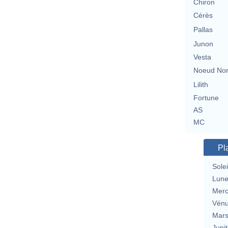
Chiron
Cérès
Pallas
Junon
Vesta
Noeud No
Lilith
Fortune
AS
MC
Pl
Solei
Lun
Merc
Vén
Mar
Jupit