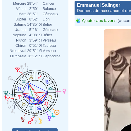
Mercure
29°54'
Cancer
Emmanuel Salinger
Vénus
2°50'
Balance
Données de naissance et dom
Mars
28°51'
Gémeaux
Jupiter
8°52'
Lion
Ajouter aux favoris
(aucun 
Saturne
14°35'
Я
Bélier
Uranus
5°16'
Gémeaux
Neptune
4°08'
Я
Bélier
Pluton
3°59'
Я
Verseau
Chiron
0°51'
Я
Taureau
Nœud vrai
29°51'
Я
Verseau
Lilith vraie
18°12'
Я
Capricorne