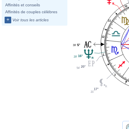
Affinités et conseils
10
Affinités de couples célèbres
+
Voir tous les articles
11
12
5°
39'
1
16°
29'
20°
54'
2
17°
21'