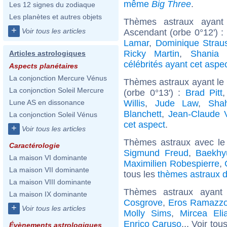
même
Big Three
.
Les 12 signes du zodiaque
Les planètes et autres objets
Thèmes astraux ayant 
+
Voir tous les articles
Ascendant (orbe 0°12') :
Lamar
,
Dominique Strau
Ricky Martin
,
Shania 
Articles astrologiques
célébrités ayant cet aspe
Aspects planétaires
La conjonction Mercure Vénus
Thèmes astraux ayant le 
La conjonction Soleil Mercure
(orbe 0°13') :
Brad Pitt
Willis
,
Jude Law
,
Sha
Lune AS en dissonance
Blanchett
,
Jean-Claude
La conjonction Soleil Vénus
cet aspect
.
+
Voir tous les articles
Thèmes astraux avec le
Caractérologie
Sigmund Freud
,
Baekhy
La maison VI dominante
Maximilien Robespierre
,
La maison VII dominante
tous les
thèmes astraux d
La maison VIII dominante
Thèmes astraux ayant
La maison IX dominante
Cosgrove
,
Eros Ramazzot
+
Voir tous les articles
Molly Sims
,
Mircea Eli
Enrico Caruso
... Voir tou
Évènements astrologiques