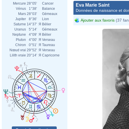
Mercure
28°05'
Cancer
Eva Marie Saint
Vénus
1°38'
Balance
Données de naissance et dom
Mars
28°03'
Gémeaux
Jupiter
8°36'
Lion
Ajouter aux favoris
(37 fan
Saturne
14°37'
Я
Bélier
Uranus
5°14'
Gémeaux
Neptune
4°09'
Я
Bélier
Pluton
4°00'
Я
Verseau
Chiron
0°51'
Я
Taureau
Nœud vrai
29°52'
Я
Verseau
Lilith vraie
20°14'
Я
Capricorne