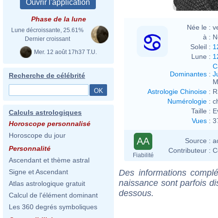
Phase de la lune
Née le :
v
Lune décroissante, 25.61%
à :
N
Dernier croissant
Soleil :
1
Mer. 12 août 17h37 T.U.
Lune :
1
C
Dominantes
:
J
Recherche de célébrité
M
Astrologie Chinoise
:
R
Numérologie
:
c
Taille :
E
Calculs astrologiques
Vues
:
3
Horoscope personnalisé
Horoscope du jour
AA
Source :
a
Personnalité
Contributeur :
C
Fiabilité
Ascendant et thème astral
Des informations complé
Signe et Ascendant
naissance sont parfois di
Atlas astrologique gratuit
dessous.
Calcul de l'élément dominant
Les 360 degrés symboliques