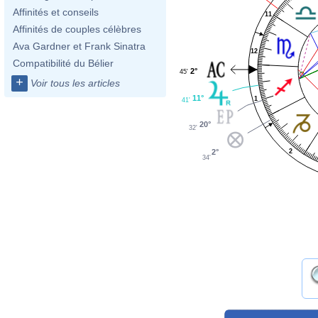
Affinités et conseils
11
Affinités de couples célèbres
Ava Gardner et Frank Sinatra
12
Compatibilité du Bélier
2°
45'
+
Voir tous les articles
11°
1
41'
20°
32'
2
2°
34'