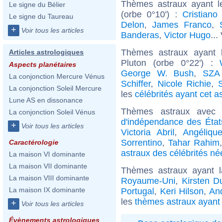
Thèmes astraux ayant 
Le signe du Bélier
(orbe 0°10') :
Cristiano
Le signe du Taureau
Delon
,
James Franco
,
+
Voir tous les articles
Banderas
,
Victor Hugo
...
Thèmes astraux ayant 
Articles astrologiques
Pluton (orbe 0°22') :
Aspects planétaires
George W. Bush
,
SZA 
La conjonction Mercure Vénus
Schiffer
,
Nicole Richie
,
La conjonction Soleil Mercure
les
célébrités ayant cet a
Lune AS en dissonance
Thèmes astraux avec
La conjonction Soleil Vénus
d'indépendance des État
+
Voir tous les articles
Victoria Abril
,
Angéliqu
Sorrentino
,
Tahar Rahim
Caractérologie
astraux des célébrités née
La maison VI dominante
La maison VII dominante
Thèmes astraux ayant 
La maison VIII dominante
Royaume-Uni
,
Kirsten D
La maison IX dominante
Portugal
,
Keri Hilson
,
An
les
thèmes astraux ayant 
+
Voir tous les articles
Évènements astrologiques