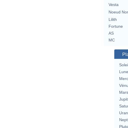
Vesta
Noeud No
Lilith
Fortune
AS
MC
Pl
Solei
Lun
Merc
Vén
Mar
Jupit
Satu
Uran
Nept
Plut