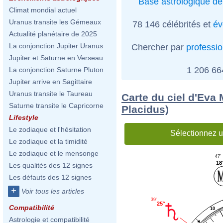
Base astrologique de
Climat mondial actuel
Uranus transite les Gémeaux
78 146 célébrités et
év
Actualité planétaire de 2025
La conjonction Jupiter Uranus
Chercher par
professi
Jupiter et Saturne en Verseau
1 206 6
La conjonction Saturne Pluton
Jupiter arrive en Sagittaire
Uranus transite le Taureau
Carte du ciel d'Eva 
Saturne transite le Capricorne
Placidus)
Lifestyle
Le zodiaque et l'hésitation
Sélectionnez u
Le zodiaque et la timidité
Le zodiaque et le mensonge
47'
18
Les qualités des 12 signes
Les défauts des 12 signes
+
Voir tous les articles
39'
25°
Compatibilité
10
Astrologie et compatibilité