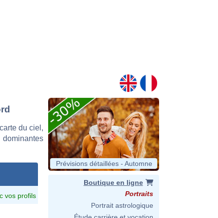
ord
arte du ciel,
s dominantes
Prévisions détaillées - Automne
Boutique en ligne
Portraits
c vos profils
Portrait astrologique
Étude carrière et vocation