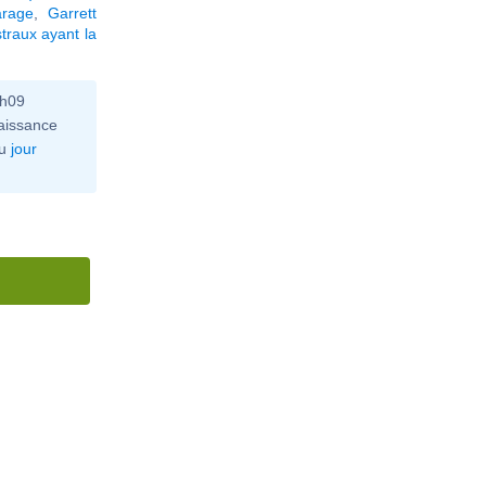
arage
,
Garrett
traux ayant la
3h09
aissance
u
jour