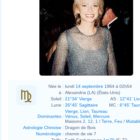
Née le :
lundi
14 septembre
1964 à 02h54
à :
Alexandria (LA) (États-Unis)
Soleil :
21°34' Vierge
AS :
12°41' Li
Lune :
26°45' Sagittaire
MC :
6°45' Tau
Vierge
,
Lion
,
Taureau
Dominantes
:
Vénus
,
Soleil
,
Mercure
Maisons
2
,
12
,
1
/
Terre
,
Feu
/
Mutabl
Astrologie Chinoise
:
Dragon de Bois
Numérologie
:
chemin de vie 7
Taille :
Faith Ford mesure
1m70
(5' 7")