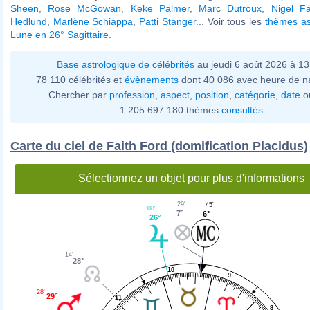
Sheen
,
Rose McGowan
,
Keke Palmer
,
Marc Dutroux
,
Nigel F
Hedlund
,
Marlène Schiappa
,
Patti Stanger
... Voir tous les
thèmes as
Lune en 26° Sagittaire
.
Base astrologique de célébrités
au jeudi 6 août 2026 à 1
78 110 célébrités et
évènements
dont 40 086 avec heure de n
Chercher par
profession
,
aspect
,
position
,
catégorie
,
date
o
1 205 697 180 thèmes
consultés
Carte du ciel de Faith Ford (domification Placidus)
Sélectionnez un objet pour plus d'informations
29'
45'
08'
7°
6°
26°
14'
28°
10
9
28'
29°
11
8