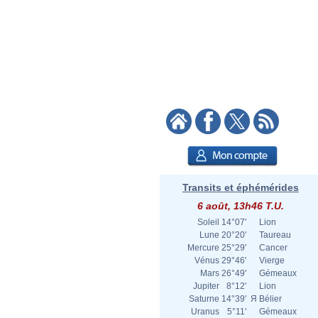
Transits et éphémérides
6 août, 13h46 T.U.
Soleil
14°07'
Lion
Lune
20°20'
Taureau
Mercure
25°29'
Cancer
Vénus
29°46'
Vierge
Mars
26°49'
Gémeaux
Jupiter
8°12'
Lion
Saturne
14°39'
Я
Bélier
Uranus
5°11'
Gémeaux