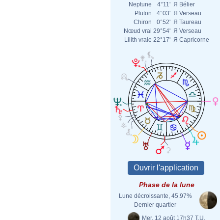
Neptune
4°11'
Я
Bélier
Pluton
4°03'
Я
Verseau
Chiron
0°52'
Я
Taureau
Nœud vrai
29°54'
Я
Verseau
Lilith vraie
22°17'
Я
Capricorne
Phase de la lune
Lune décroissante, 45.97%
Dernier quartier
Mer. 12 août 17h37 T.U.