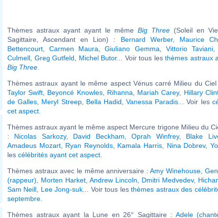
Thèmes astraux ayant ayant le même
Big Three
(Soleil en Vi
Sagittaire, Ascendant en Lion) :
Bernard Werber
,
Maurice Che
Bettencourt
,
Carmen Maura
,
Giuliano Gemma
,
Vittorio Taviani
Culmell
,
Greg Gutfeld
,
Michel Butor
... Voir tous les
thèmes astraux 
Big Three
.
Thèmes astraux ayant le même aspect Vénus carré Milieu du Ciel 
Taylor Swift
,
Beyoncé Knowles
,
Rihanna
,
Mariah Carey
,
Hillary Cli
de Galles
,
Meryl Streep
,
Bella Hadid
,
Vanessa Paradis
... Voir les
c
cet aspect
.
Thèmes astraux ayant le même aspect Mercure trigone Milieu du Cie
:
Nicolas Sarkozy
,
David Beckham
,
Oprah Winfrey
,
Blake Liv
Amadeus Mozart
,
Ryan Reynolds
,
Kamala Harris
,
Nina Dobrev
,
Yo
les
célébrités ayant cet aspect
.
Thèmes astraux avec le même anniversaire :
Amy Winehouse
,
Gen
(rappeur)
,
Morten Harket
,
Andrew Lincoln
,
Dmitri Medvedev
,
Hicha
Sam Neill
,
Lee Jong-suk
... Voir tous les
thèmes astraux des célébri
septembre
.
Thèmes astraux ayant la Lune en 26° Sagittaire :
Adele (chant