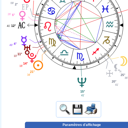
09'
2°
12
26'
6°
7
12°
41'
1
6
4°
49'
2
11°
5
10'
14°
3
16'
4
21°
25°
34'
36'
20°
41'
15°
41'
Paramètres d'affichage