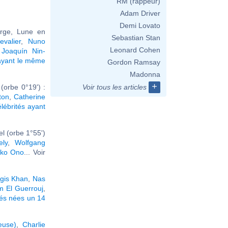
RM (rappeur)
Adam Driver
Demi Lovato
erge, Lune en
Sebastian Stan
valier
,
Nuno
Leonard Cohen
,
Joaquín Nin-
ayant le même
Gordon Ramsay
Madonna
+
(orbe 0°19') :
Voir tous les articles
nton
,
Catherine
élébrités ayant
l (orbe 1°55')
ely
,
Wolfgang
ko Ono
... Voir
gis Khan
,
Nas
m El Guerrouj
,
tés nées un 14
euse)
,
Charlie