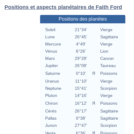
Positions et aspects planétaires de Faith Ford
Positions des planètes
Soleil
21°34'
Vierge
Lune
26°45'
Sagittaire
Mercure
4°49'
Vierge
Vénus
6°26'
Lion
Mars
29°28'
Cancer
Jupiter
26°08'
Taureau
Saturne
0°10'
Я
Poissons
Uranus
11°10'
Vierge
Neptune
15°41'
Scorpion
Pluton
14°16'
Vierge
Chiron
16°12'
Я
Poissons
Cérès
26°17'
Sagittaire
Pallas
0°38'
Sagittaire
Junon
27°47'
Scorpion
Vesta
6°36'
Я
Poissons