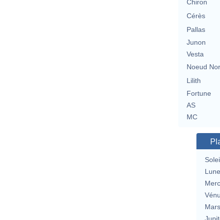
Chiron
Cérès
Pallas
Junon
Vesta
Noeud No
Lilith
Fortune
AS
MC
Pl
Solei
Lun
Merc
Vén
Mar
Jupit