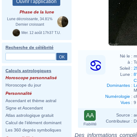
Phase de la lune
Lune décroissante, 34.81%
Dernier croissant
Mer. 12 août 17h37 T.U.
Recherche de célébrité
Né le :
m
à :
T
Soleil :
2
Calculs astrologiques
Lune :
8
Horoscope personnalisé
C
Horoscope du jour
Dominantes
:
L
M
Personnalité
Numérologie
:
c
Ascendant et thème astral
Vues
:
9
Signe et Ascendant
AA
Source :
a
Atlas astrologique gratuit
Contributeur :
D
Calcul de l'élément dominant
Fiabilité
Les 360 degrés symboliques
Des informations complé