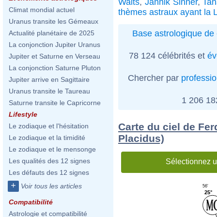
Waits
,
Jannik Sinner
,
Ta
Climat mondial actuel
thèmes astraux ayant la 
Uranus transite les Gémeaux
Base astrologique de 
Actualité planétaire de 2025
La conjonction Jupiter Uranus
78 124 célébrités et
év
Jupiter et Saturne en Verseau
La conjonction Saturne Pluton
Chercher par
professi
Jupiter arrive en Sagittaire
Uranus transite le Taureau
1 206 1
Saturne transite le Capricorne
Lifestyle
Carte du ciel de Fer
Le zodiaque et l'hésitation
Placidus)
Le zodiaque et la timidité
Le zodiaque et le mensonge
Les qualités des 12 signes
Sélectionnez u
Les défauts des 12 signes
+
Voir tous les articles
56'
25°
Compatibilité
Astrologie et compatibilité