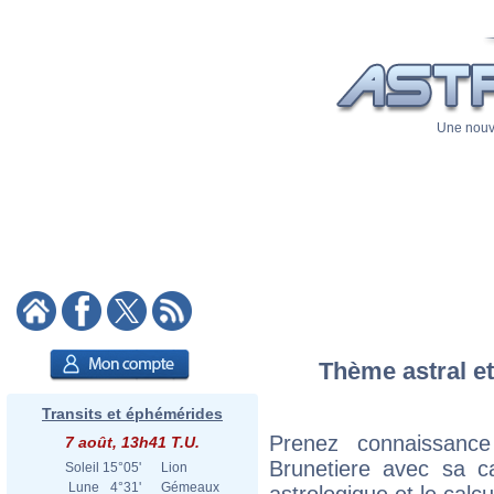
Une nouve
Thème astral et
Transits et éphémérides
Prenez connaissanc
7 août, 13h41 T.U.
Brunetiere avec sa ca
Soleil
15°05'
Lion
Lune
4°31'
Gémeaux
astrologique et le calc