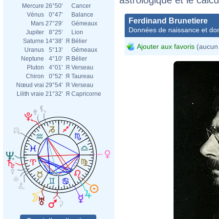
Mercure
26°50'
Cancer
Vénus
0°47'
Balance
Ferdinand Brunetiere
Mars
27°29'
Gémeaux
Données de naissance et dom
Jupiter
8°25'
Lion
Saturne
14°38'
Я
Bélier
Ajouter aux favoris
(aucun 
Uranus
5°13'
Gémeaux
Neptune
4°10'
Я
Bélier
Pluton
4°01'
Я
Verseau
Chiron
0°52'
Я
Taureau
Nœud vrai
29°54'
Я
Verseau
Lilith vraie
21°32'
Я
Capricorne