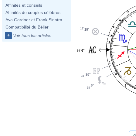
Affinités et conseils
Affinités de couples célèbres
10
Ava Gardner et Frank Sinatra
Compatibilité du Bélier
11
13'
19°
+
Voir tous les articles
12
6°
34'
1
26°
34'
6°
2
38'