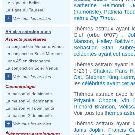
Le signe du Bélier
Katherine Helmond
,
J
Le signe du Taureau
(humoriste)
,
Patricia Tod
même
Big Three
.
+
Voir tous les articles
Thèmes astraux ayant le
Articles astrologiques
Ciel (orbe 0°07') :
Jo
Aspects planétaires
Manson
,
Hailey Baldwin
La conjonction Mercure Vénus
Sebastian Stan
,
Aubre
célébrités ayant cet aspe
La conjonction Soleil Mercure
Lune AS en dissonance
Thèmes astraux ayant le
La conjonction Soleil Vénus
0°23') :
Shakira
,
Paris Hi
+
Cat
,
Stephen King
,
Lenny
Voir tous les articles
les
célébrités ayant cet a
Caractérologie
Thèmes astraux avec le
La maison VI dominante
Priyanka Chopra
,
Vin D
La maison VII dominante
Richard Branson
,
Méliss
La maison VIII dominante
Voir tous les
thèmes astra
La maison IX dominante
Thèmes astraux ayant 
+
Voir tous les articles
Janis Joplin
,
Francis Ca
Évènements astrologiques