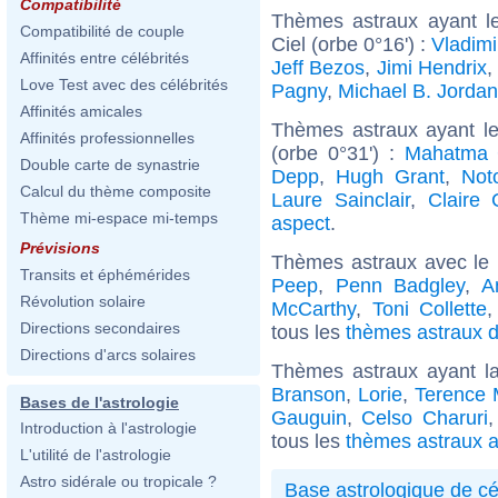
Compatibilité
Thèmes astraux ayant le
Compatibilité de couple
Ciel (orbe 0°16') :
Vladimi
Affinités entre célébrités
Jeff Bezos
,
Jimi Hendrix
,
Love Test avec des célébrités
Pagny
,
Michael B. Jordan
Affinités amicales
Thèmes astraux ayant le
Affinités professionnelles
(orbe 0°31') :
Mahatma 
Double carte de synastrie
Depp
,
Hugh Grant
,
Not
Calcul du thème composite
Laure Sainclair
,
Claire 
Thème mi-espace mi-temps
aspect
.
Prévisions
Thèmes astraux avec le
Transits et éphémérides
Peep
,
Penn Badgley
,
A
Révolution solaire
McCarthy
,
Toni Collette
Directions secondaires
tous les
thèmes astraux d
Directions d'arcs solaires
Thèmes astraux ayant l
Branson
,
Lorie
,
Terence
Bases de l'astrologie
Gauguin
,
Celso Charuri
Introduction à l'astrologie
tous les
thèmes astraux a
L'utilité de l'astrologie
Astro sidérale ou tropicale ?
Base astrologique de cé