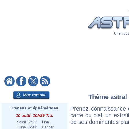
Une nouve
Thème astral 
Prenez connaissance 
Transits et éphémérides
carte du ciel, un extrai
10 août, 10h59 T.U.
de ses dominantes plan
Soleil
17°51'
Lion
Lune
16°43'
Cancer