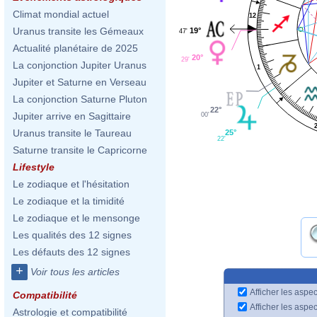
Climat mondial actuel
12
Uranus transite les Gémeaux
19°
47'
Actualité planétaire de 2025
20°
29'
La conjonction Jupiter Uranus
1
Jupiter et Saturne en Verseau
La conjonction Saturne Pluton
22°
Jupiter arrive en Sagittaire
00'
Uranus transite le Taureau
25°
22'
Saturne transite le Capricorne
Lifestyle
Le zodiaque et l'hésitation
Le zodiaque et la timidité
Le zodiaque et le mensonge
Les qualités des 12 signes
Les défauts des 12 signes
+
Voir tous les articles
Afficher les aspec
Compatibilité
Afficher les aspe
Astrologie et compatibilité