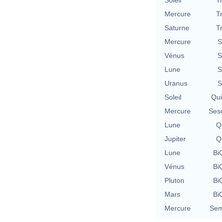
Mercure
T
Saturne
T
Mercure
S
Vénus
S
Lune
S
Uranus
S
Soleil
Qu
Mercure
Ses
Lune
Qu
Jupiter
Qu
Lune
BiQ
Vénus
BiQ
Pluton
BiQ
Mars
BiQ
Mercure
Sem