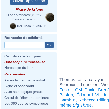
Phase de la lune
Lune décroissante, 8.12%
Dernier croissant
Mer. 12 août 17h37 T.U.
Recherche de célébrité
Calculs astrologiques
Horoscope personnalisé
Horoscope du jour
Personnalité
Thèmes astraux ayant
Ascendant et thème astral
Scorpion, Lune en Vier
Signe et Ascendant
Foster
,
CM Punk
,
Bren
Atlas astrologique gratuit
Basten
,
Édouard VII du
Calcul de l'élément dominant
Gamblin
,
Rebecca Gillin
Les 360 degrés symboliques
même
Big Three
.