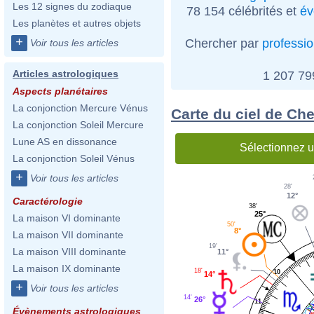
Les 12 signes du zodiaque
78 154 célébrités et
év
Les planètes et autres objets
+
Chercher par
professi
Voir tous les articles
Articles astrologiques
1 207 7
Aspects planétaires
La conjonction Mercure Vénus
Carte du ciel de Che
La conjonction Soleil Mercure
Lune AS en dissonance
Sélectionnez u
La conjonction Soleil Vénus
+
Voir tous les articles
28'
12°
Caractérologie
38'
25°
La maison VI dominante
50'
8°
La maison VII dominante
19'
La maison VIII dominante
11°
La maison IX dominante
18'
10
14°
+
Voir tous les articles
14'
26°
11
Évènements astrologiques