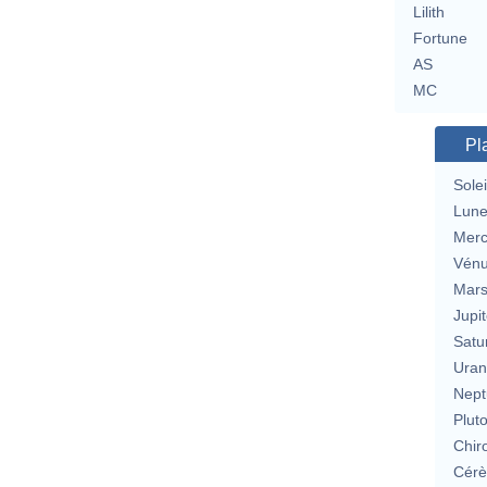
Lilith
Fortune
AS
MC
Pl
Solei
Lun
Merc
Vén
Mar
Jupit
Satu
Uran
Nept
Plut
Chir
Cérè