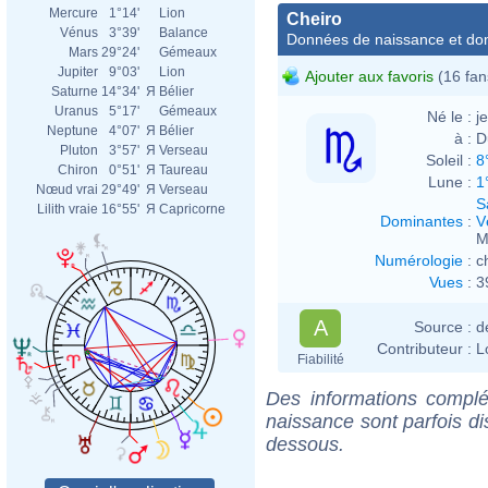
Mercure
1°14'
Lion
Cheiro
Vénus
3°39'
Balance
Données de naissance et dom
Mars
29°24'
Gémeaux
Jupiter
9°03'
Lion
Ajouter aux favoris
(16 fan
Saturne
14°34'
Я
Bélier
Uranus
5°17'
Gémeaux
Né le :
j
Neptune
4°07'
Я
Bélier
à :
D
Pluton
3°57'
Я
Verseau
Soleil :
8
Chiron
0°51'
Я
Taureau
Lune :
1
Nœud vrai
29°49'
Я
Verseau
S
Lilith vraie
16°55'
Я
Capricorne
Dominantes
:
V
M
Numérologie
:
c
Vues
:
3
A
Source :
d
Contributeur :
L
Fiabilité
Des informations complé
naissance sont parfois di
dessous.