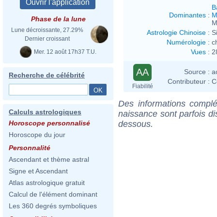
B
Dominantes
:
M
Phase de la lune
M
Lune décroissante, 27.29%
Astrologie Chinoise
:
S
Dernier croissant
Numérologie
:
c
Vues
:
2
Mer. 12 août 17h37 T.U.
AA
Source :
a
Recherche de célébrité
Contributeur :
C
Fiabilité
Des informations complé
Calculs astrologiques
naissance sont parfois di
dessous.
Horoscope personnalisé
Horoscope du jour
Personnalité
Ascendant et thème astral
Signe et Ascendant
Atlas astrologique gratuit
Calcul de l'élément dominant
Les 360 degrés symboliques