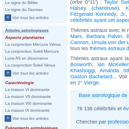
(orbe 0°11') :
Taylor Swi
Le signe du Bélier
Halsey (chanteuse)
,
K
Le signe du Taureau
Fitzgerald Kennedy, Jr.
+
Voir tous les articles
célébrités ayant cet aspe
Thèmes astraux avec le 
Articles astrologiques
Mars
,
Barbara Palvin
,
Aspects planétaires
Cannon
,
Ursula von der 
La conjonction Mercure Vénus
tous les
thèmes astraux d
La conjonction Soleil Mercure
Thèmes astraux ayant la
Lune AS en dissonance
Bosworth
,
Ian McKelle
La conjonction Soleil Vénus
Khashoggi
,
Amanda St
+
Voir tous les articles
Gaston Bachelard
... Voi
en 2° Vierge
.
Caractérologie
La maison VI dominante
Base astrologique de 
La maison VII dominante
La maison VIII dominante
78 138 célébrités et
év
La maison IX dominante
+
Voir tous les articles
Chercher par
professi
Évènements astrologiques