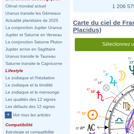
1 206 5
Climat mondial actuel
Uranus transite les Gémeaux
Actualité planétaire de 2025
Carte du ciel de Fra
La conjonction Jupiter Uranus
Placidus)
Jupiter et Saturne en Verseau
La conjonction Saturne Pluton
Sélectionnez u
Jupiter arrive en Sagittaire
Uranus transite le Taureau
21'
13°
Saturne transite le Capricorne
24'
2°
Lifestyle
54'
8°
Le zodiaque et l'hésitation
43'
14°
Le zodiaque et la timidité
1
47'
18°
Le zodiaque et le mensonge
Les qualités des 12 signes
11
Les défauts des 12 signes
03'
15°
+
Voir tous les articles
12
Compatibilité
27°
22'
Astrologie et compatibilité