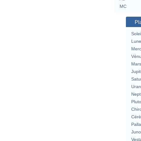
MC
Pl
Solei
Lun
Merc
Vén
Mar
Jupit
Satu
Uran
Nept
Plut
Chir
Cérè
Pall
Jun
Vest