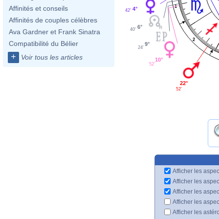
1
Affinités et conseils
4°
42'
Affinités de couples célèbres
6°
40'
Ava Gardner et Frank Sinatra
2
Compatibilité du Bélier
9°
24'
+
Voir tous les articles
10°
52'
22°
52'
Afficher les aspec
Afficher les aspe
Afficher les aspe
Afficher les aspe
Afficher les astér