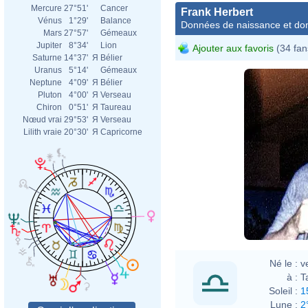
Fran
Mercure
27°51'
Cancer
Frank Herbert
Vénus
1°29'
Balance
Données de naissance et dom
Mars
27°57'
Gémeaux
Jupiter
8°34'
Lion
Ajouter aux favoris
(34 fan
Saturne
14°37'
Я
Bélier
Uranus
5°14'
Gémeaux
Neptune
4°09'
Я
Bélier
Pluton
4°00'
Я
Verseau
Yerp
Chiron
0°51'
Я
Taureau
Nœud vrai
29°53'
Я
Verseau
Lilith vraie
20°30'
Я
Capricorne
Nihon
j
Fran
Né le :
v
à :
T
Soleil :
1
Lune :
2