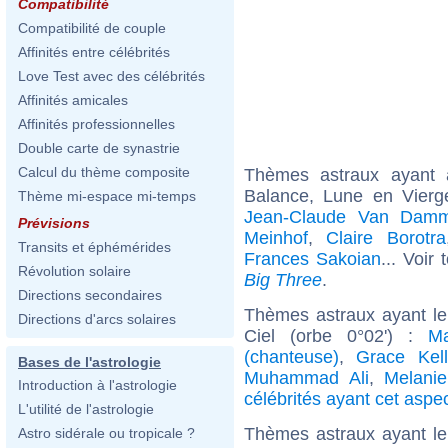
Compatibilité
Compatibilité de couple
Affinités entre célébrités
Love Test avec des célébrités
Affinités amicales
Affinités professionnelles
Double carte de synastrie
Calcul du thème composite
Thèmes astraux ayant
Balance, Lune en Vierg
Thème mi-espace mi-temps
Jean-Claude Van Dam
Prévisions
Meinhof
,
Claire Borotra
Transits et éphémérides
Frances Sakoian
... Voir
Révolution solaire
Big Three
.
Directions secondaires
Thèmes astraux ayant le
Directions d'arcs solaires
Ciel (orbe 0°02') :
M
(chanteuse)
,
Grace Kell
Bases de l'astrologie
Muhammad Ali
,
Melanie
Introduction à l'astrologie
célébrités ayant cet aspe
L'utilité de l'astrologie
Thèmes astraux ayant l
Astro sidérale ou tropicale ?