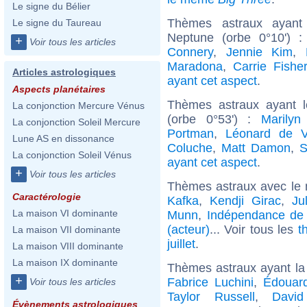
Le signe du Bélier
Thèmes astraux ayant 
Le signe du Taureau
Neptune (orbe 0°10') 
+
Voir tous les articles
Connery
,
Jennie Kim
,
Maradona
,
Carrie Fishe
Articles astrologiques
ayant cet aspect
.
Aspects planétaires
Thèmes astraux ayant 
La conjonction Mercure Vénus
(orbe 0°53') :
Marilyn
La conjonction Soleil Mercure
Portman
,
Léonard de V
Lune AS en dissonance
Coluche
,
Matt Damon
,
S
La conjonction Soleil Vénus
ayant cet aspect
.
+
Voir tous les articles
Thèmes astraux avec le
Caractérologie
Kafka
,
Kendji Girac
,
Ju
La maison VI dominante
Munn
,
Indépendance de l
(acteur)
... Voir tous les
t
La maison VII dominante
juillet
.
La maison VIII dominante
La maison IX dominante
Thèmes astraux ayant la
+
Fabrice Luchini
,
Édouard
Voir tous les articles
Taylor Russell
,
David
Évènements astrologiques