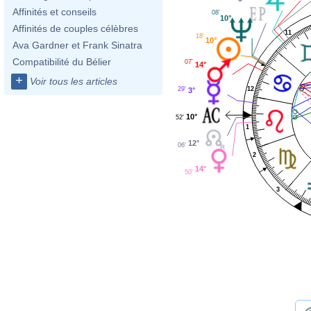
Affinités et conseils
08'
10°
Affinités de couples célèbres
11
18'
10°
Ava Gardner et Frank Sinatra
Compatibilité du Bélier
07'
14°
+
Voir tous les articles
12
29'
3°
10°
52'
1
12°
06'
2
14°
50'
3