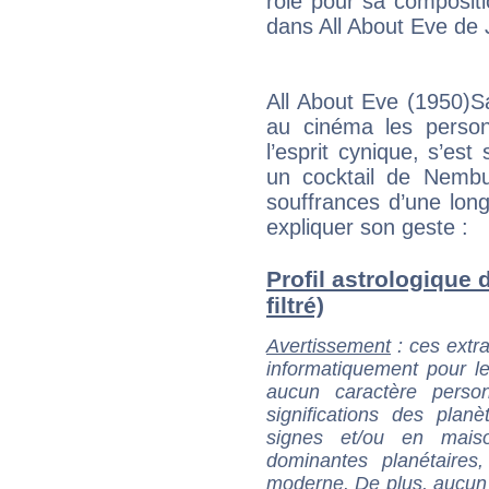
rôle pour sa compositio
dans All About Eve de
All About Eve (1950)Sa
au cinéma les perso
l’esprit cynique, s’est
un cocktail de Nembu
souffrances d’une long
expliquer son geste :
Profil astrologique 
filtré)
Avertissement
: ces extra
informatiquement pour le
aucun caractère perso
significations des pla
signes et/ou en maiso
dominantes planétaires,
moderne. De plus, aucun a