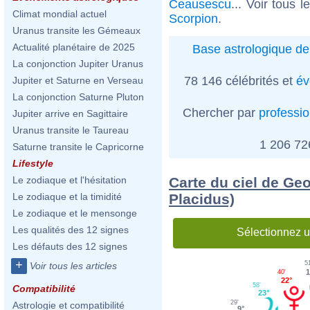
Ceausescu
... Voir tous 
Climat mondial actuel
Scorpion
.
Uranus transite les Gémeaux
Actualité planétaire de 2025
Base astrologique de
La conjonction Jupiter Uranus
78 146 célébrités et
év
Jupiter et Saturne en Verseau
La conjonction Saturne Pluton
Chercher par
professi
Jupiter arrive en Sagittaire
Uranus transite le Taureau
1 206 7
Saturne transite le Capricorne
Lifestyle
Carte du ciel de Ge
Le zodiaque et l'hésitation
Placidus)
Le zodiaque et la timidité
Le zodiaque et le mensonge
Les qualités des 12 signes
Sélectionnez u
Les défauts des 12 signes
+
5
Voir tous les articles
1
40'
22°
58'
Compatibilité
23°
29'
Astrologie et compatibilité
9°