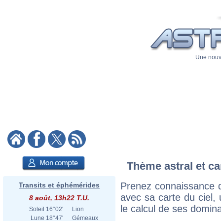
Une nouve
Thème astral et ca
Prenez connaissance 
Transits et éphémérides
avec sa carte du ciel, 
8 août, 13h22 T.U.
le calcul de ses domina
Soleil
16°02'
Lion
Lune
18°47'
Gémeaux