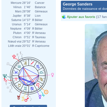
Mercure
28°16'
Cancer
George Sanders
Vénus
1°46'
Balance
Données de naissance et dom
Mars
28°08'
Gémeaux
Jupiter
8°38'
Lion
Ajouter aux favoris
(17 fan
Saturne
14°37'
Я
Bélier
Uranus
5°14'
Gémeaux
Neptune
4°09'
Я
Bélier
Pluton
4°00'
Я
Verseau
Chiron
0°51'
Я
Taureau
Nœud vrai
29°52'
Я
Verseau
Lilith vraie
20°01'
Я
Capricorne