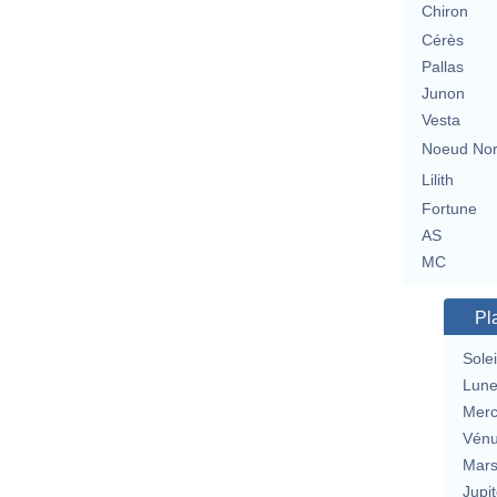
Chiron
Cérès
Pallas
Junon
Vesta
Noeud No
Lilith
Fortune
AS
MC
Pl
Solei
Lun
Merc
Vén
Mar
Jupit