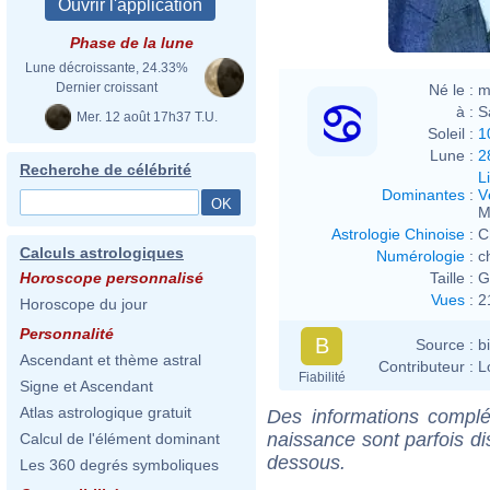
Phase de la lune
Lune décroissante, 24.33%
Dernier croissant
Né le :
m
à :
S
Mer. 12 août 17h37 T.U.
Soleil :
1
Lune :
2
Recherche de célébrité
L
Dominantes
:
V
M
Astrologie Chinoise
:
C
Calculs astrologiques
Numérologie
:
c
Taille :
G
Horoscope personnalisé
Vues
:
2
Horoscope du jour
Personnalité
B
Source :
b
Ascendant et thème astral
Contributeur :
L
Fiabilité
Signe et Ascendant
Atlas astrologique gratuit
Des informations complé
naissance sont parfois di
Calcul de l'élément dominant
dessous.
Les 360 degrés symboliques