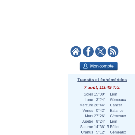
Transits et éphémérides
7 août, 11h49 T.U.
Soleil
15°00'
Lion
Lune
3°24'
Gémeaux
Mercure
26°44'
Cancer
Vénus
0°42'
Balance
Mars
27°26'
Gémeaux
Jupiter
8°24'
Lion
Saturne
14°38'
Я
Bélier
Uranus
5°12'
Gémeaux