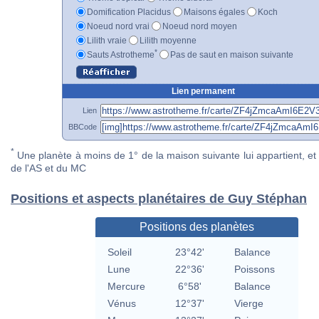
Domification Placidus
Maisons égales
Koch
Noeud nord vrai
Noeud nord moyen
Lilith vraie
Lilith moyenne
*
Sauts Astrotheme
Pas de saut en maison suivante
Lien permanent
Lien
BBCode
*
Une planète à moins de 1° de la maison suivante lui appartient, et 
de l'AS et du MC
Positions et aspects planétaires de Guy Stéphan
Positions des planètes
Soleil
23°42'
Balance
Lune
22°36'
Poissons
Mercure
6°58'
Balance
Vénus
12°37'
Vierge