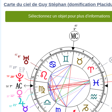
Carte du ciel de Guy Stéphan (domification Placid
Sélectionnez un objet pour plus d'informations
40'
1°
10
9
41'
6°
11
8
21'
27°
56'
29°
12
7
7°
50'
1
6
12°
37'
21°
02'
2
5