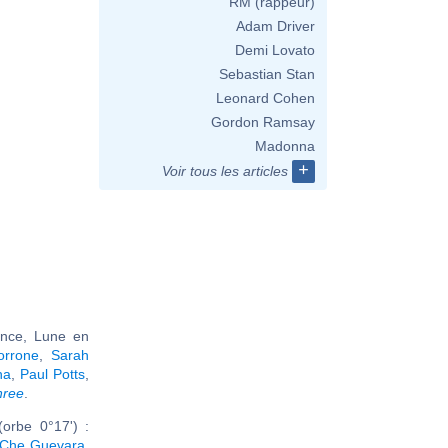
RM (rappeur)
Adam Driver
Demi Lovato
Sebastian Stan
Leonard Cohen
Gordon Ramsay
Madonna
+
Voir tous les articles
ance, Lune en
orrone
,
Sarah
na
,
Paul Potts
,
hree
.
orbe 0°17') :
Che Guevara
,