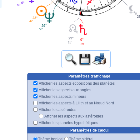
6°
58'
3
4
2
23°
42'
29°
55'
29°
0°
31'
39'
Paramètres d'affichage
Afficher les aspects et positions des planètes
Afficher les aspects aux angles
Afficher les aspects mineurs
Afficher les aspects à Lilith et au Nœud Nord
Afficher les astéroïdes
Afficher les aspects aux astéroïdes
Afficher les planètes hypothétiques
Paramètres de calcul
Thème tropical
Thème sidéral