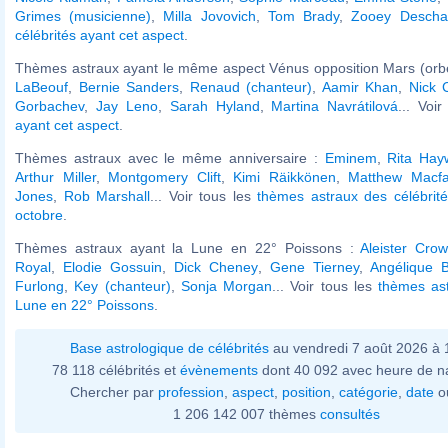
Grimes (musicienne)
,
Milla Jovovich
,
Tom Brady
,
Zooey Descha
célébrités ayant cet aspect
.
Thèmes astraux ayant le même aspect Vénus opposition Mars (orbe
LaBeouf
,
Bernie Sanders
,
Renaud (chanteur)
,
Aamir Khan
,
Nick 
Gorbachev
,
Jay Leno
,
Sarah Hyland
,
Martina Navrátilová
... Voi
ayant cet aspect
.
Thèmes astraux avec le même anniversaire :
Eminem
,
Rita Hay
Arthur Miller
,
Montgomery Clift
,
Kimi Räikkönen
,
Matthew Macf
Jones
,
Rob Marshall
... Voir tous les
thèmes astraux des célébrit
octobre
.
Thèmes astraux ayant la Lune en 22° Poissons :
Aleister Crow
Royal
,
Elodie Gossuin
,
Dick Cheney
,
Gene Tierney
,
Angélique 
Furlong
,
Key (chanteur)
,
Sonja Morgan
... Voir tous les
thèmes ast
Lune en 22° Poissons
.
Base astrologique de célébrités
au vendredi 7 août 2026 à 
78 118 célébrités et
évènements
dont 40 092 avec heure de n
Chercher par
profession
,
aspect
,
position
,
catégorie
,
date
o
1 206 142 007 thèmes
consultés