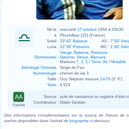
Olympique_de_Marseille_2011.jpeg
Né le :
mercredi
17 octobre
1956 à 03h30
à :
Ploumilliau (22) (France)
Soleil :
23°42' Balance
AS :
7°50' Vier
Lune :
22°36' Poissons
MC :
1°40' Gé
Vierge
,
Balance
,
Poissons
Dominantes
:
Saturne
,
Vénus
,
Mercure
Maisons
7
,
2
,
1
/
Terre
,
Air
/
Mutable
Astrologie Chinoise
:
Singe de Feu
Numérologie
:
chemin de vie 3
Taille :
Guy Stéphan mesure
1m75
(5' 9")
Vues
:
6 524
AA
Source :
acte de naissance ou registre d'état-ci
Contributeur :
Didier Geslain
Fiabilité
Des informations complémentaires sur la source de l'heure de n
parfois disponibles dans l'extrait de
biographie
ci-dessous.