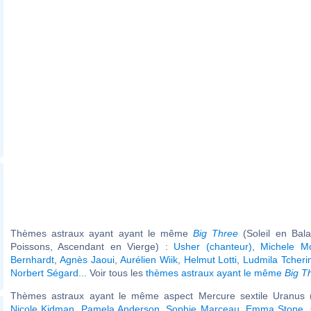
Thèmes astraux ayant ayant le même
Big Three
(Soleil en Bal
Poissons, Ascendant en Vierge) :
Usher (chanteur)
,
Michele M
Bernhardt
,
Agnès Jaoui
,
Aurélien Wiik
,
Helmut Lotti
,
Ludmila Tcheri
Norbert Ségard
... Voir tous les
thèmes astraux ayant le même
Big T
Thèmes astraux ayant le même aspect Mercure sextile Uranus (
Nicole Kidman
,
Pamela Anderson
,
Sophie Marceau
,
Emma Stone
,