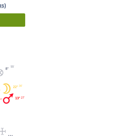
us)
55'
8°
36'
22°
13°
27'