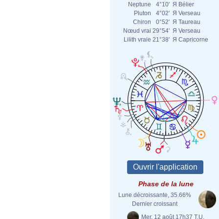
Neptune
4°10'
Я
Bélier
Pluton
4°02'
Я
Verseau
Chiron
0°52'
Я
Taureau
Nœud vrai
29°54'
Я
Verseau
Lilith vraie
21°38'
Я
Capricorne
Phase de la lune
Lune décroissante, 35.66%
Dernier croissant
Mer. 12 août 17h37 T.U.