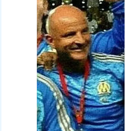
Olympique_de_Marseille_2011.jpeg
mustapha_ennaimi
Traleni
talk