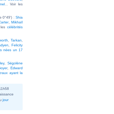
nel
... Voir les
 0°49') :
Shia
Carter
,
Mikhaïl
r les
célébrités
worth
,
Tarkan
,
adyen
,
Felicity
és nées un 17
ley
,
Ségolène
Boyer
,
Edward
raux ayant la
11h58
aissance
u
jour