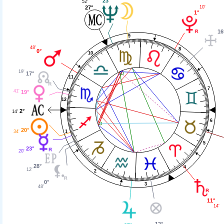
23°
52'
10'
27°
1°
16
9
48'
8
0°
10
19'
17°
11
7
41'
19°
12
2°
14'
6
20°
34'
1
5
23°
20'
28°
4
12'
2
0°
3
48'
11°
14'
12°