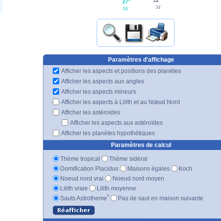
27°
34'
06'
Paramètres d'affichage
Afficher les aspects et positions des planètes
Afficher les aspects aux angles
Afficher les aspects mineurs
Afficher les aspects à Lilith et au Nœud Nord
Afficher les astéroïdes
Afficher les aspects aux astéroïdes
Afficher les planètes hypothétiques
Paramètres de calcul
Thème tropical
Thème sidéral
Domification Placidus
Maisons égales
Koch
Noeud nord vrai
Noeud nord moyen
Lilith vraie
Lilith moyenne
*
Sauts Astrotheme
Pas de saut en maison suivante