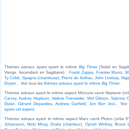
Thèmes astraux ayant ayant le même
Big Three
(Soleil en Sagit
Vierge, Ascendant en Sagittaire) :
Frank Zappa
,
Frankie Muniz
,
M
Ty Cobb
,
Spagna (chanteuse)
,
Pierre de Nolhac
,
John Lindsay
,
Nige
Doyen
... Voir tous les
thèmes astraux ayant le même
Big Three
.
Thèmes astraux ayant le même aspect Mercure carré Neptune (orb
Carrey
,
Audrey Hepburn
,
Valérie Trierweiler
,
Mel Gibson
,
Sabrina C
Dylan
,
Gérard Depardieu
,
Andrew Garfield
,
Jon Bon Jovi
... Voi
ayant cet aspect
.
Thèmes astraux ayant le même aspect Mars carré Pluton (orbe 0°
Johansson
,
Nicki Minaj
,
Drake (chanteur)
,
Oprah Winfrey
,
Bruce 