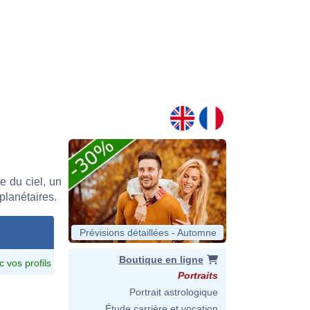
o
 du ciel, un
 planétaires.
Prévisions détaillées - Automne
Boutique en ligne
c vos profils
Portraits
Portrait astrologique
Étude carrière et vocation