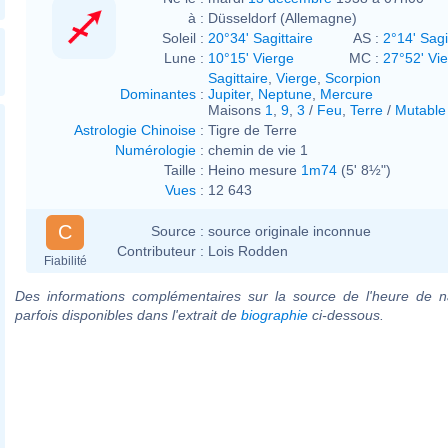
à :
Düsseldorf (Allemagne)
Soleil :
20°34' Sagittaire
AS :
2°14' Sagi
Lune :
10°15' Vierge
MC :
27°52' Vi
Sagittaire
,
Vierge
,
Scorpion
Dominantes
:
Jupiter
,
Neptune
,
Mercure
Maisons
1
,
9
,
3
/
Feu
,
Terre
/
Mutable
Astrologie Chinoise
:
Tigre de Terre
Numérologie
:
chemin de vie 1
Taille :
Heino mesure
1m74
(5' 8½")
Vues
:
12 643
C
Source :
source originale inconnue
Contributeur :
Lois Rodden
Fiabilité
Des informations complémentaires sur la source de l'heure de n
parfois disponibles dans l'extrait de
biographie
ci-dessous.