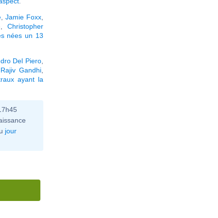
 aspect
.
e
,
Jamie Foxx
,
e
,
Christopher
és nées un 13
dro Del Piero
,
,
Rajiv Gandhi
,
raux ayant la
 17h45
aissance
u
jour