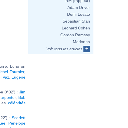
RM (rappeur)
Adam Driver
Demi Lovato
Sebastian Stan
Leonard Cohen
Gordon Ramsay
Madonna
+
Voir tous les articles
taire, Lune en
ichel Tournier
,
l Vaz
,
Eugène
e 0°02') :
Jim
arpenter
,
Bob
r les
célébrités
22') :
Scarlett
Lee
,
Penélope