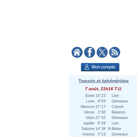
Transits et éphémérides
7 août, 21h16 T.U.
Soleil
15°23'
Lion
Lune
9°03'
Gémeaux
Mercure
27°17'
Cancer
Vénus
1°06'
Balance
Mars
27°42'
Gémeaux
Jupiter
8°29'
Lion
Saturne
14°38'
Я
Bélier
Uranus
5°13'
Gémeaux