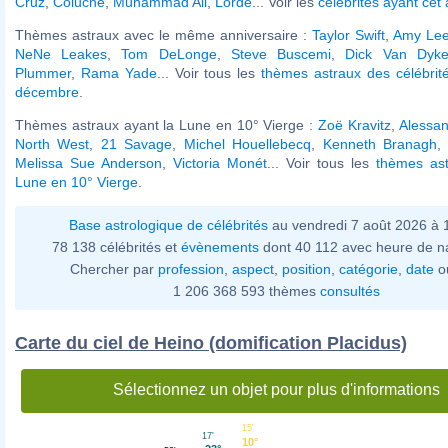
Cruz
,
Coluche
,
Muhammad Ali
,
Lorde
... Voir les
célébrités ayant cet
Thèmes astraux avec le même anniversaire :
Taylor Swift
,
Amy Le
NeNe Leakes
,
Tom DeLonge
,
Steve Buscemi
,
Dick Van Dyk
Plummer
,
Rama Yade
... Voir tous les
thèmes astraux des célébrit
décembre
.
Thèmes astraux ayant la Lune en 10° Vierge :
Zoë Kravitz
,
Alessan
North West
,
21 Savage
,
Michel Houellebecq
,
Kenneth Branagh
Melissa Sue Anderson
,
Victoria Monét
... Voir tous les
thèmes ast
Lune en 10° Vierge
.
Base astrologique de célébrités
au vendredi 7 août 2026 à
78 138 célébrités et
évènements
dont 40 112 avec heure de n
Chercher par
profession
,
aspect
,
position
,
catégorie
,
date
o
1 206 368 593 thèmes
consultés
Carte du ciel de Heino (domification Placidus)
Sélectionnez un objet pour plus d'informations
15'
17'
10°