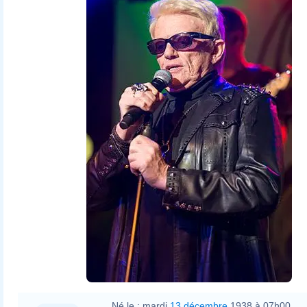
Né le :
mardi
13 décembre
1938 à 07h00