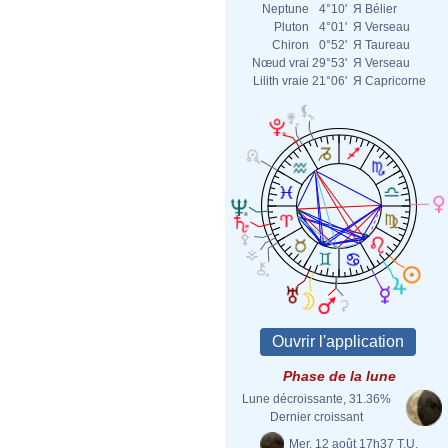
Neptune
4°10'
Я
Bélier
Pluton
4°01'
Я
Verseau
Chiron
0°52'
Я
Taureau
Nœud vrai
29°53'
Я
Verseau
Lilith vraie
21°06'
Я
Capricorne
Phase de la lune
Lune décroissante, 31.36%
Dernier croissant
Mer. 12 août 17h37 T.U.