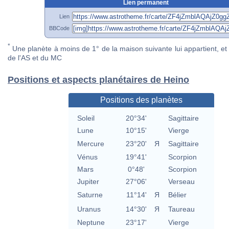
Lien permanent
Lien
BBCode
*
Une planète à moins de 1° de la maison suivante lui appartient, et 
de l'AS et du MC
Positions et aspects planétaires de Heino
Positions des planètes
Soleil
20°34'
Sagittaire
Lune
10°15'
Vierge
Mercure
23°20'
Я
Sagittaire
Vénus
19°41'
Scorpion
Mars
0°48'
Scorpion
Jupiter
27°06'
Verseau
Saturne
11°14'
Я
Bélier
Uranus
14°30'
Я
Taureau
Neptune
23°17'
Vierge