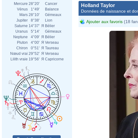
Mercure
28°20'
Cancer
Holland Taylor
Vénus
1°49'
Balance
Données de naissance et dom
Mars
28°10'
Gémeaux
Jupiter
8°38'
Lion
Ajouter aux favoris
(18 fan
Saturne
14°37'
Я
Bélier
Uranus
5°14'
Gémeaux
Neptune
4°09'
Я
Bélier
Pluton
4°00'
Я
Verseau
Chiron
0°51'
Я
Taureau
Nœud vrai
29°52'
Я
Verseau
Lilith vraie
19°56'
Я
Capricorne