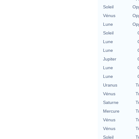
Soleil
Opp
Vénus
Opp
Lune
Opp
Soleil
Lune
Lune
Jupiter
Lune
Lune
Uranus
T
Vénus
T
Saturne
T
Mercure
T
Vénus
T
Vénus
T
Soleil
T