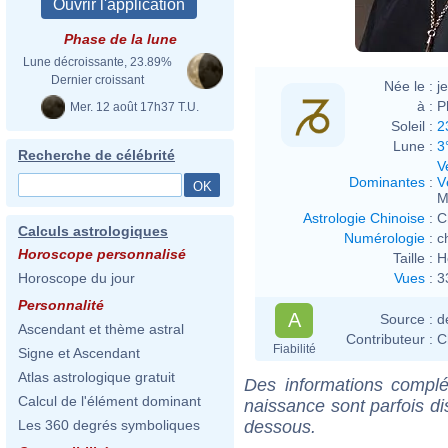
Phase de la lune
Lune décroissante, 23.89%
Dernier croissant
Née le :
j
à :
P
Mer. 12 août 17h37 T.U.
Soleil :
2
Lune :
3
Recherche de célébrité
V
Dominantes
:
V
M
Astrologie Chinoise
:
C
Calculs astrologiques
Numérologie
:
c
Horoscope personnalisé
Taille :
H
Vues
:
3
Horoscope du jour
Personnalité
A
Source :
d
Ascendant et thème astral
Contributeur :
C
Fiabilité
Signe et Ascendant
Atlas astrologique gratuit
Des informations complé
Calcul de l'élément dominant
naissance sont parfois di
dessous.
Les 360 degrés symboliques