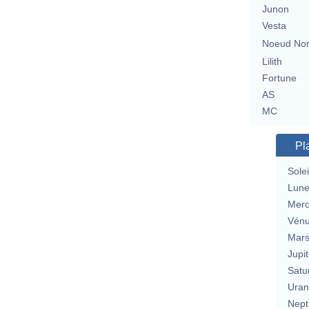
Junon
Vesta
Noeud No
Lilith
Fortune
AS
MC
Pl
Solei
Lun
Merc
Vén
Mar
Jupit
Satu
Uran
Nept