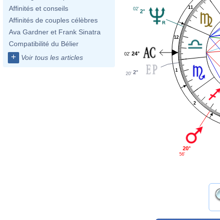
Affinités et conseils
11
02'
2°
Affinités de couples célèbres
Ava Gardner et Frank Sinatra
12
Compatibilité du Bélier
24°
02'
+
Voir tous les articles
1
2°
20'
2
20°
56'