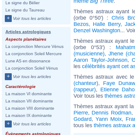
même
Big Three
.
Le signe du Bélier
Le signe du Taureau
Thèmes astraux ayant l
(orbe 0°50') :
Chris Br
+
Voir tous les articles
Bezos
,
Halle Berry
,
Jac
Denzel Washington
... Voi
Articles astrologiques
Aspects planétaires
Thèmes astraux ayant le
La conjonction Mercure Vénus
(orbe 0°53') :
Mahatm
(musicienne)
,
Jhene (ch
La conjonction Soleil Mercure
Aaron Taylor-Johnson
,
C
Lune AS en dissonance
les
célébrités ayant cet a
La conjonction Soleil Vénus
+
Thèmes astraux avec le
Voir tous les articles
(chanteur)
,
Faye Dunaw
Caractérologie
(rappeur)
,
Etienne Daho
La maison VI dominante
Voir tous les
thèmes astra
La maison VII dominante
Thèmes astraux ayant la
La maison VIII dominante
Pierre
,
Dennis Rodman
,
La maison IX dominante
Godard
,
Yann Moix
,
Fra
+
Voir tous les articles
tous les
thèmes astraux a
Évènements astrologiques