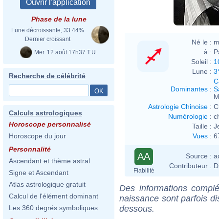
Phase de la lune
Lune décroissante, 33.44%
Dernier croissant
Né le :
m
à :
P
Mer. 12 août 17h37 T.U.
Soleil :
1
Lune :
3
Recherche de célébrité
C
Dominantes
:
S
M
Astrologie Chinoise
:
C
Calculs astrologiques
Numérologie
:
c
Horoscope personnalisé
Taille :
J
Vues
:
6
Horoscope du jour
Personnalité
AA
Source :
a
Ascendant et thème astral
Contributeur :
D
Fiabilité
Signe et Ascendant
Atlas astrologique gratuit
Des informations complé
Calcul de l'élément dominant
naissance sont parfois di
dessous.
Les 360 degrés symboliques