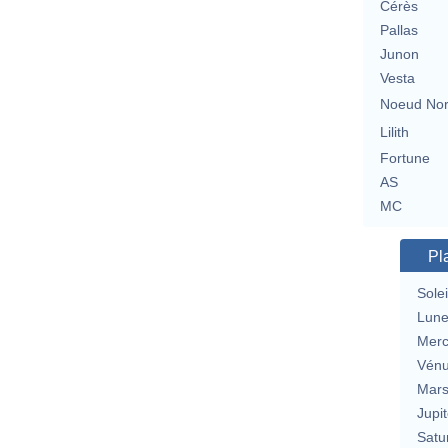
Cérès
Pallas
Junon
Vesta
Noeud No
Lilith
Fortune
AS
MC
Pl
Solei
Lun
Merc
Vén
Mar
Jupit
Satu