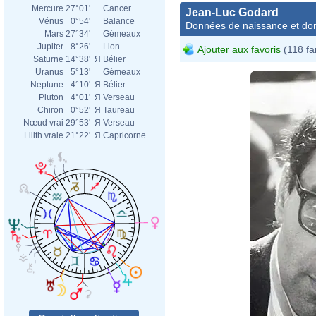
Mercure
27°01'
Cancer
Jean-Luc Godard
Vénus
0°54'
Balance
Données de naissance et dom
Mars
27°34'
Gémeaux
Jupiter
8°26'
Lion
Ajouter aux favoris
(118 fa
Saturne
14°38'
Я
Bélier
Uranus
5°13'
Gémeaux
Neptune
4°10'
Я
Bélier
Pluton
4°01'
Я
Verseau
Chiron
0°52'
Я
Taureau
Nœud vrai
29°53'
Я
Verseau
Lilith vraie
21°22'
Я
Capricorne