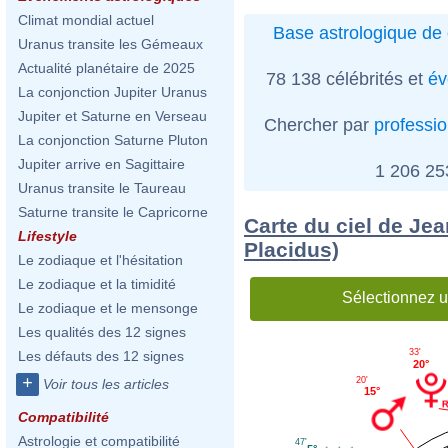
Climat mondial actuel
Base astrologique de 
Uranus transite les Gémeaux
Actualité planétaire de 2025
78 138 célébrités et
év
La conjonction Jupiter Uranus
Jupiter et Saturne en Verseau
Chercher par
professi
La conjonction Saturne Pluton
Jupiter arrive en Sagittaire
1 206 2
Uranus transite le Taureau
Saturne transite le Capricorne
Carte du ciel de Je
Lifestyle
Placidus)
Le zodiaque et l'hésitation
Le zodiaque et la timidité
Sélectionnez u
Le zodiaque et le mensonge
Les qualités des 12 signes
33'
Les défauts des 12 signes
20°
+
20'
Voir tous les articles
15°
Compatibilité
Astrologie et compatibilité
47'