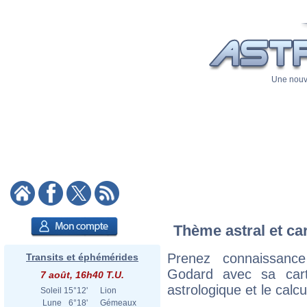
Une nouve
Thème astral et ca
Prenez connaissanc
Transits et éphémérides
Godard avec sa carte
7 août, 16h40 T.U.
astrologique et le calc
Soleil
15°12'
Lion
Lune
6°18'
Gémeaux