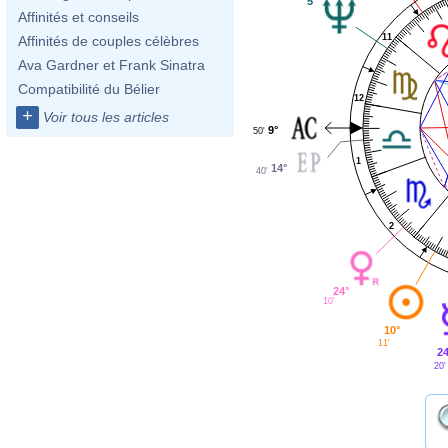
5°
Affinités et conseils
11
Affinités de couples célèbres
Ava Gardner et Frank Sinatra
Compatibilité du Bélier
12
+
Voir tous les articles
9°
50'
1
14°
40'
2
24°
10'
10°
11'
24
20'