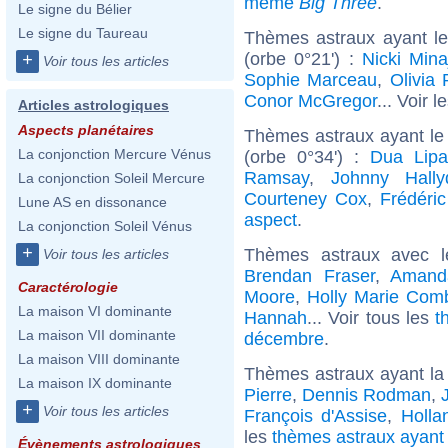
même
Big Three
.
Le signe du Bélier
Le signe du Taureau
Thèmes astraux ayant le
(orbe 0°21') :
Nicki Mina
+
Voir tous les articles
Sophie Marceau
,
Olivia 
Conor McGregor
... Voir l
Articles astrologiques
Aspects planétaires
Thèmes astraux ayant le
La conjonction Mercure Vénus
(orbe 0°34') :
Dua Lip
Ramsay
,
Johnny Hally
La conjonction Soleil Mercure
Courteney Cox
,
Frédéri
Lune AS en dissonance
aspect
.
La conjonction Soleil Vénus
+
Thèmes astraux avec 
Voir tous les articles
Brendan Fraser
,
Amanda
Caractérologie
Moore
,
Holly Marie Com
La maison VI dominante
Hannah
... Voir tous les
t
La maison VII dominante
décembre
.
La maison VIII dominante
Thèmes astraux ayant la
La maison IX dominante
Pierre
,
Dennis Rodman
,
+
Voir tous les articles
François d'Assise
,
Holla
les
thèmes astraux ayant
Évènements astrologiques