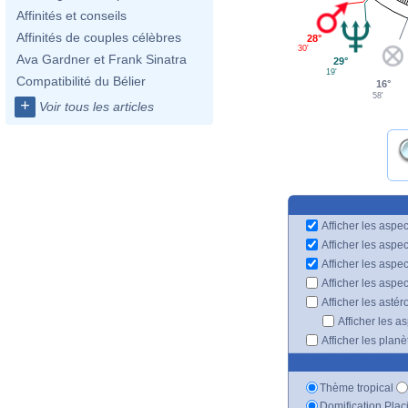
Affinités et conseils
Affinités de couples célèbres
28°
30'
Ava Gardner et Frank Sinatra
29°
19'
Compatibilité du Bélier
16°
58'
+
Voir tous les articles
Afficher les aspec
Afficher les aspe
Afficher les aspe
Afficher les aspe
Afficher les astér
Afficher les a
Afficher les plan
Thème tropical
Domification Plac