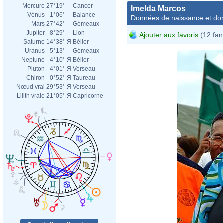
Mercure
27°19'
Cancer
Imelda Marcos
Vénus
1°06'
Balance
Données de naissance et dom
Mars
27°42'
Gémeaux
Jupiter
8°29'
Lion
Ajouter aux favoris
(12 fan
Saturne
14°38'
Я
Bélier
Uranus
5°13'
Gémeaux
Neptune
4°10'
Я
Bélier
Pluton
4°01'
Я
Verseau
Chiron
0°52'
Я
Taureau
Nœud vrai
29°53'
Я
Verseau
Lilith vraie
21°05'
Я
Capricorne