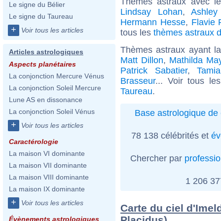
Thèmes astraux avec l
Le signe du Bélier
Lindsay Lohan
,
Ashley
Le signe du Taureau
Hermann Hesse
,
Flavie 
+
Voir tous les articles
tous les
thèmes astraux de
Thèmes astraux ayant l
Articles astrologiques
Matt Dillon
,
Mathilda Ma
Aspects planétaires
Patrick Sabatier
,
Tamia
La conjonction Mercure Vénus
Brasseur
... Voir tous le
La conjonction Soleil Mercure
Taureau
.
Lune AS en dissonance
La conjonction Soleil Vénus
Base astrologique de 
+
Voir tous les articles
78 138 célébrités et
év
Caractérologie
La maison VI dominante
Chercher par
professi
La maison VII dominante
La maison VIII dominante
1 206 3
La maison IX dominante
+
Voir tous les articles
Carte du ciel d'Ime
Placidus)
Évènements astrologiques