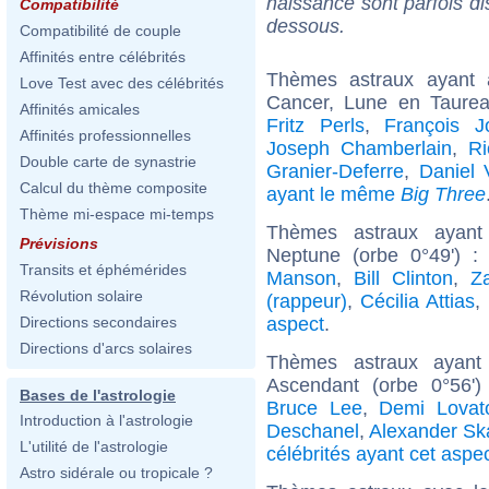
naissance sont parfois di
Compatibilité
dessous.
Compatibilité de couple
Affinités entre célébrités
Thèmes astraux ayant
Love Test avec des célébrités
Cancer, Lune en Taure
Affinités amicales
Fritz Perls
,
François Jo
Affinités professionnelles
Joseph Chamberlain
,
Ri
Double carte de synastrie
Granier-Deferre
,
Daniel V
Calcul du thème composite
ayant le même
Big Three
Thème mi-espace mi-temps
Thèmes astraux ayant
Prévisions
Neptune (orbe 0°49') 
Transits et éphémérides
Manson
,
Bill Clinton
,
Z
Révolution solaire
(rappeur)
,
Cécilia Attias
,
aspect
.
Directions secondaires
Directions d'arcs solaires
Thèmes astraux ayant 
Ascendant (orbe 0°56'
Bases de l'astrologie
Bruce Lee
,
Demi Lovat
Introduction à l'astrologie
Deschanel
,
Alexander Sk
L'utilité de l'astrologie
célébrités ayant cet aspe
Astro sidérale ou tropicale ?