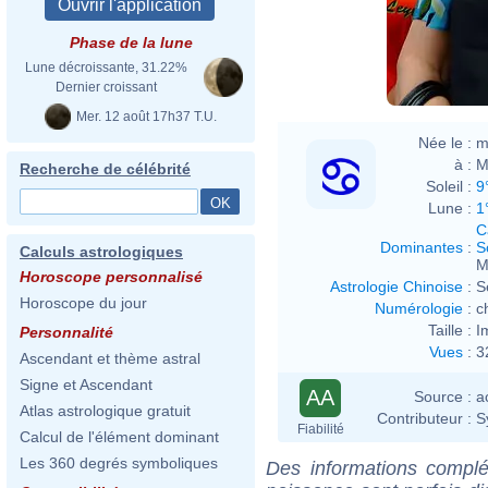
Phase de la lune
Lune décroissante, 31.22%
Dernier croissant
Mer. 12 août 17h37 T.U.
Née le :
m
à :
M
Recherche de célébrité
Soleil :
9
Lune :
1
C
Dominantes
:
S
Calculs astrologiques
M
Horoscope personnalisé
Astrologie Chinoise
:
S
Horoscope du jour
Numérologie
:
c
Taille :
I
Personnalité
Vues
:
3
Ascendant et thème astral
Signe et Ascendant
AA
Source :
a
Atlas astrologique gratuit
Contributeur :
S
Fiabilité
Calcul de l'élément dominant
Les 360 degrés symboliques
Des informations complé