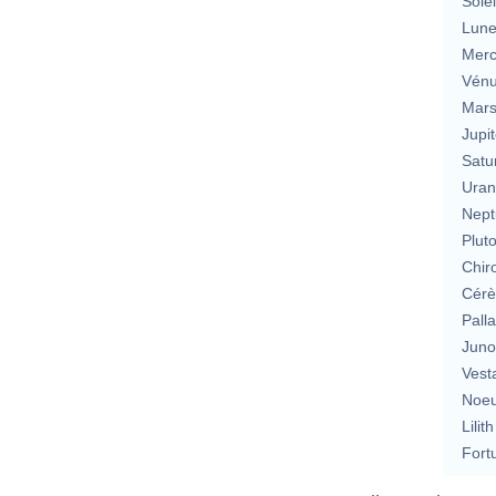
Solei
Lun
Merc
Vén
Mar
Jupit
Satu
Uran
Nept
Plut
Chir
Cérè
Pall
Jun
Vest
Noeu
Lilith
Fort