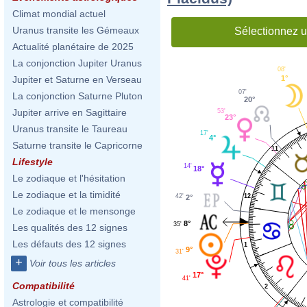
Climat mondial actuel
Uranus transite les Gémeaux
Sélectionnez u
Actualité planétaire de 2025
La conjonction Jupiter Uranus
08'
1°
Jupiter et Saturne en Verseau
07'
La conjonction Saturne Pluton
20°
Jupiter arrive en Sagittaire
53'
23°
Uranus transite le Taureau
17'
4°
Saturne transite le Capricorne
11
Lifestyle
14'
18°
Le zodiaque et l'hésitation
Le zodiaque et la timidité
12
42'
2°
Le zodiaque et le mensonge
8°
35'
Les qualités des 12 signes
Les défauts des 12 signes
1
9°
31'
+
Voir tous les articles
17°
41'
Compatibilité
2
Astrologie et compatibilité